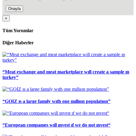
Onayla
×
Tüm Yorumlar
Diğer Haberler
“Meat exchange and meat marketplace wıll create a sample ın
turkey”
“GOIZ ıs a large famıly wıth one mıllıon populatıon”
“European companıes wıll ınvest ıf we do not ınvest“