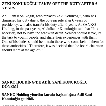
ZEKİ KONUKOĞLU TAKES OFF THE DUTY AFTER 6
YEARS
Adil Sani Konukoğlu, who replaces Zeki Konukoğlu, who has
dismissed his duty due to the 65-year rule after 6 years of
presidency, will also transfer his duty after 6 years. At SANKO
Holding, in the past years, Abdulkadir Konukoğlu said that “It is
necessary not to leave the seat with death. Seniors should leave, let
the task to young people, and share their experiences with them.
One of his duties should be to train those who come behind them for
these authorities.” Therefore, it was decided that the board chairman
should retire at the age of 65.
SANKO HOLDİNG’DE ADİL SANİ KONUKOĞLU
DÖNEMİ
SANKO Holding yönetim kurulu başkanlığına Adil Sani
Konukoğlu getirildi.