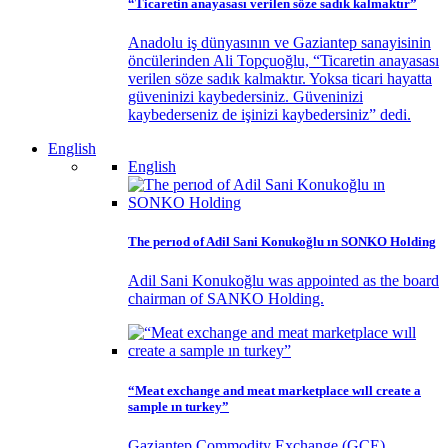
“Ticaretin anayasası verilen söze sadık kalmaktır”
Anadolu iş dünyasının ve Gaziantep sanayisinin
öncülerinden Ali Topçuoğlu, “Ticaretin anayasası
verilen söze sadık kalmaktır. Yoksa ticari hayatta
güveninizi kaybedersiniz. Güveninizi
kaybederseniz de işinizi kaybedersiniz” dedi.
English
English
The perıod of Adil Sani Konukoğlu ın SONKO Holding
Adil Sani Konukoğlu was appointed as the board
chairman of SANKO Holding.
“Meat exchange and meat marketplace wıll create a
sample ın turkey”
Gaziantep Commodity Exchange (GCE)