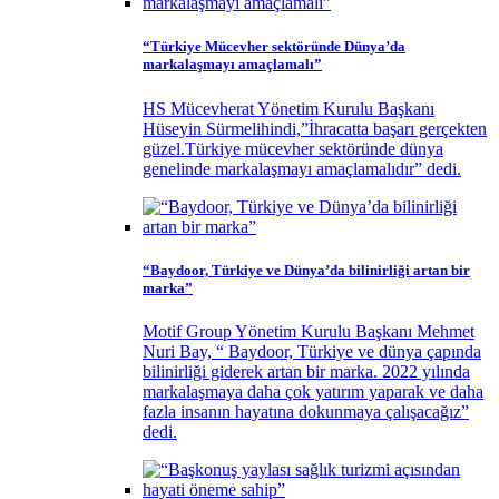
“Türkiye Mücevher sektöründe Dünya’da
markalaşmayı amaçlamalı”
HS Mücevherat Yönetim Kurulu Başkanı
Hüseyin Sürmelihindi,”İhracatta başarı gerçekten
güzel.Türkiye mücevher sektöründe dünya
genelinde markalaşmayı amaçlamalıdır” dedi.
“Baydoor, Türkiye ve Dünya’da bilinirliği artan bir
marka”
Motif Group Yönetim Kurulu Başkanı Mehmet
Nuri Bay, “ Baydoor, Türkiye ve dünya çapında
bilinirliği giderek artan bir marka. 2022 yılında
markalaşmaya daha çok yatırım yaparak ve daha
fazla insanın hayatına dokunmaya çalışacağız”
dedi.