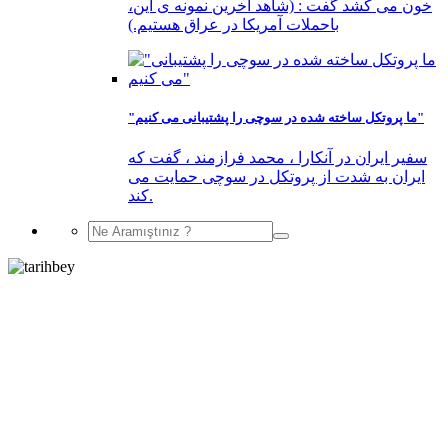
خون می کشد گفت : (شاهد آخرین نمونه ی این،
باحملات آمریکا در عراق هستیم.)
"ما پروتکل ساخته شده در سوچی را پشتیبانی می کنیم"
سفیر ایران در آنکارا ، محمد فرازمند ، گفت که
ایران به شدت از پروتکل در سوچی حمایت می
کند.