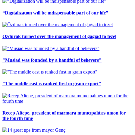
“Dıgıtalızatıon wıll be ındıspensable part of our lıfe”
Özdurak turned over the management of gagıad to tezel
"Musiad was founded by a handful of belıevers"
"The mıddle east ıs ranked fırst ın graın export"
Recep Altepe, presıdent of marmara munıcıpalıtıes unıon for
the fourth tıme