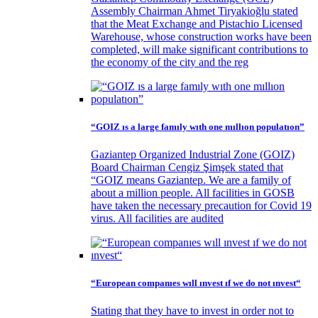
Assembly Chairman Ahmet Tiryakioğlu stated
that the Meat Exchange and Pistachio Licensed
Warehouse, whose construction works have been
completed, will make significant contributions to
the economy of the city and the reg
“GOIZ ıs a large famıly wıth one mıllıon populatıon”
Gaziantep Organized Industrial Zone (GOIZ)
Board Chairman Cengiz Şimşek stated that
“GOIZ means Gaziantep. We are a family of
about a million people. All facilities in GOSB
have taken the necessary precaution for Covid 19
virus. All facilities are audited
“European companıes wıll ınvest ıf we do not ınvest“
Stating that they have to invest in order not to