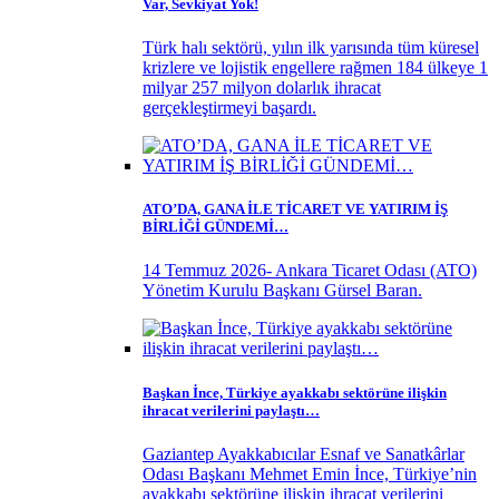
Var, Sevkiyat Yok!
Türk halı sektörü, yılın ilk yarısında tüm küresel
krizlere ve lojistik engellere rağmen 184 ülkeye 1
milyar 257 milyon dolarlık ihracat
gerçekleştirmeyi başardı.
ATO’DA, GANA İLE TİCARET VE YATIRIM İŞ
BİRLİĞİ GÜNDEMİ…
14 Temmuz 2026- Ankara Ticaret Odası (ATO)
Yönetim Kurulu Başkanı Gürsel Baran.
Başkan İnce, Türkiye ayakkabı sektörüne ilişkin
ihracat verilerini paylaştı…
Gaziantep Ayakkabıcılar Esnaf ve Sanatkârlar
Odası Başkanı Mehmet Emin İnce, Türkiye’nin
ayakkabı sektörüne ilişkin ihracat verilerini