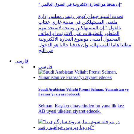
" إن هدفنا هو التجارة الالكترونية في السوق العالمي"
تحدث السيد جيهان كوجر رئيس مجلس إدارة
ملتقى المستهلكين في مدينة غازي عنتاب
بالقول:" إن المستهلكين ونتيجة لاستخدامهم
المتطور للتطبيقات على الانترنت او الهاتف
المحمول أمسى موضوع التجارة الالكترونية
مطلبا هاما للمستهلك، وإن هدفنا حاليا هو الدخول
في التج
فارسی
فارسی
Suudi Arabistan Veliaht Prensi Selman, Yunanistan ve
Fransa’yı ziyaret edecek
Selman, Kaşıkçı cinayetinden bu yana ilk kez
AB üyesi ülkeleri ziyaret edecek.