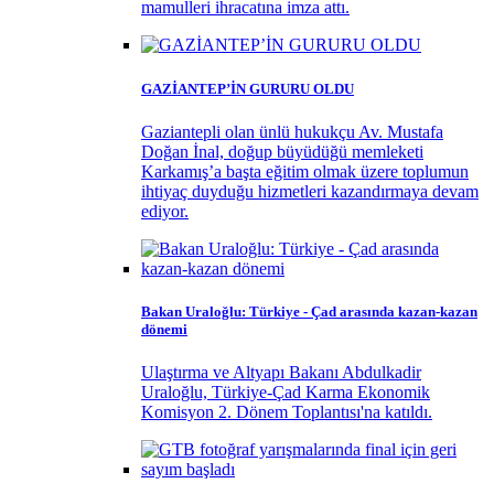
mamulleri ihracatına imza attı.
GAZİANTEP’İN GURURU OLDU
Gaziantepli olan ünlü hukukçu Av. Mustafa
Doğan İnal, doğup büyüdüğü memleketi
Karkamış’a başta eğitim olmak üzere toplumun
ihtiyaç duyduğu hizmetleri kazandırmaya devam
ediyor.
Bakan Uraloğlu: Türkiye - Çad arasında kazan-kazan
dönemi
Ulaştırma ve Altyapı Bakanı Abdulkadir
Uraloğlu, Türkiye-Çad Karma Ekonomik
Komisyon 2. Dönem Toplantısı'na katıldı.