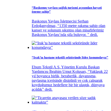
“Başkonuş yaylası sağlık turizmi açısından hayati
öneme sahip”
Başkonuş Yaylası İşletmecisi Serhan
Erdoğanyılmaz, “1350 metre rakıma sahip olan
kanser ve solunum sıkıntısı olan misafirlerimiz
Başkonuş Yaylası’nda şifa buluyor. " dedi.
“Irak’ta hastane tekstili sektöründe lider konumdayız”
Ebum Tekstil A.Ş. Yönetim Kurulu Başkan
Yardımcısı İbrahim Umut Kolusarı, “Yaklaşık 22
yıl boyunca birlik, beraberlik, dayanışma,
paylaşma içerisinde disiplinli ve çok çalışarak
koyduğumuz hedeflere bir bir ulaştık, dünyaya
açıldık” dedi.