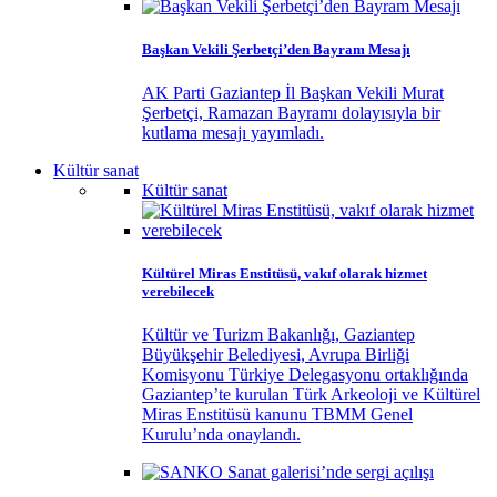
Başkan Vekili Şerbetçi’den Bayram Mesajı
AK Parti Gaziantep İl Başkan Vekili Murat
Şerbetçi, Ramazan Bayramı dolayısıyla bir
kutlama mesajı yayımladı.
Kültür sanat
Kültür sanat
Kültürel Miras Enstitüsü, vakıf olarak hizmet
verebilecek
Kültür ve Turizm Bakanlığı, Gaziantep
Büyükşehir Belediyesi, Avrupa Birliği
Komisyonu Türkiye Delegasyonu ortaklığında
Gaziantep’te kurulan Türk Arkeoloji ve Kültürel
Miras Enstitüsü kanunu TBMM Genel
Kurulu’nda onaylandı.