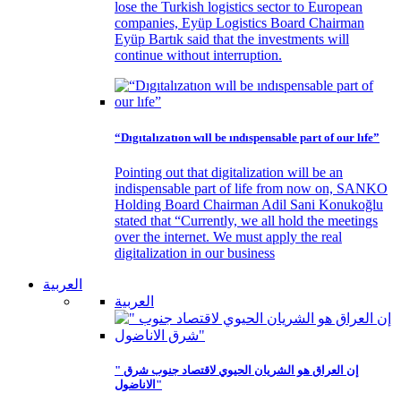
lose the Turkish logistics sector to European
companies, Eyüp Logistics Board Chairman
Eyüp Bartık said that the investments will
continue without interruption.
“Dıgıtalızatıon wıll be ındıspensable part of our lıfe”
Pointing out that digitalization will be an
indispensable part of life from now on, SANKO
Holding Board Chairman Adil Sani Konukoğlu
stated that “Currently, we all hold the meetings
over the internet. We must apply the real
digitalization in our business
العربية
العربية
" إن العراق هو الشريان الحيوي لاقتصاد جنوب شرق
الاناضول"