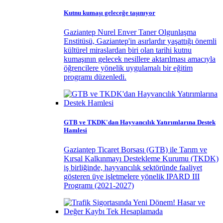
Kutnu kumaşı geleceğe taşınıyor
Gaziantep Nurel Enver Taner Olgunlaşma
Enstitüsü, Gaziantep'in asırlardır yaşattığı önemli
kültürel miraslardan biri olan tarihi kutnu
kumaşının gelecek nesillere aktarılması amacıyla
öğrencilere yönelik uygulamalı bir eğitim
programı düzenledi.
GTB ve TKDK'dan Hayvancılık Yatırımlarına Destek
Hamlesi
Gaziantep Ticaret Borsası (GTB) ile Tarım ve
Kırsal Kalkınmayı Destekleme Kurumu (TKDK)
iş birliğinde, hayvancılık sektöründe faaliyet
gösteren üye işletmelere yönelik IPARD III
Programı (2021-2027)