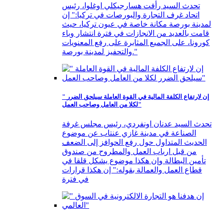
تحدث السيد رأفت هسارجيكلي اوغلوا، رئيس
اتحاد غرف التجارة والبورصات في تركيا:" إن
لمدينة بورصة مكانة خاصة في عيون تركيا، حيث
قامت بالعديد من الانجازات في فترة انتشار وباء
كورونا، على الجميع المثابرة على رفع المعنويات
والتحفيز لمدينة بورصة."
" إن لارتفاع الكلفة المالية في القوة العاملة سيلحق الضرر
لكلا من العامل وصاحب العمل"
تحدث السيد عدنان اونفردي، رئيس مجلس غرفة
الصناعة في مدينة غازي عنتاب عن موضوع
الحديث المتداول حول رفع الحوافز إلى الضعف
من قبل ارباب العمل والمطروح من صندوق
تأمين البطالة وإن هكذا موضوع يشكل قلقا في
قطاع العمل والعمالة بقوله:" إن هكذا قرارات
في فترة