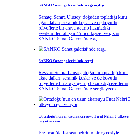
SANKO Sanat galerisi’nde sergi açılışı
Sanatçı Semra Ulusoy, doğadan topladığı kuru
ağaç dalları, seramik kuşlar ve üç boyutlu
rölyeflerle bir araya getirip hazırladığı
eserlerinden oluşan 4’üncü kişisel sergisini
SANKO Sanat Galerisi’nde açtı.
SANKO Sanat galerisi’nde sergi
Ressam Semra Ulusoy, doğadan topladığı kuru
ağaç dalları, seramik kuşlar ve üç boyutlu
rölyeflerle bir araya getirip hazırladığı eserlerini
SANKO Sanat Galerisi’nde sergileyecek.
Ortadoğu’nun en uzun akarsuyu Fırat Nehri 3 ülkeye
hayat veriyor
Erzincan’da Karasu nehrinin birleşmesiyle