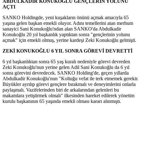
ABDULKADİR KONUKOĞLU GENÇLERİN YOLUNU
AÇTI
SANKO Holdingde, yeni kuşakların önünü açmak amacıyla 65
yaşına gelen başkan emekli oluyor. Adını temellerini atan merhum
sanayici Sani Konukoğlu'ndan alan SANKO'da Abdulkadir
Konukoğlu 20 yıl başkanlık yaptıktan sonra "gençlerinin yolunu
açmak" için emekli olmuş, yerine kardeşi Zeki Konukoğlu gelmişti.
ZEKİ KONUKOĞLU 6 YIL SONRA GÖREVİ DEVRETTİ
6 yıl başkanlıktan sonra 65 yaş kuralı nedeniyle görevi devreden
Zeki Konukoğlu'nun yerine gelen Adil Sani Konukoğlu da 6 yıl
sonra görevini devredecek. SANKO Holding'de, geçen yıllarda
Abdulkadir Konukoğlu'nun "Koltuğu vefat ile terk etmemek gerekir.
Büyükler ayrılıp görevi gençlere bırakmalı ve deneyimlerini onlarla
paylaşmalı. Vazifelerinden biri de arkalarından gelenleri bu
makamlara yetiştirmek olmalı" ilkesinden hareket edilerek yönetim
kurulu başkanının 65 yaşında emekli olması kararı alınmıştı.