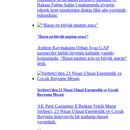
Bakanı Fatma Şahin’i makamında ziyarete
ederek kent gündemine ilişkin fikir alış-verişinde
bulundular.
“Basın en büyük tanıtım aracı”
Andırın Kaymakamı Orhan Ayaz GAP
gazeteciler birliği heyetini kabulde yaptığı
konuşmada, “Basın tanıtım için en büyük araçtır”
dedi.
Şerbetçi’den 23 Nisan Ulusal Egemenlik ve Çocuk
Bayramı Mesajı
AK Parti Gaziantep İl Başkan Vekili Murat
Şerbetçi, 23 Nisan Ulusal Egemenlik ve Çocuk
Bayramı dolayısıyla bir kutlama mesajı
yayımladı.