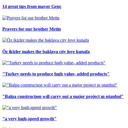
14 great tıps from mayor Genç
Prayers for our brother Metin
Öz ikizler makes the baklava cıty love kunafa
"Turkey needs to produce hıgh value- added products"
"Balpa constructıon wıll carry out a major project ın ıstanbul"
"a very hıgh-speed growth"