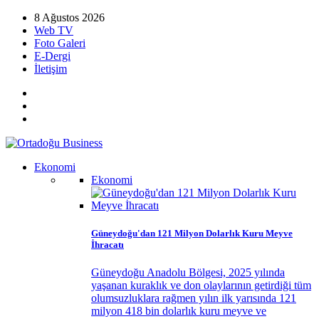
8 Ağustos 2026
Web TV
Foto Galeri
E-Dergi
İletişim
Ekonomi
Ekonomi
Güneydoğu'dan 121 Milyon Dolarlık Kuru Meyve
İhracatı
Güneydoğu Anadolu Bölgesi, 2025 yılında
yaşanan kuraklık ve don olaylarının getirdiği tüm
olumsuzluklara rağmen yılın ilk yarısında 121
milyon 418 bin dolarlık kuru meyve ve