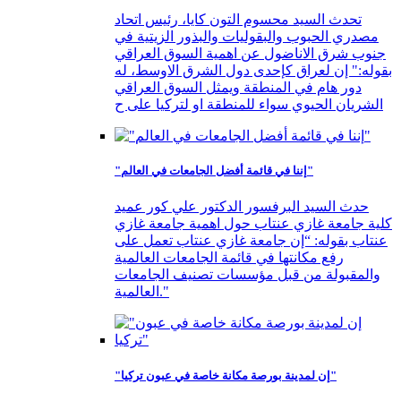
تحدث السيد محسوم التون كايا، رئيس اتحاد
مصدري الحبوب والبقوليات والبذور الزيتية في
جنوب شرق الاناضول عن اهمية السوق العراقي
بقوله:" إن لعراق كإحدى دول الشرق الاوسط، له
دور هام في المنطقة ويمثل السوق العراقي
الشريان الحيوي سواء للمنطقة او لتركيا على ح
"إننا في قائمة أفضل الجامعات في العالم"
حدث السيد البرفسور الدكتور علي كور عميد
كلية جامعة غازي عنتاب حول اهمية جامعة غازي
عنتاب بقوله: “إن جامعة غازي عنتاب تعمل على
رفع مكانتها في قائمة الجامعات العالمية
والمقبولة من قبل مؤسسات تصنيف الجامعات
العالمية."
"إن لمدينة بورصة مكانة خاصة في عبون تركيا"