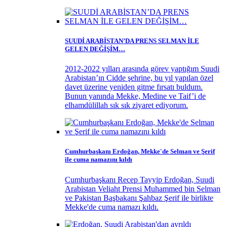
SUUDİ ARABİSTAN’DA PRENS SELMAN İLE
GELEN DEĞİŞİM…
2012-2022 yılları arasında görev yaptığım Suudi
Arabistan’ın Cidde şehrine, bu yıl yapılan özel
davet üzerine yeniden gitme fırsatı buldum.
Bunun yanında Mekke, Medine ve Taif’i de
elhamdülillah sık sık ziyaret ediyorum.
Cumhurbaşkanı Erdoğan, Mekke'de Selman ve Şerif
ile cuma namazını kıldı
Cumhurbaşkanı Recep Tayyip Erdoğan, Suudi
Arabistan Veliaht Prensi Muhammed bin Selman
ve Pakistan Başbakanı Şahbaz Şerif ile birlikte
Mekke'de cuma namazı kıldı.