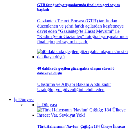
GTB fotoğraf yarışmalarında final için geri sayım
başladı
Gaziantep Ticaret Borsası (GTB) tarafından
düzenlenen ve şehri farklı açılardan keşfetmeye
davet eden "Gaziantep’te Hasat Mevsimi" ile
"Kadim Şehir Gaziantep" fotoğraf yarışmalarında
final için geri sayım başladı.
40 dakikada geçilen güzergahta ulaşım süresi 6
dakikaya düştü
Ulaştırma ve Altyapı Bakanı Abdulkadir
Uraloğlu, yol güvenliğini tehdit eden
İş Dünyası
İş Dünyası
Türk Halıcısının 'Navlun' Çığlığı; 184 Ülkeye İhracat