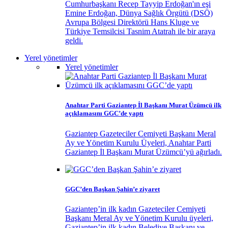
Cumhurbaşkanı Recep Tayyip Erdoğan'ın eşi
Emine Erdoğan, Dünya Sağlık Örgütü (DSÖ)
Avrupa Bölgesi Direktörü Hans Kluge ve
Türkiye Temsilcisi Tasnim Atatrah ile bir araya
geldi.
Yerel yönetimler
Yerel yönetimler
Anahtar Parti Gaziantep İl Başkanı Murat Üzümcü ilk
açıklamasını GGC’de yaptı
Gaziantep Gazeteciler Cemiyeti Başkanı Meral
Ay ve Yönetim Kurulu Üyeleri, Anahtar Parti
Gaziantep İl Başkanı Murat Üzümcü’yü ağırladı.
GGC’den Başkan Şahin’e ziyaret
Gaziantep’in ilk kadın Gazeteciler Cemiyeti
Başkanı Meral Ay ve Yönetim Kurulu üyeleri,
Gaziantep’in ilk kadın Belediye Başkanı ve