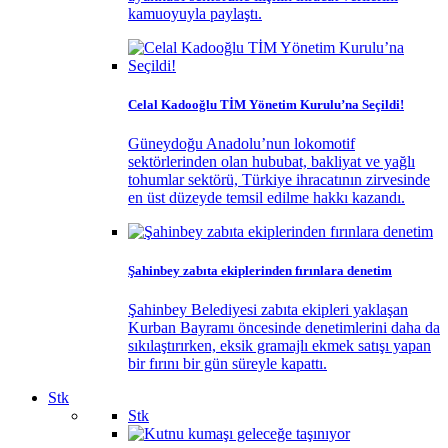
kamuoyuyla paylaştı.
Celal Kadooğlu TİM Yönetim Kurulu’na Seçildi!
Güneydoğu Anadolu’nun lokomotif
sektörlerinden olan hububat, bakliyat ve yağlı
tohumlar sektörü, Türkiye ihracatının zirvesinde
en üst düzeyde temsil edilme hakkı kazandı.
Şahinbey zabıta ekiplerinden fırınlara denetim
Şahinbey Belediyesi zabıta ekipleri yaklaşan
Kurban Bayramı öncesinde denetimlerini daha da
sıkılaştırırken, eksik gramajlı ekmek satışı yapan
bir fırını bir gün süreyle kapattı.
Stk
Stk