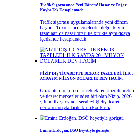
Trafik Sigortasında Yeni Dönem! Hasar ve Değer
Kaybı Tek Hesaplamada
Trafik sigortası uygulamalarında yeni dönem
başladı. Teknik incelemelerde, değer kaybı
tazminatı da hasar tutarı ile birlikte aynı dosya
içerisinde hesaplanacak.
NİZİP DIŞ TİCARETTE REKOR TAZELEDİ: İLK 6
AYDA 201 MİLYON DOLARLIK DEV HACİM
Gaziantep’in küresel ölçekteki en önemli üretim
ve ticaret merkezlerinden biri olan Nizip, 2026
yılının ilk yarısında sergilediği dış ticaret
performansıyla tarihi bir rekor kırdı.
Emine Erdoğan, DSÖ heyetiyle görüştü