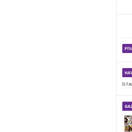
Pİ
HA
İST
GA