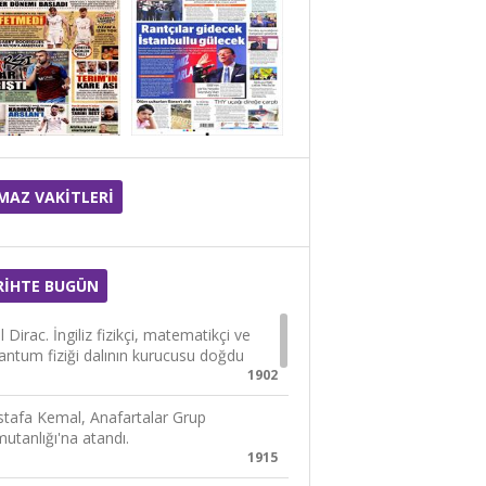
MAZ VAKİTLERİ
RİHTE BUGÜN
 Dirac. İngiliz fizikçi, matematikçi ve
antum fiziği dalının kurucusu doğdu
1902
tafa Kemal, Anafartalar Grup
utanlığı'na atandı.
1915