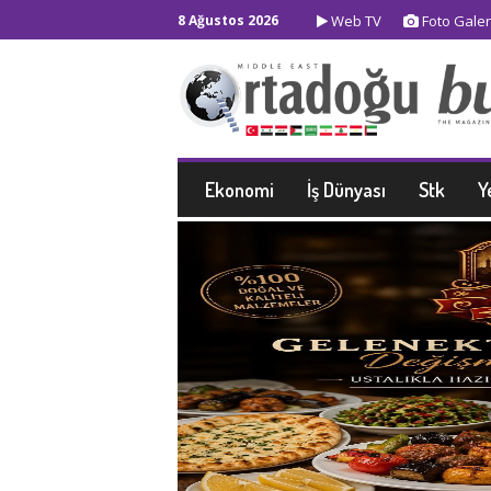
8 Ağustos 2026
Web TV
Foto Galer
Ekonomi
İş Dünyası
Stk
Y