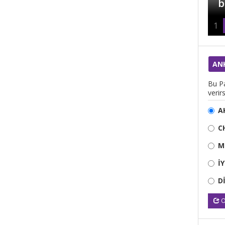
amaçlamalı”
b
1
AN
Bu Pa
verirs
A
C
M
İ
D
O