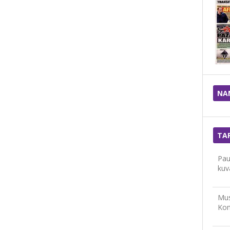
NA
TA
Paul
kuv
Mus
Kom