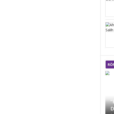
RÖ
“Türkiye Mücevher
sektöründe Dünya’da
“
markalaşmayı
D