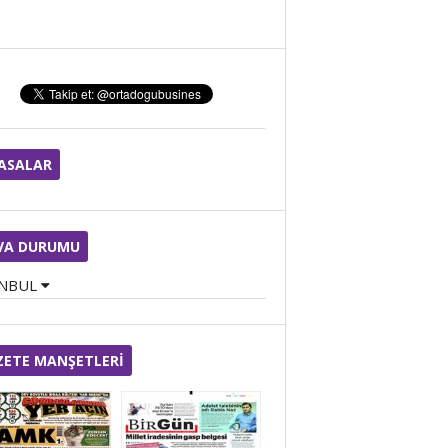
Cengiz Halil ÇİÇEK
BUGÜN DOĞUM GÜNÜM
YASALAR
ZİYA DEVECİ
Kristal Kayması: Baş
Dönmesinin Görünmeyen
Anatomisi
VA DURUMU
ANBUL
Tuğba Osanmaz
KIŞIN BAĞIŞIKLIĞI GÜÇLÜ
TUTMANIN ANAHTARI
ZETE MANŞETLERİ