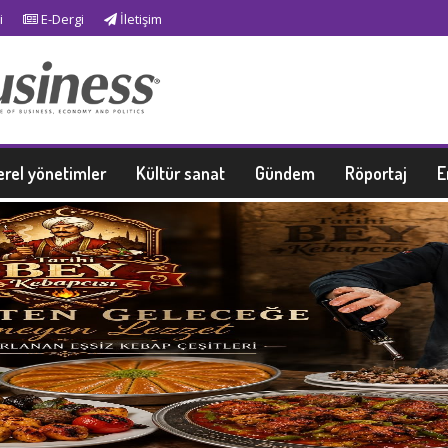
i
E-Dergi
İletişim
erel yönetimler
Kültür sanat
Gündem
Röportaj
E