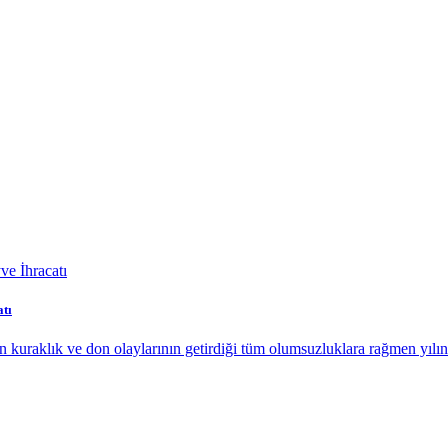
tı
uraklık ve don olaylarının getirdiği tüm olumsuzluklara rağmen yılın