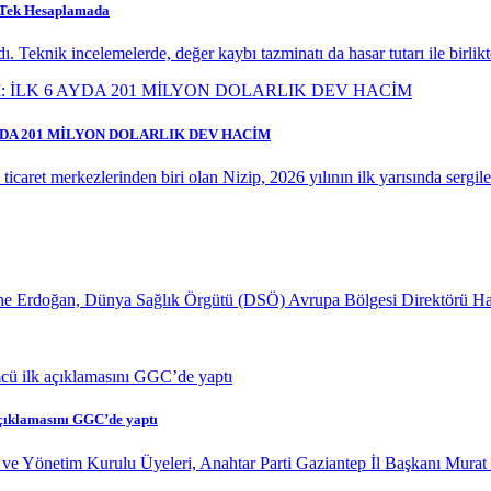
ı Tek Hesaplamada
. Teknik incelemelerde, değer kaybı tazminatı da hasar tutarı ile birlik
AYDA 201 MİLYON DOLARLIK DEV HACİM
caret merkezlerinden biri olan Nizip, 2026 yılının ilk yarısında sergiledi
 Erdoğan, Dünya Sağlık Örgütü (DSÖ) Avrupa Bölgesi Direktörü Hans K
çıklamasını GGC’de yaptı
ve Yönetim Kurulu Üyeleri, Anahtar Parti Gaziantep İl Başkanı Murat