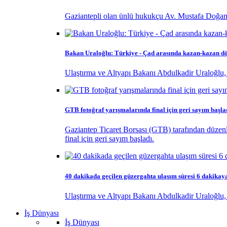
Gaziantepli olan ünlü hukukçu Av. Mustafa Doğan
Bakan Uraloğlu: Türkiye - Çad arasında kazan-kazan d
Ulaştırma ve Altyapı Bakanı Abdulkadir Uraloğlu
GTB fotoğraf yarışmalarında final için geri sayım başla
Gaziantep Ticaret Borsası (GTB) tarafından düzenl
final için geri sayım başladı.
40 dakikada geçilen güzergahta ulaşım süresi 6 dakikay
Ulaştırma ve Altyapı Bakanı Abdulkadir Uraloğlu, 
İş Dünyası
İş Dünyası