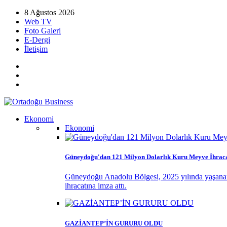
8 Ağustos 2026
Web TV
Foto Galeri
E-Dergi
İletişim
Ekonomi
Ekonomi
Güneydoğu'dan 121 Milyon Dolarlık Kuru Meyve İhraca
Güneydoğu Anadolu Bölgesi, 2025 yılında yaşanan k
ihracatına imza attı.
GAZİANTEP’İN GURURU OLDU