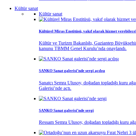
Kültür sanat
Kültür sanat
Kültürel Miras Enstitüsü, vakıf olarak hizmet verebilece
Kültür ve Turizm Bakanlığı, Gaziantep Büyükşehir
kanunu TBMM Genel Kurulu’nda onaylandı.
SANKO Sanat galerisi’nde sergi açılışı
Sanatçı Semra Ulusoy, doğadan topladığı kuru ağaç 
Galerisi’nde açtı.
SANKO Sanat galerisi’nde sergi
Ressam Semra Ulusoy, doğadan topladığı kuru ağaç d