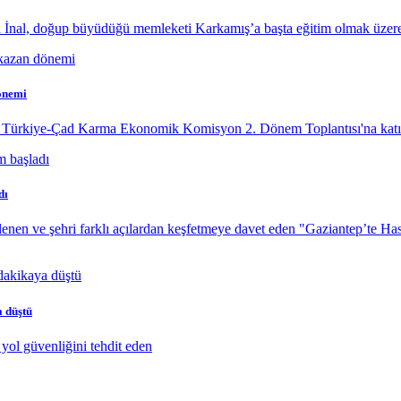
 İnal, doğup büyüdüğü memleketi Karkamış’a başta eğitim olmak üzere
önemi
, Türkiye-Çad Karma Ekonomik Komisyon 2. Dönem Toplantısı'na katıl
dı
enen ve şehri farklı açılardan keşfetmeye davet eden "Gaziantep’te Ha
a düştü
yol güvenliğini tehdit eden