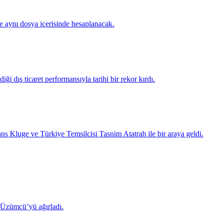
te aynı dosya içerisinde hesaplanacak.
ği dış ticaret performansıyla tarihi bir rekor kırdı.
luge ve Türkiye Temsilcisi Tasnim Atatrah ile bir araya geldi.
 Üzümcü’yü ağırladı.