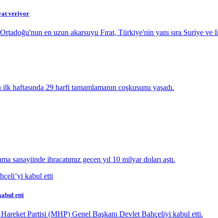
yat veriyor
Ortadoğu'nun en uzun akarsuyu Fırat, Türkiye'nin yanı sıra Suriye ve Ir
n ilk haftasında 29 harfi tamamlamanın coşkusunu yaşadı.
 sanayiinde ihracatımız geçen yıl 10 milyar doları aştı.
abul etti
areket Partisi (MHP) Genel Başkanı Devlet Bahçeliyi kabul etti.