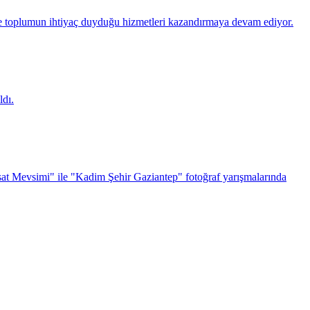
 toplumun ihtiyaç duyduğu hizmetleri kazandırmaya devam ediyor.
dı.
sat Mevsimi" ile "Kadim Şehir Gaziantep" fotoğraf yarışmalarında