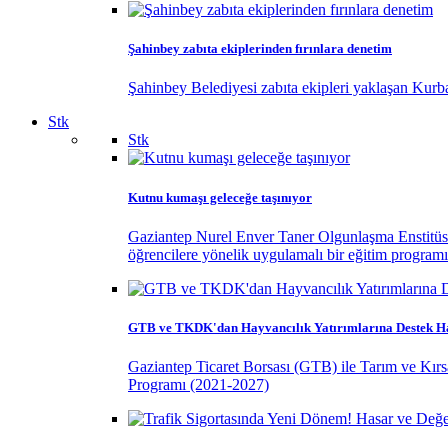
Şahinbey zabıta ekiplerinden fırınlara denetim
Şahinbey Belediyesi zabıta ekipleri yaklaşan Kurban
Stk
Stk
Kutnu kumaşı geleceğe taşınıyor
Gaziantep Nurel Enver Taner Olgunlaşma Enstitüsü, G
öğrencilere yönelik uygulamalı bir eğitim programı
GTB ve TKDK'dan Hayvancılık Yatırımlarına Destek H
Gaziantep Ticaret Borsası (GTB) ile Tarım ve Kır
Programı (2021-2027)