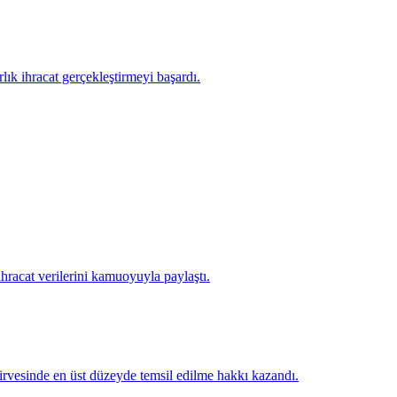
lık ihracat gerçekleştirmeyi başardı.
racat verilerini kamuoyuyla paylaştı.
irvesinde en üst düzeyde temsil edilme hakkı kazandı.