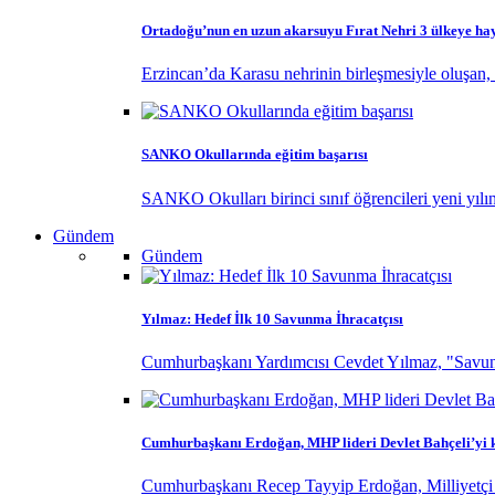
Ortadoğu’nun en uzun akarsuyu Fırat Nehri 3 ülkeye ha
Erzincan’da Karasu nehrinin birleşmesiyle oluşan, 
SANKO Okullarında eğitim başarısı
SANKO Okulları birinci sınıf öğrencileri yeni yılı
Gündem
Gündem
Yılmaz: Hedef İlk 10 Savunma İhracatçısı
Cumhurbaşkanı Yardımcısı Cevdet Yılmaz, "Savunma
Cumhurbaşkanı Erdoğan, MHP lideri Devlet Bahçeli’yi k
Cumhurbaşkanı Recep Tayyip Erdoğan, Milliyetçi H