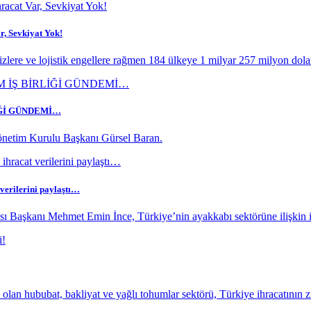
r, Sevkiyat Yok!
rizlere ve lojistik engellere rağmen 184 ülkeye 1 milyar 257 milyon dolar
İĞİ GÜNDEMİ…
netim Kurulu Başkanı Gürsel Baran.
 verilerini paylaştı…
ı Başkanı Mehmet Emin İnce, Türkiye’nin ayakkabı sektörüne ilişkin ih
an hububat, bakliyat ve yağlı tohumlar sektörü, Türkiye ihracatının z