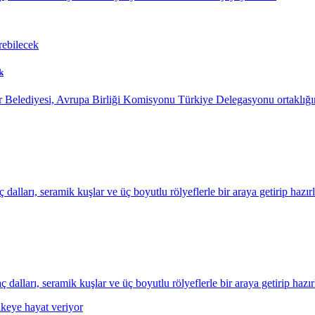
k
 Belediyesi, Avrupa Birliği Komisyonu Türkiye Delegasyonu ortaklığın
dalları, seramik kuşlar ve üç boyutlu rölyeflerle bir araya getirip haz
alları, seramik kuşlar ve üç boyutlu rölyeflerle bir araya getirip haz