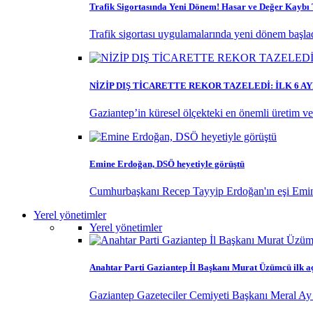
Trafik Sigortasında Yeni Dönem! Hasar ve Değer Kayb
Trafik sigortası uygulamalarında yeni dönem başladı
NİZİP DIŞ TİCARETTE REKOR TAZELEDİ: İLK 6 
Gaziantep’in küresel ölçekteki en önemli üretim ve ti
Emine Erdoğan, DSÖ heyetiyle görüştü
Cumhurbaşkanı Recep Tayyip Erdoğan'ın eşi Emine
Yerel yönetimler
Yerel yönetimler
Anahtar Parti Gaziantep İl Başkanı Murat Üzümcü ilk a
Gaziantep Gazeteciler Cemiyeti Başkanı Meral Ay 