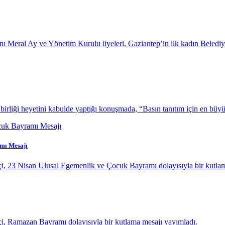
anı Meral Ay ve Yönetim Kurulu üyeleri, Gaziantep’in ilk kadın Beled
iği heyetini kabulde yaptığı konuşmada, “Basın tanıtım için en büyük
amı Mesajı
çi, 23 Nisan Ulusal Egemenlik ve Çocuk Bayramı dolayısıyla bir kutla
çi, Ramazan Bayramı dolayısıyla bir kutlama mesajı yayımladı.