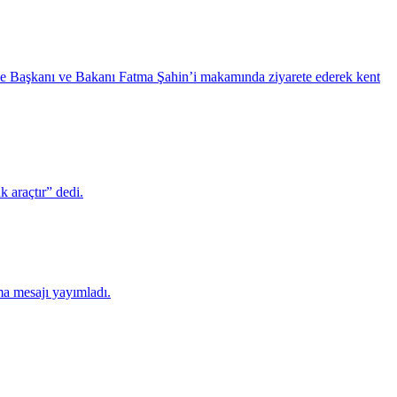
iye Başkanı ve Bakanı Fatma Şahin’i makamında ziyarete ederek kent
 araçtır” dedi.
ma mesajı yayımladı.