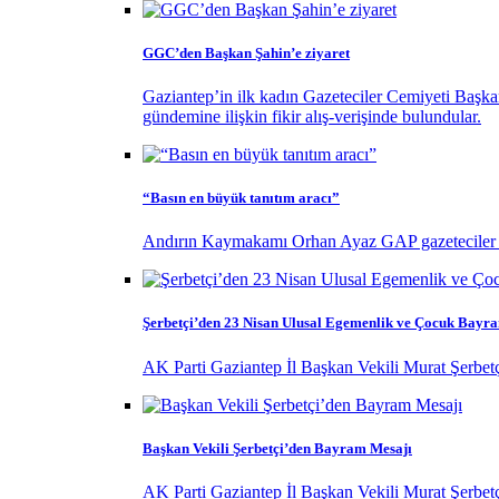
GGC’den Başkan Şahin’e ziyaret
Gaziantep’in ilk kadın Gazeteciler Cemiyeti Başk
gündemine ilişkin fikir alış-verişinde bulundular.
“Basın en büyük tanıtım aracı”
Andırın Kaymakamı Orhan Ayaz GAP gazeteciler birl
Şerbetçi’den 23 Nisan Ulusal Egemenlik ve Çocuk Bayr
AK Parti Gaziantep İl Başkan Vekili Murat Şerbet
Başkan Vekili Şerbetçi’den Bayram Mesajı
AK Parti Gaziantep İl Başkan Vekili Murat Şerbet