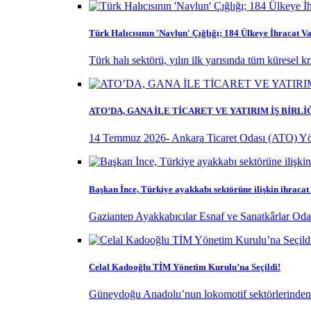
Türk Halıcısının 'Navlun' Çığlığı; 184 Ülkeye İhracat Va
Türk halı sektörü, yılın ilk yarısında tüm küresel k
ATO’DA, GANA İLE TİCARET VE YATIRIM İŞ BİRL
14 Temmuz 2026- Ankara Ticaret Odası (ATO) Yö
Başkan İnce, Türkiye ayakkabı sektörüne ilişkin ihracat
Gaziantep Ayakkabıcılar Esnaf ve Sanatkârlar Odas
Celal Kadooğlu TİM Yönetim Kurulu’na Seçildi!
Güneydoğu Anadolu’nun lokomotif sektörlerinden ol