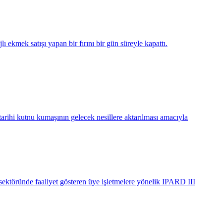
 ekmek satışı yapan bir fırını bir gün süreyle kapattı.
tarihi kutnu kumaşının gelecek nesillere aktarılması amacıyla
ektöründe faaliyet gösteren üye işletmelere yönelik IPARD III