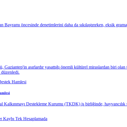
 Bayramı öncesinde denetimlerini daha da sıkılaştırırken, eksik gramajlı
aziantep'in asırlardır yaşattığı önemli kültürel miraslardan biri olan 
 düzenledi.
amlesi
sal Kalkınmayı Destekleme Kurumu (TKDK) iş birliğinde, hayvancılık s