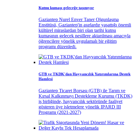
Kutnu kumaşı geleceğe taşınıyor
Gaziantep Nurel Enver Taner Olgunlaşma
Enstitüsü, Gaziantep'in asırlardır yaşattığı önemli
kültürel miraslardan biri olan tarihi kutnu
kumaşının gelecek nesillere aktarılması amacıyla
öğrencilere yönelik uygulamalı bir eğitim
programı düzenledi.
GTB ve TKDK'dan Hayvancılık Yatırımlarına Destek
Hamlesi
Gaziantep Ticaret Borsası (GTB) ile Tarım ve
Kırsal Kalkınmayı Destekleme Kurumu (TKDK)
iş birliğinde, hayvancılık sektöründe faaliyet
gösteren üye işletmelere yönelik IPARD III
Programı (2021-2027)