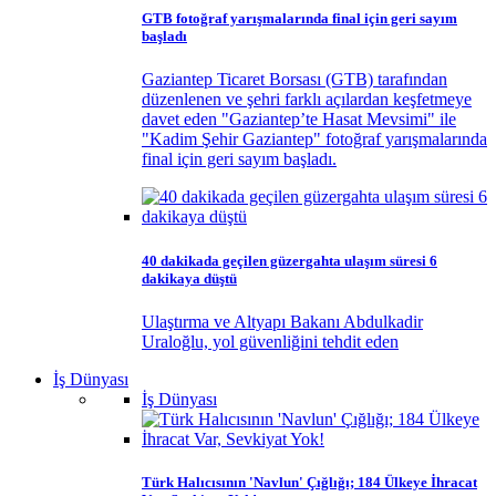
GTB fotoğraf yarışmalarında final için geri sayım
başladı
Gaziantep Ticaret Borsası (GTB) tarafından
düzenlenen ve şehri farklı açılardan keşfetmeye
davet eden "Gaziantep’te Hasat Mevsimi" ile
"Kadim Şehir Gaziantep" fotoğraf yarışmalarında
final için geri sayım başladı.
40 dakikada geçilen güzergahta ulaşım süresi 6
dakikaya düştü
Ulaştırma ve Altyapı Bakanı Abdulkadir
Uraloğlu, yol güvenliğini tehdit eden
İş Dünyası
İş Dünyası
Türk Halıcısının 'Navlun' Çığlığı; 184 Ülkeye İhracat