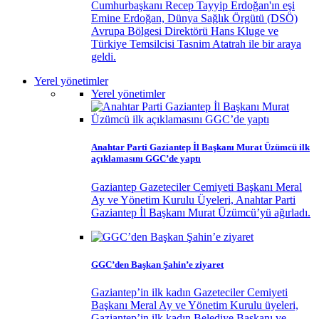
Cumhurbaşkanı Recep Tayyip Erdoğan'ın eşi
Emine Erdoğan, Dünya Sağlık Örgütü (DSÖ)
Avrupa Bölgesi Direktörü Hans Kluge ve
Türkiye Temsilcisi Tasnim Atatrah ile bir araya
geldi.
Yerel yönetimler
Yerel yönetimler
Anahtar Parti Gaziantep İl Başkanı Murat Üzümcü ilk
açıklamasını GGC’de yaptı
Gaziantep Gazeteciler Cemiyeti Başkanı Meral
Ay ve Yönetim Kurulu Üyeleri, Anahtar Parti
Gaziantep İl Başkanı Murat Üzümcü’yü ağırladı.
GGC’den Başkan Şahin’e ziyaret
Gaziantep’in ilk kadın Gazeteciler Cemiyeti
Başkanı Meral Ay ve Yönetim Kurulu üyeleri,
Gaziantep’in ilk kadın Belediye Başkanı ve