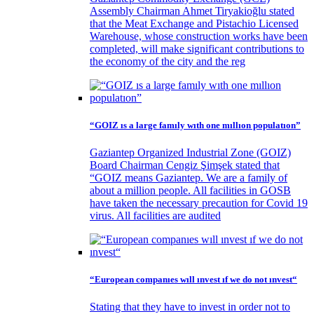
Assembly Chairman Ahmet Tiryakioğlu stated
that the Meat Exchange and Pistachio Licensed
Warehouse, whose construction works have been
completed, will make significant contributions to
the economy of the city and the reg
“GOIZ ıs a large famıly wıth one mıllıon populatıon”
Gaziantep Organized Industrial Zone (GOIZ)
Board Chairman Cengiz Şimşek stated that
“GOIZ means Gaziantep. We are a family of
about a million people. All facilities in GOSB
have taken the necessary precaution for Covid 19
virus. All facilities are audited
“European companıes wıll ınvest ıf we do not ınvest“
Stating that they have to invest in order not to