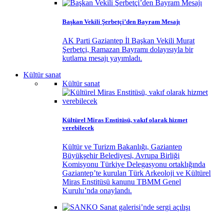
Başkan Vekili Şerbetçi’den Bayram Mesajı
AK Parti Gaziantep İl Başkan Vekili Murat
Şerbetçi, Ramazan Bayramı dolayısıyla bir
kutlama mesajı yayımladı.
Kültür sanat
Kültür sanat
Kültürel Miras Enstitüsü, vakıf olarak hizmet
verebilecek
Kültür ve Turizm Bakanlığı, Gaziantep
Büyükşehir Belediyesi, Avrupa Birliği
Komisyonu Türkiye Delegasyonu ortaklığında
Gaziantep’te kurulan Türk Arkeoloji ve Kültürel
Miras Enstitüsü kanunu TBMM Genel
Kurulu’nda onaylandı.