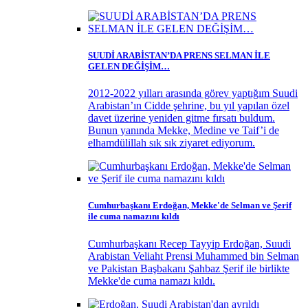
SUUDİ ARABİSTAN’DA PRENS SELMAN İLE
GELEN DEĞİŞİM…
2012-2022 yılları arasında görev yaptığım Suudi
Arabistan’ın Cidde şehrine, bu yıl yapılan özel
davet üzerine yeniden gitme fırsatı buldum.
Bunun yanında Mekke, Medine ve Taif’i de
elhamdülillah sık sık ziyaret ediyorum.
Cumhurbaşkanı Erdoğan, Mekke'de Selman ve Şerif
ile cuma namazını kıldı
Cumhurbaşkanı Recep Tayyip Erdoğan, Suudi
Arabistan Veliaht Prensi Muhammed bin Selman
ve Pakistan Başbakanı Şahbaz Şerif ile birlikte
Mekke'de cuma namazı kıldı.