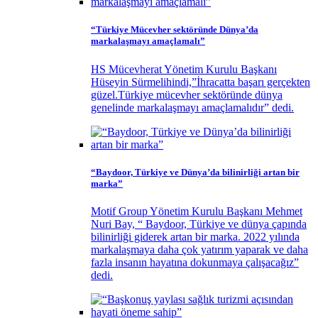
“Türkiye Mücevher sektöründe Dünya’da
markalaşmayı amaçlamalı”
HS Mücevherat Yönetim Kurulu Başkanı
Hüseyin Sürmelihindi,”İhracatta başarı gerçekten
güzel.Türkiye mücevher sektöründe dünya
genelinde markalaşmayı amaçlamalıdır” dedi.
“Baydoor, Türkiye ve Dünya’da bilinirliği artan bir
marka”
Motif Group Yönetim Kurulu Başkanı Mehmet
Nuri Bay, “ Baydoor, Türkiye ve dünya çapında
bilinirliği giderek artan bir marka. 2022 yılında
markalaşmaya daha çok yatırım yaparak ve daha
fazla insanın hayatına dokunmaya çalışacağız”
dedi.