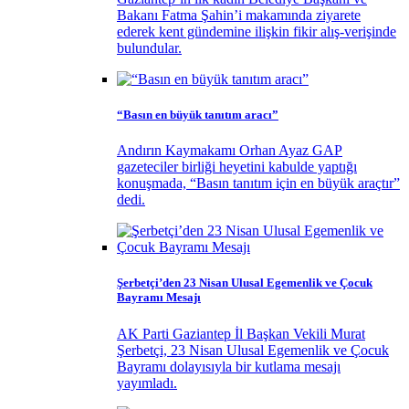
Bakanı Fatma Şahin’i makamında ziyarete
ederek kent gündemine ilişkin fikir alış-verişinde
bulundular.
“Basın en büyük tanıtım aracı”
Andırın Kaymakamı Orhan Ayaz GAP
gazeteciler birliği heyetini kabulde yaptığı
konuşmada, “Basın tanıtım için en büyük araçtır”
dedi.
Şerbetçi’den 23 Nisan Ulusal Egemenlik ve Çocuk
Bayramı Mesajı
AK Parti Gaziantep İl Başkan Vekili Murat
Şerbetçi, 23 Nisan Ulusal Egemenlik ve Çocuk
Bayramı dolayısıyla bir kutlama mesajı
yayımladı.