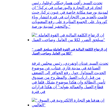
تحدث السيد رأفت هسارجيكلي اوغلوا، رئيس
اتحاد غرف التجارة والبورصات في تركيا:" إن
لمدينة بورصة مكانة خاصة في عيون تركيا، حيث
قامت بالعديد من الانجازات في فترة انتشار وباء
كورونا، على الجميع المثابرة على رفع المعنويات
والتحفيز لمدينة بورصة."
" إن لارتفاع الكلفة المالية في القوة العاملة سيلحق الضرر
لكلا من العامل وصاحب العمل"
تحدث السيد عدنان اونفردي، رئيس مجلس غرفة
الصناعة في مدينة غازي عنتاب عن موضوع
الحديث المتداول حول رفع الحوافز إلى الضعف
من قبل ارباب العمل والمطروح من صندوق
تأمين البطالة وإن هكذا موضوع يشكل قلقا في
قطاع العمل والعمالة بقوله:" إن هكذا قرارات
في فترة