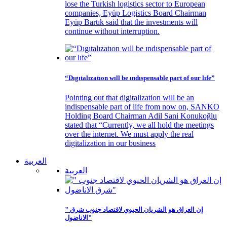
lose the Turkish logistics sector to European
companies, Eyüp Logistics Board Chairman
Eyüp Bartık said that the investments will
continue without interruption.
“Dıgıtalızatıon wıll be ındıspensable part of our lıfe”
Pointing out that digitalization will be an
indispensable part of life from now on, SANKO
Holding Board Chairman Adil Sani Konukoğlu
stated that “Currently, we all hold the meetings
over the internet. We must apply the real
digitalization in our business
العربية
العربية
" إن العراق هو الشريان الحيوي لاقتصاد جنوب شرق
الاناضول"