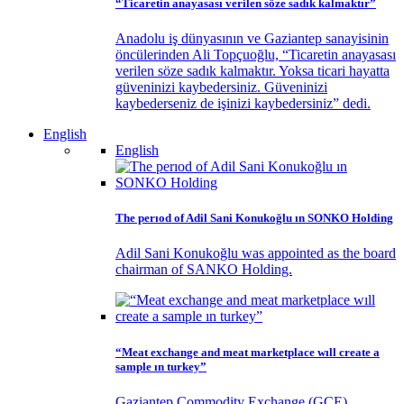
“Ticaretin anayasası verilen söze sadık kalmaktır”
Anadolu iş dünyasının ve Gaziantep sanayisinin
öncülerinden Ali Topçuoğlu, “Ticaretin anayasası
verilen söze sadık kalmaktır. Yoksa ticari hayatta
güveninizi kaybedersiniz. Güveninizi
kaybederseniz de işinizi kaybedersiniz” dedi.
English
English
The perıod of Adil Sani Konukoğlu ın SONKO Holding
Adil Sani Konukoğlu was appointed as the board
chairman of SANKO Holding.
“Meat exchange and meat marketplace wıll create a
sample ın turkey”
Gaziantep Commodity Exchange (GCE)