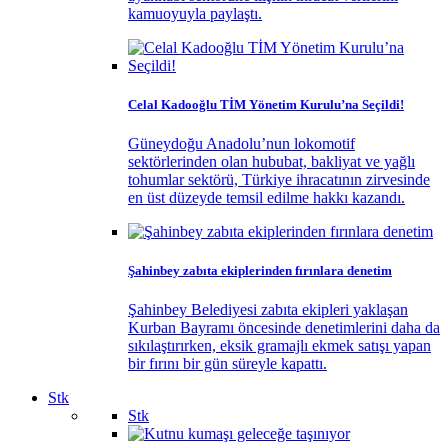
kamuoyuyla paylaştı.
Celal Kadooğlu TİM Yönetim Kurulu’na Seçildi!
Güneydoğu Anadolu’nun lokomotif
sektörlerinden olan hububat, bakliyat ve yağlı
tohumlar sektörü, Türkiye ihracatının zirvesinde
en üst düzeyde temsil edilme hakkı kazandı.
Şahinbey zabıta ekiplerinden fırınlara denetim
Şahinbey Belediyesi zabıta ekipleri yaklaşan
Kurban Bayramı öncesinde denetimlerini daha da
sıkılaştırırken, eksik gramajlı ekmek satışı yapan
bir fırını bir gün süreyle kapattı.
Stk
Stk