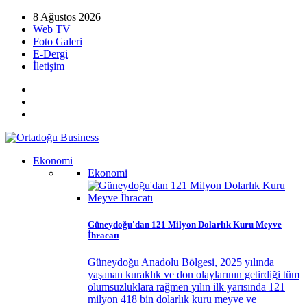
8 Ağustos 2026
Web TV
Foto Galeri
E-Dergi
İletişim
Ekonomi
Ekonomi
Güneydoğu'dan 121 Milyon Dolarlık Kuru Meyve
İhracatı
Güneydoğu Anadolu Bölgesi, 2025 yılında
yaşanan kuraklık ve don olaylarının getirdiği tüm
olumsuzluklara rağmen yılın ilk yarısında 121
milyon 418 bin dolarlık kuru meyve ve