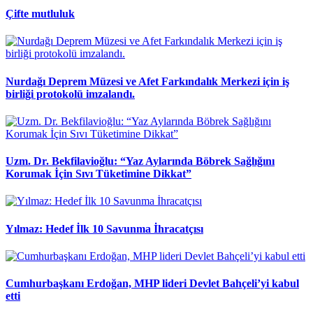
Çifte mutluluk
Nurdağı Deprem Müzesi ve Afet Farkındalık Merkezi için iş
birliği protokolü imzalandı.
Uzm. Dr. Bekfilavioğlu: “Yaz Aylarında Böbrek Sağlığını
Korumak İçin Sıvı Tüketimine Dikkat”
Yılmaz: Hedef İlk 10 Savunma İhracatçısı
Cumhurbaşkanı Erdoğan, MHP lideri Devlet Bahçeli’yi kabul
etti