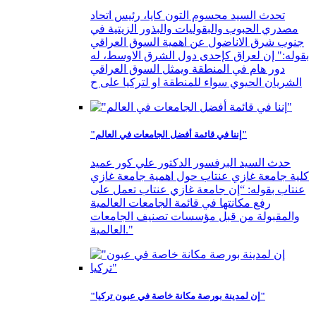
تحدث السيد محسوم التون كايا، رئيس اتحاد
مصدري الحبوب والبقوليات والبذور الزيتية في
جنوب شرق الاناضول عن اهمية السوق العراقي
بقوله:" إن لعراق كإحدى دول الشرق الاوسط، له
دور هام في المنطقة ويمثل السوق العراقي
الشريان الحيوي سواء للمنطقة او لتركيا على ح
"إننا في قائمة أفضل الجامعات في العالم"
حدث السيد البرفسور الدكتور علي كور عميد
كلية جامعة غازي عنتاب حول اهمية جامعة غازي
عنتاب بقوله: “إن جامعة غازي عنتاب تعمل على
رفع مكانتها في قائمة الجامعات العالمية
والمقبولة من قبل مؤسسات تصنيف الجامعات
العالمية."
"إن لمدينة بورصة مكانة خاصة في عبون تركيا"