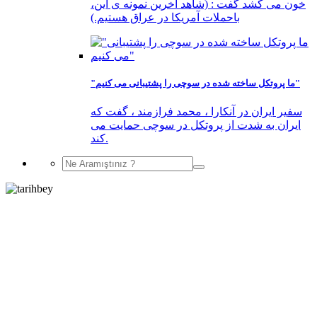
خون می کشد گفت : (شاهد آخرین نمونه ی این،
باحملات آمریکا در عراق هستیم.)
"ما پروتکل ساخته شده در سوچی را پشتیبانی می کنیم"
سفیر ایران در آنکارا ، محمد فرازمند ، گفت که
ایران به شدت از پروتکل در سوچی حمایت می
کند.