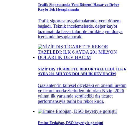
Trafik Sigortasında Yeni Dönem! Hasar ve Değer
Kaybı Tek Hesaplamada
Trafik sigortası uygulamalarında yeni dönem
başladı. Teknik incelemelerde, değer kaybı
tazminatı da hasar tutarı ile birlikte aynı dosya
içerisinde hesaplanacak.
NİZİP DIŞ TİCARETTE REKOR TAZELEDİ: İLK 6
AYDA 201 MİLYON DOLARLIK DEV HACİM
Gaziantep’in küresel ölçekteki en önemli üretim
ve ticaret merkezlerinden biri olan Nizip, 2026
yılının ilk yarısında sergilediği dış ticaret
performansıyla tarihi bir rekor kırdı.
Emine Erdoğan, DSÖ heyetiyle görüştü