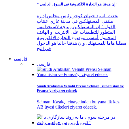
" إن هدفنا هو التجارة الالكترونية في السوق العالمي"
تحدث السيد جيهان كوجر رئيس مجلس إدارة
ملتقى المستهلكين في مدينة غازي عنتاب
بالقول:" إن المستهلكين ونتيجة لاستخدامهم
المتطور للتطبيقات على الانترنت او الهاتف
المحمول أمسى موضوع التجارة الالكترونية
مطلبا هاما للمستهلك، وإن هدفنا حاليا هو الدخول
في التج
فارسی
فارسی
Suudi Arabistan Veliaht Prensi Selman, Yunanistan ve
Fransa’yı ziyaret edecek
Selman, Kaşıkçı cinayetinden bu yana ilk kez
AB üyesi ülkeleri ziyaret edecek.