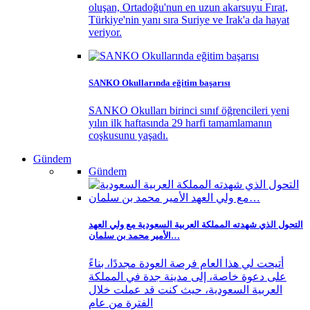
oluşan, Ortadoğu'nun en uzun akarsuyu Fırat,
Türkiye'nin yanı sıra Suriye ve Irak'a da hayat
veriyor.
SANKO Okullarında eğitim başarısı
SANKO Okulları birinci sınıf öğrencileri yeni
yılın ilk haftasında 29 harfi tamamlamanın
coşkusunu yaşadı.
Gündem
Gündem
التحول الذي شهدته المملكة العربية السعودية مع ولي العهد
الأمير محمد بن سلمان…
أتيحت لي هذا العام فرصة العودة مجددًا، بناءً
على دعوة خاصة، إلى مدينة جدة في المملكة
العربية السعودية، حيث كنت قد عملت خلال
الفترة من عام