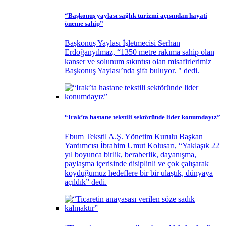
“Başkonuş yaylası sağlık turizmi açısından hayati
öneme sahip”
Başkonuş Yaylası İşletmecisi Serhan
Erdoğanyılmaz, “1350 metre rakıma sahip olan
kanser ve solunum sıkıntısı olan misafirlerimiz
Başkonuş Yaylası’nda şifa buluyor. " dedi.
“Irak’ta hastane tekstili sektöründe lider konumdayız”
Ebum Tekstil A.Ş. Yönetim Kurulu Başkan
Yardımcısı İbrahim Umut Kolusarı, “Yaklaşık 22
yıl boyunca birlik, beraberlik, dayanışma,
paylaşma içerisinde disiplinli ve çok çalışarak
koyduğumuz hedeflere bir bir ulaştık, dünyaya
açıldık” dedi.