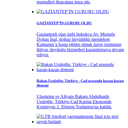
mamulleri ihracatına imza attı.
GAZİANTEP’İN GURURU OLDU
Gaziantepli olan ünlü hukukçu Av. Mustafa
Doğan İnal, doğup büyüdüğü memleketi
Karkamış’a başta eğitim olmak üzere toplumun
ihtiyaç duyduğu hizmetleri kazandırmaya devam
ediyor.
Bakan Uraloğlu: Türkiye - Çad arasında kazan-kazan
dönemi
Ulaştırma ve Altyapı Bakanı Abdulkadir
Uraloğlu, Türkiye-Çad Karma Ekonomik
Komisyon 2. Dönem Toplantısı'na katıldı.