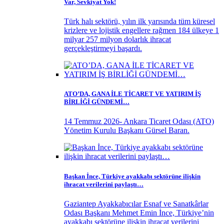
Var, Sevkiyat Yok!
Türk halı sektörü, yılın ilk yarısında tüm küresel
krizlere ve lojistik engellere rağmen 184 ülkeye 1
milyar 257 milyon dolarlık ihracat
gerçekleştirmeyi başardı.
ATO’DA, GANA İLE TİCARET VE YATIRIM İŞ
BİRLİĞİ GÜNDEMİ…
14 Temmuz 2026- Ankara Ticaret Odası (ATO)
Yönetim Kurulu Başkanı Gürsel Baran.
Başkan İnce, Türkiye ayakkabı sektörüne ilişkin
ihracat verilerini paylaştı…
Gaziantep Ayakkabıcılar Esnaf ve Sanatkârlar
Odası Başkanı Mehmet Emin İnce, Türkiye’nin
ayakkabı sektörüne ilişkin ihracat verilerini