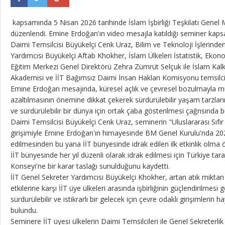
kapsamında 5 Nisan 2026 tarihinde İslam İşbirliği Teşkilatı Genel 
düzenlendi. Emine Erdoğan'ın video mesajla katıldığı seminer kaps
Daimi Temsilcisi Büyükelçi Cenk Uraz, Bilim ve Teknoloji İşlerinde
Yardımcısı Büyükelçi Aftab Khokher, İslam Ülkeleri İstatistik, Eko
Eğitim Merkezi Genel Direktörü Zehra Zümrüt Selçuk ile İslam Kalk
Akademisi ve İİT Bağımsız Daimi İnsan Hakları Komisyonu temsilci
Emine Erdoğan mesajında, küresel açlık ve çevresel bozulmayla mü
azaltılmasının önemine dikkat çekerek sürdürülebilir yaşam tarzları
ve sürdürülebilir bir dünya için ortak çaba gösterilmesi çağrısında 
Daimi Temsilcisi Büyükelçi Cenk Uraz, seminerin "Uluslararası Sıfı
girişimiyle Emine Erdoğan'ın himayesinde BM Genel Kurulu'nda 2022 
edilmesinden bu yana İİT bünyesinde idrak edilen ilk etkinlik olma öz
İİT bünyesinde her yıl düzenli olarak idrak edilmesi için Türkiye tara
Konseyi'ne bir karar taslağı sunulduğunu kaydetti.
İİT Genel Sekreter Yardımcısı Büyükelçi Khokher, artan atık miktarı
etkilerine karşı İİT üye ülkeleri arasında işbirliğinin güçlendirilmesi
sürdürülebilir ve istikrarlı bir gelecek için çevre odaklı girişimlerin 
bulundu.
Seminere İİT üyesi ülkelerin Daimi Temsilcileri ile Genel Sekreterlik ye