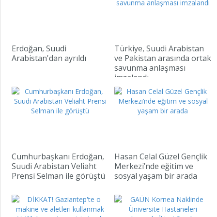
Erdoğan, Suudi
Türkiye, Suudi Arabistan
Arabistan'dan ayrıldı
ve Pakistan arasında ortak
savunma anlaşması
imzalandı
“T
se
ma
am
Cumhurbaşkanı Erdoğan,
Hasan Celal Güzel Gençlik
Suudi Arabistan Veliaht
Merkezi’nde eğitim ve
Prensi Selman ile görüştü
sosyal yaşam bir arada