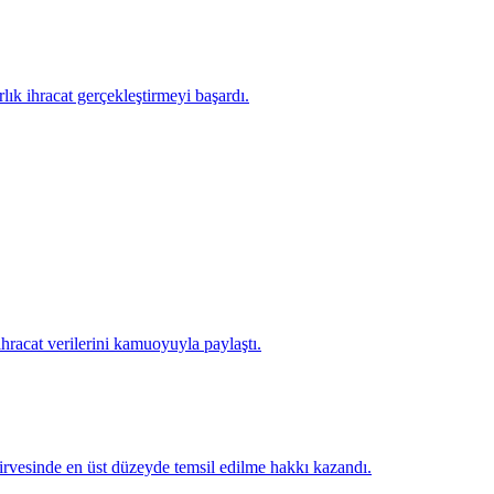
lık ihracat gerçekleştirmeyi başardı.
racat verilerini kamuoyuyla paylaştı.
irvesinde en üst düzeyde temsil edilme hakkı kazandı.