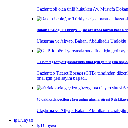
Gaziantepli olan ünlü hukukçu Av. Mustafa Doğan
Bakan Uraloğlu: Türkiye - Çad arasında kazan-kazan d
Ulaştırma ve Altyapı Bakanı Abdulkadir Uraloğlu
GTB fotoğraf yarışmalarında final için geri sayım başla
Gaziantep Ticaret Borsası (GTB) tarafından düzenl
final için geri sayım başladı.
40 dakikada geçilen güzergahta ulaşım süresi 6 dakikay
Ulaştırma ve Altyapı Bakanı Abdulkadir Uraloğlu, 
İş Dünyası
İş Dünyası