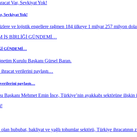
r, Sevkiyat Yok!
rizlere ve lojistik engellere rağmen 184 ülkeye 1 milyar 257 milyon dolar
İĞİ GÜNDEMİ…
netim Kurulu Başkanı Gürsel Baran.
 verilerini paylaştı…
ı Başkanı Mehmet Emin İnce, Türkiye’nin ayakkabı sektörüne ilişkin ih
an hububat, bakliyat ve yağlı tohumlar sektörü, Türkiye ihracatının z