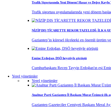
Trafik Sigortasında Yeni Dönem! Hasar ve Değer Kayb
Trafik sigortası uygulamalarında yeni dönem başladı
NİZİP DIŞ TİCARETTE REKOR TAZELEDİ: İLK 6 
Gaziantep’in küresel ölçekteki en önemli üretim ve ti
Emine Erdoğan, DSÖ heyetiyle görüştü
Cumhurbaşkanı Recep Tayyip Erdoğan'ın eşi Emine
Yerel yönetimler
Yerel yönetimler
Anahtar Parti Gaziantep İl Başkanı Murat Üzümcü ilk a
Gaziantep Gazeteciler Cemiyeti Başkanı Meral Ay 