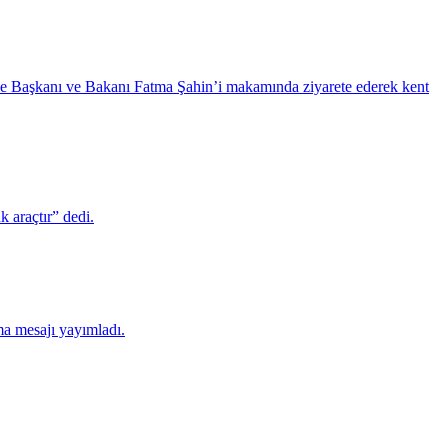
iye Başkanı ve Bakanı Fatma Şahin’i makamında ziyarete ederek kent
 araçtır” dedi.
ma mesajı yayımladı.