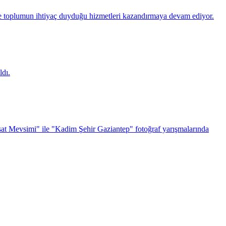
 toplumun ihtiyaç duyduğu hizmetleri kazandırmaya devam ediyor.
dı.
sat Mevsimi" ile "Kadim Şehir Gaziantep" fotoğraf yarışmalarında