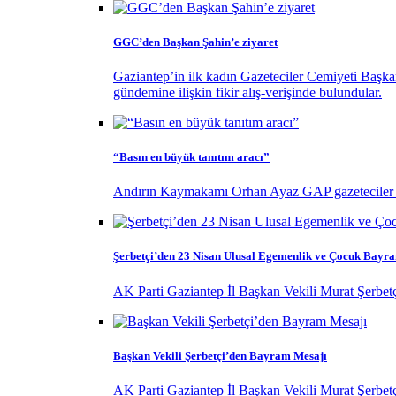
GGC’den Başkan Şahin’e ziyaret
Gaziantep’in ilk kadın Gazeteciler Cemiyeti Başk
gündemine ilişkin fikir alış-verişinde bulundular.
“Basın en büyük tanıtım aracı”
Andırın Kaymakamı Orhan Ayaz GAP gazeteciler birl
Şerbetçi’den 23 Nisan Ulusal Egemenlik ve Çocuk Bayr
AK Parti Gaziantep İl Başkan Vekili Murat Şerbet
Başkan Vekili Şerbetçi’den Bayram Mesajı
AK Parti Gaziantep İl Başkan Vekili Murat Şerbet