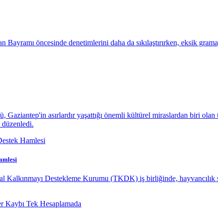
 Bayramı öncesinde denetimlerini daha da sıkılaştırırken, eksik gramajlı
aziantep'in asırlardır yaşattığı önemli kültürel miraslardan biri olan 
 düzenledi.
amlesi
sal Kalkınmayı Destekleme Kurumu (TKDK) iş birliğinde, hayvancılık s