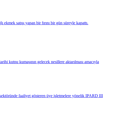
 ekmek satışı yapan bir fırını bir gün süreyle kapattı.
tarihi kutnu kumaşının gelecek nesillere aktarılması amacıyla
ektöründe faaliyet gösteren üye işletmelere yönelik IPARD III