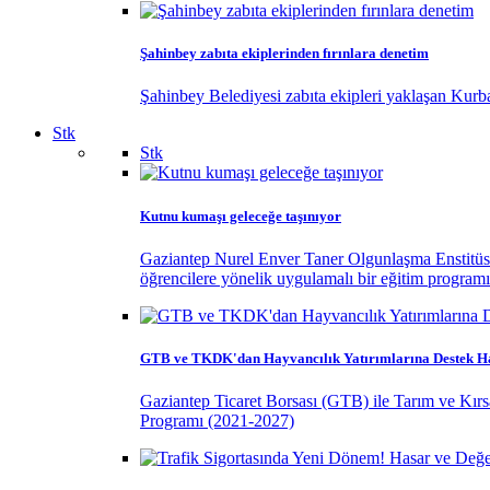
Şahinbey zabıta ekiplerinden fırınlara denetim
Şahinbey Belediyesi zabıta ekipleri yaklaşan Kurban
Stk
Stk
Kutnu kumaşı geleceğe taşınıyor
Gaziantep Nurel Enver Taner Olgunlaşma Enstitüsü, G
öğrencilere yönelik uygulamalı bir eğitim programı
GTB ve TKDK'dan Hayvancılık Yatırımlarına Destek H
Gaziantep Ticaret Borsası (GTB) ile Tarım ve Kır
Programı (2021-2027)