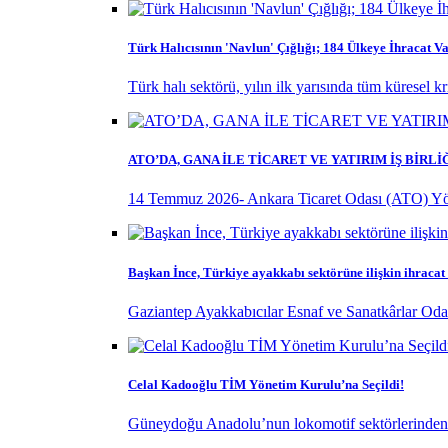
Türk Halıcısının 'Navlun' Çığlığı; 184 Ülkeye İhracat Va
Türk halı sektörü, yılın ilk yarısında tüm küresel k
ATO’DA, GANA İLE TİCARET VE YATIRIM İŞ BİRL
14 Temmuz 2026- Ankara Ticaret Odası (ATO) Yö
Başkan İnce, Türkiye ayakkabı sektörüne ilişkin ihracat
Gaziantep Ayakkabıcılar Esnaf ve Sanatkârlar Odas
Celal Kadooğlu TİM Yönetim Kurulu’na Seçildi!
Güneydoğu Anadolu’nun lokomotif sektörlerinden ol