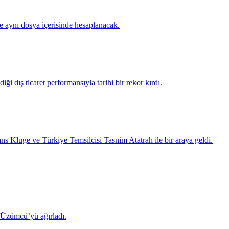
te aynı dosya içerisinde hesaplanacak.
ği dış ticaret performansıyla tarihi bir rekor kırdı.
luge ve Türkiye Temsilcisi Tasnim Atatrah ile bir araya geldi.
 Üzümcü’yü ağırladı.