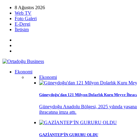
8 Ağustos 2026
Web TV
Foto Galeri
E-Dergi
İletişim
Ekonomi
Ekonomi
Güneydoğu'dan 121 Milyon Dolarlık Kuru Meyve İhraca
Güneydoğu Anadolu Bölgesi, 2025 yılında yaşanan k
ihracatına imza attı.
GAZİANTEP’İN GURURU OLDU