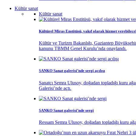
Kültür sanat
Kültür sanat
Kültürel Miras Enstitüsü, vakıf olarak hizmet verebilece
Kültür ve Turizm Bakanlığı, Gaziantep Büyükşehir
kanunu TBMM Genel Kurulu’nda onaylandı.
SANKO Sanat galerisi’nde sergi açılışı
Sanatçı Semra Ulusoy, doğadan topladığı kuru ağaç 
Galerisi’nde açtı.
SANKO Sanat galerisi’nde sergi
Ressam Semra Ulusoy, doğadan topladığı kuru ağaç d