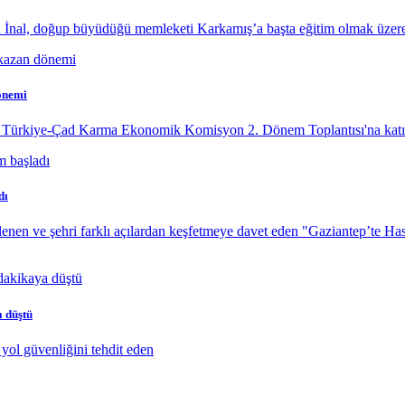
 İnal, doğup büyüdüğü memleketi Karkamış’a başta eğitim olmak üzere
önemi
, Türkiye-Çad Karma Ekonomik Komisyon 2. Dönem Toplantısı'na katıl
dı
enen ve şehri farklı açılardan keşfetmeye davet eden "Gaziantep’te Ha
a düştü
yol güvenliğini tehdit eden