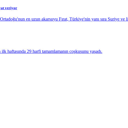
yat veriyor
Ortadoğu'nun en uzun akarsuyu Fırat, Türkiye'nin yanı sıra Suriye ve Ir
n ilk haftasında 29 harfi tamamlamanın coşkusunu yaşadı.