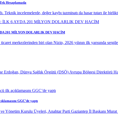
ı Tek Hesaplamada
. Teknik incelemelerde, değer kaybı tazminatı da hasar tutarı ile birlik
AYDA 201 MİLYON DOLARLIK DEV HACİM
caret merkezlerinden biri olan Nizip, 2026 yılının ilk yarısında sergiledi
 Erdoğan, Dünya Sağlık Örgütü (DSÖ) Avrupa Bölgesi Direktörü Hans K
çıklamasını GGC’de yaptı
ve Yönetim Kurulu Üyeleri, Anahtar Parti Gaziantep İl Başkanı Murat