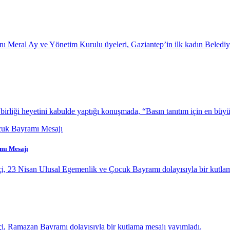
anı Meral Ay ve Yönetim Kurulu üyeleri, Gaziantep’in ilk kadın Beled
iği heyetini kabulde yaptığı konuşmada, “Basın tanıtım için en büyük
amı Mesajı
çi, 23 Nisan Ulusal Egemenlik ve Çocuk Bayramı dolayısıyla bir kutla
çi, Ramazan Bayramı dolayısıyla bir kutlama mesajı yayımladı.