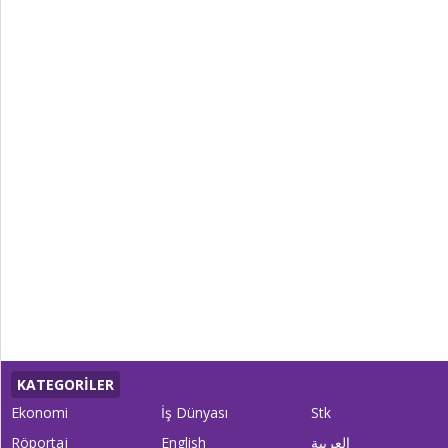
KATEGORİLER
Ekonomi
İş Dünyası
Stk
Röportaj
English
العربية