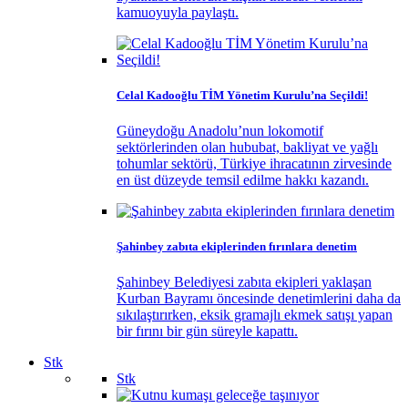
kamuoyuyla paylaştı.
Celal Kadooğlu TİM Yönetim Kurulu’na Seçildi!
Güneydoğu Anadolu’nun lokomotif
sektörlerinden olan hububat, bakliyat ve yağlı
tohumlar sektörü, Türkiye ihracatının zirvesinde
en üst düzeyde temsil edilme hakkı kazandı.
Şahinbey zabıta ekiplerinden fırınlara denetim
Şahinbey Belediyesi zabıta ekipleri yaklaşan
Kurban Bayramı öncesinde denetimlerini daha da
sıkılaştırırken, eksik gramajlı ekmek satışı yapan
bir fırını bir gün süreyle kapattı.
Stk
Stk