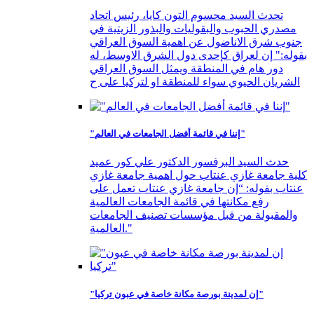
تحدث السيد محسوم التون كايا، رئيس اتحاد
مصدري الحبوب والبقوليات والبذور الزيتية في
جنوب شرق الاناضول عن اهمية السوق العراقي
بقوله:" إن لعراق كإحدى دول الشرق الاوسط، له
دور هام في المنطقة ويمثل السوق العراقي
الشريان الحيوي سواء للمنطقة او لتركيا على ح
"إننا في قائمة أفضل الجامعات في العالم"
حدث السيد البرفسور الدكتور علي كور عميد
كلية جامعة غازي عنتاب حول اهمية جامعة غازي
عنتاب بقوله: “إن جامعة غازي عنتاب تعمل على
رفع مكانتها في قائمة الجامعات العالمية
والمقبولة من قبل مؤسسات تصنيف الجامعات
العالمية."
"إن لمدينة بورصة مكانة خاصة في عبون تركيا"