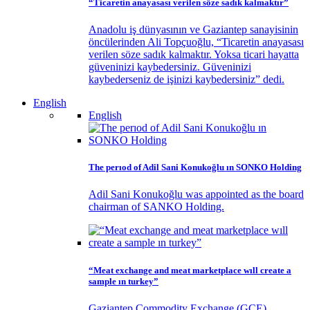
“Ticaretin anayasası verilen söze sadık kalmaktır”
Anadolu iş dünyasının ve Gaziantep sanayisinin
öncülerinden Ali Topçuoğlu, “Ticaretin anayasası
verilen söze sadık kalmaktır. Yoksa ticari hayatta
güveninizi kaybedersiniz. Güveninizi
kaybederseniz de işinizi kaybedersiniz” dedi.
English
English
The perıod of Adil Sani Konukoğlu ın SONKO Holding
Adil Sani Konukoğlu was appointed as the board
chairman of SANKO Holding.
“Meat exchange and meat marketplace wıll create a
sample ın turkey”
Gaziantep Commodity Exchange (GCE)