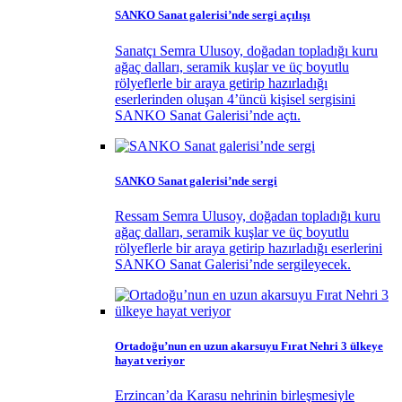
SANKO Sanat galerisi’nde sergi açılışı
Sanatçı Semra Ulusoy, doğadan topladığı kuru
ağaç dalları, seramik kuşlar ve üç boyutlu
rölyeflerle bir araya getirip hazırladığı
eserlerinden oluşan 4’üncü kişisel sergisini
SANKO Sanat Galerisi’nde açtı.
SANKO Sanat galerisi’nde sergi
Ressam Semra Ulusoy, doğadan topladığı kuru
ağaç dalları, seramik kuşlar ve üç boyutlu
rölyeflerle bir araya getirip hazırladığı eserlerini
SANKO Sanat Galerisi’nde sergileyecek.
Ortadoğu’nun en uzun akarsuyu Fırat Nehri 3 ülkeye
hayat veriyor
Erzincan’da Karasu nehrinin birleşmesiyle