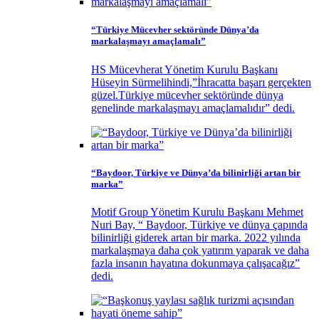
“Türkiye Mücevher sektöründe Dünya’da
markalaşmayı amaçlamalı”
HS Mücevherat Yönetim Kurulu Başkanı
Hüseyin Sürmelihindi,”İhracatta başarı gerçekten
güzel.Türkiye mücevher sektöründe dünya
genelinde markalaşmayı amaçlamalıdır” dedi.
“Baydoor, Türkiye ve Dünya’da bilinirliği artan bir
marka”
Motif Group Yönetim Kurulu Başkanı Mehmet
Nuri Bay, “ Baydoor, Türkiye ve dünya çapında
bilinirliği giderek artan bir marka. 2022 yılında
markalaşmaya daha çok yatırım yaparak ve daha
fazla insanın hayatına dokunmaya çalışacağız”
dedi.