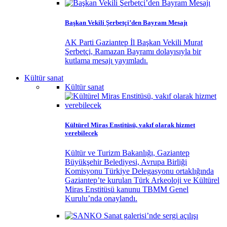
Başkan Vekili Şerbetçi’den Bayram Mesajı
AK Parti Gaziantep İl Başkan Vekili Murat
Şerbetçi, Ramazan Bayramı dolayısıyla bir
kutlama mesajı yayımladı.
Kültür sanat
Kültür sanat
Kültürel Miras Enstitüsü, vakıf olarak hizmet
verebilecek
Kültür ve Turizm Bakanlığı, Gaziantep
Büyükşehir Belediyesi, Avrupa Birliği
Komisyonu Türkiye Delegasyonu ortaklığında
Gaziantep’te kurulan Türk Arkeoloji ve Kültürel
Miras Enstitüsü kanunu TBMM Genel
Kurulu’nda onaylandı.