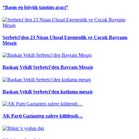
“Basın en büyük tanıtım aracı”
Şerbetçi’den 23 Nisan Ulusal Egemenlik ve Çocuk Bayramı
Mesajı
Başkan Vekili Şerbetçi’den Bayram Mesajı
Başkan Vekili Şerbetçi’den kutlama mesajı
AK Parti Gaziantep zafere kilitlendi…