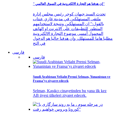
" إن هدفنا هو التجارة الالكترونية في السوق العالمي"
تحدث السيد جيهان كوجر رئيس مجلس إدارة
ملتقى المستهلكين في مدينة غازي عنتاب
بالقول:" إن المستهلكين ونتيجة لاستخدامهم
المتطور للتطبيقات على الانترنت او الهاتف
المحمول أمسى موضوع التجارة الالكترونية
مطلبا هاما للمستهلك، وإن هدفنا حاليا هو الدخول
في التج
فارسی
فارسی
Suudi Arabistan Veliaht Prensi Selman, Yunanistan ve
Fransa’yı ziyaret edecek
Selman, Kaşıkçı cinayetinden bu yana ilk kez
AB üyesi ülkeleri ziyaret edecek.