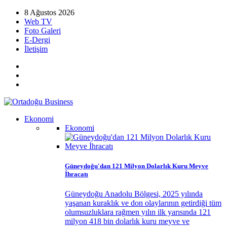
8 Ağustos 2026
Web TV
Foto Galeri
E-Dergi
İletişim
Ekonomi
Ekonomi
Güneydoğu'dan 121 Milyon Dolarlık Kuru Meyve
İhracatı
Güneydoğu Anadolu Bölgesi, 2025 yılında
yaşanan kuraklık ve don olaylarının getirdiği tüm
olumsuzluklara rağmen yılın ilk yarısında 121
milyon 418 bin dolarlık kuru meyve ve