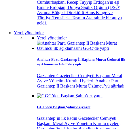
Cumhurbaşkanı Recep Tayyip Erdoğan'ın eşi
Emine Erdoğan, Dünya Sağlık Örgütü (DSÖ)
Avrupa Bölgesi Direktörü Hans Kluge ve
Türkiye Temsilcisi Tasnim Atatrah ile bir araya
geldi.
Yerel yönetimler
Yerel yönetimler
Anahtar Parti Gaziantep İl Başkanı Murat Üzümcü ilk
açıklamasını GGC’de yaptı
Gaziantep Gazeteciler Cemiyeti Başkanı Meral
Ay ve Yönetim Kurulu Üyeleri, Anahtar Parti
Gaziantep İl Başkanı Murat Üzümcü’yü ağırladı.
GGC’den Başkan Şahin’e ziyaret
Gaziantep’in ilk kadın Gazeteciler Cemiyeti
Başkanı Meral Ay ve Yönetim Kurulu üyeleri,
Gaziantep’in ilk kadın Belediye Başkanı ve