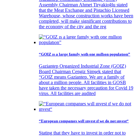
Assembly Chairman Ahmet Tiryakioğlu stated
that the Meat Exchange and Pistachio Licensed
Warehouse, whose construction works have been
completed, will make significant contributions to
the economy of the city and the reg
“GOIZ ıs a large famıly wıth one mıllıon populatıon”
Gaziantep Organized Industrial Zone (GOIZ)
Board Chairman Cengiz Şimşek stated that
“GOIZ means Gaziantep. We are a family of
about a million people. All facilities in GOSB
have taken the necessary precaution for Covid 19
virus. All facilities are audited
“European companıes wıll ınvest ıf we do not ınvest“
Stating that they have to invest in order not to