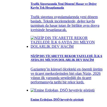
Trafik Sigortasında Yeni Dönem! Hasar ve Değer
Kaybı Tek Hesaplamada
Trafik sigortası uygulamalarında yeni dönem
başladı. Teknik incelemelerde, değer kaybı
tazminatı da hasar tutarı ile birlikte aynı dosya
içerisinde hesaplanacak.
NİZİP DIŞ TİCARETTE REKOR TAZELEDİ: İLK 6
AYDA 201 MİLYON DOLARLIK DEV HACİM
Gaziantep’in küresel ölçekteki en önemli üretim
ve ticaret merkezlerinden biri olan Nizip, 2026
yılının ilk yarısında sergilediği dış ticaret
performansıyla tarihi bir rekor kırdı.
Emine Erdoğan, DSÖ heyetiyle görüştü