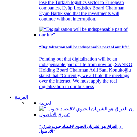
lose the Turkish logistics sector to European
companies, Eyüp Logistics Board Chairman
Eyüp Bartık said that the investments will
continue without interruption.
“Dıgıtalızatıon wıll be ındıspensable part of our lıfe”
Pointing out that digitalization will be an
indispensable part of life from now on, SANKO
Holding Board Chairman Adil Sani Konukoğlu
stated that “Currently, we all hold the meetings
over the internet. We must apply the real
digitalization in our business
العربية
العربية
" إن العراق هو الشريان الحيوي لاقتصاد جنوب شرق
الاناضول"