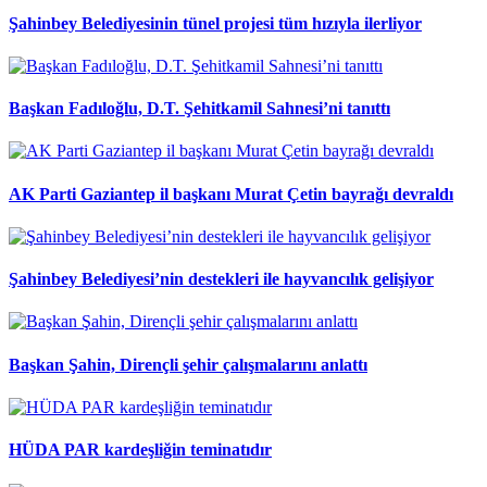
Şahinbey Belediyesinin tünel projesi tüm hızıyla ilerliyor
Başkan Fadıloğlu, D.T. Şehitkamil Sahnesi’ni tanıttı
AK Parti Gaziantep il başkanı Murat Çetin bayrağı devraldı
Şahinbey Belediyesi’nin destekleri ile hayvancılık gelişiyor
Başkan Şahin, Dirençli şehir çalışmalarını anlattı
HÜDA PAR kardeşliğin teminatıdır