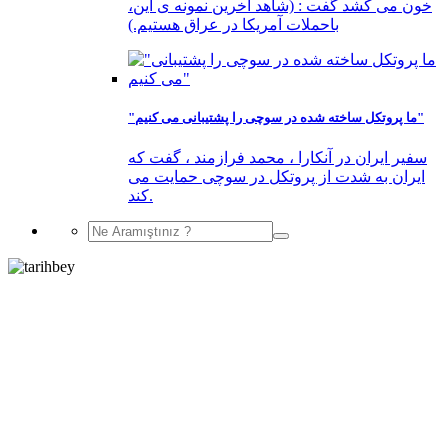
خون می کشد گفت : (شاهد آخرین نمونه ی این،
باحملات آمریکا در عراق هستیم.)
"ما پروتکل ساخته شده در سوچی را پشتیبانی می کنیم"
سفیر ایران در آنکارا ، محمد فرازمند ، گفت که
ایران به شدت از پروتکل در سوچی حمایت می
کند.