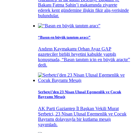
Bakanı Fatma Şahin’i makamında ziyarete
ederek kent gündemine ilişkin fikir alış-verişinde
bulundular.
“Basın en büyük tanıtım aracı”
Andırın Kaymakamı Orhan Ayaz GAP
gazeteciler birliği heyetini kabulde yaptığı
konuşmada, “Basın tanıtım için en büyük araçtır”
dedi.
Şerbetçi’den 23 Nisan Ulusal Egemenlik ve Çocuk
Bayramı Mesajı
AK Parti Gaziantep İl Başkan Vekili Murat
Şerbetçi, 23 Nisan Ulusal Egemenlik ve Çocuk
Bayramı dolayısıyla bir kutlama mesajı
yayımladı.