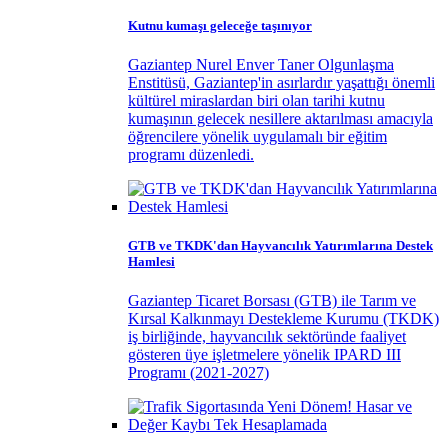
Kutnu kumaşı geleceğe taşınıyor
Gaziantep Nurel Enver Taner Olgunlaşma
Enstitüsü, Gaziantep'in asırlardır yaşattığı önemli
kültürel miraslardan biri olan tarihi kutnu
kumaşının gelecek nesillere aktarılması amacıyla
öğrencilere yönelik uygulamalı bir eğitim
programı düzenledi.
GTB ve TKDK'dan Hayvancılık Yatırımlarına Destek
Hamlesi
Gaziantep Ticaret Borsası (GTB) ile Tarım ve
Kırsal Kalkınmayı Destekleme Kurumu (TKDK)
iş birliğinde, hayvancılık sektöründe faaliyet
gösteren üye işletmelere yönelik IPARD III
Programı (2021-2027)