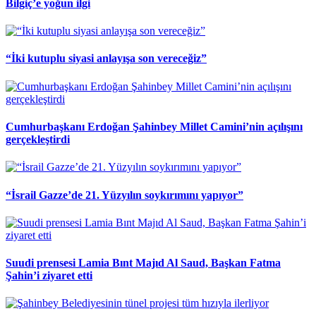
Bilgiç’e yoğun ilgi
“İki kutuplu siyasi anlayışa son vereceğiz”
Cumhurbaşkanı Erdoğan Şahinbey Millet Camini’nin açılışını
gerçekleştirdi
“İsrail Gazze’de 21. Yüzyılın soykırımını yapıyor”
Suudi prensesi Lamia Bınt Majıd Al Saud, Başkan Fatma
Şahin’i ziyaret etti