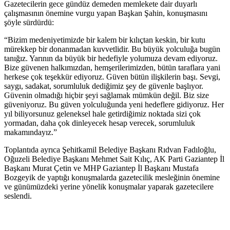
Gazetecilerin gece gündüz demeden memlekete dair duyarlı
çalışmasının önemine vurgu yapan Başkan Şahin, konuşmasını
şöyle sürdürdü:
“Bizim medeniyetimizde bir kalem bir kılıçtan keskin, bir kutu
mürekkep bir donanmadan kuvvetlidir. Bu büyük yolculuğa bugün
tanığız. Yarının da büyük bir hedefiyle yolumuza devam ediyoruz.
Bize güvenen halkımızdan, hemşerilerimizden, bütün taraflara yani
herkese çok teşekkür ediyoruz. Güven bütün ilişkilerin başı. Sevgi,
saygı, sadakat, sorumluluk dediğimiz şey de güvenle başlıyor.
Güvenin olmadığı hiçbir şeyi sağlamak mümkün değil. Biz size
güveniyoruz. Bu güven yolculuğunda yeni hedeflere gidiyoruz. Her
yıl biliyorsunuz geleneksel hale getirdiğimiz noktada sizi çok
yormadan, daha çok dinleyecek hesap verecek, sorumluluk
makamındayız.”
Toplantıda ayrıca Şehitkamil Belediye Başkanı Rıdvan Fadıloğlu,
Oğuzeli Belediye Başkanı Mehmet Sait Kılıç, AK Parti Gaziantep İl
Başkanı Murat Çetin ve MHP Gaziantep İl Başkanı Mustafa
Bozgeyik de yaptığı konuşmalarda gazetecilik mesleğinin önemine
ve günümüzdeki yerine yönelik konuşmalar yaparak gazetecilere
seslendi.