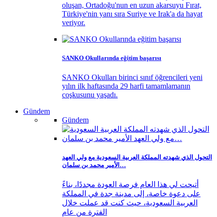
oluşan, Ortadoğu'nun en uzun akarsuyu Fırat,
Türkiye'nin yanı sıra Suriye ve Irak'a da hayat
veriyor.
SANKO Okullarında eğitim başarısı
SANKO Okulları birinci sınıf öğrencileri yeni
yılın ilk haftasında 29 harfi tamamlamanın
coşkusunu yaşadı.
Gündem
Gündem
التحول الذي شهدته المملكة العربية السعودية مع ولي العهد
الأمير محمد بن سلمان…
أتيحت لي هذا العام فرصة العودة مجددًا، بناءً
على دعوة خاصة، إلى مدينة جدة في المملكة
العربية السعودية، حيث كنت قد عملت خلال
الفترة من عام