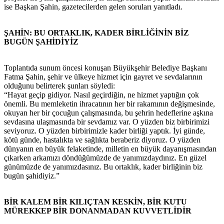
ise Başkan Şahin, gazetecilerden gelen soruları yanıtladı.
ŞAHİN: BU ORTAKLIK, KADER BİRLİĞİNİN BİZ
BUGÜN ŞAHİDİYİZ
Toplantıda sunum öncesi konuşan Büyükşehir Belediye Başkanı
Fatma Şahin, şehir ve ülkeye hizmet için gayret ve sevdalarının
olduğunu belirterek şunları söyledi:
“Hayat geçip gidiyor. Nasıl geçirdiğin, ne hizmet yaptığın çok
önemli. Bu memleketin ihracatının her bir rakamının değişmesinde,
okuyan her bir çocuğun çalışmasında, bu şehrin hedeflerine aşkına
sevdasına ulaşmasında bir sevdamız var. O yüzden biz birbirimizi
seviyoruz. O yüzden birbirimizle kader birliği yaptık. İyi günde,
kötü günde, hastalıkta ve sağlıkta beraberiz diyoruz. O yüzden
dünyanın en büyük felaketinde, milletin en büyük dayanışmasından
çıkarken arkamızı döndüğümüzde de yanımızdaydınız. En güzel
günümüzde de yanımızdasınız. Bu ortaklık, kader birliğinin biz
bugün şahidiyiz.”
BİR KALEM BİR KILIÇTAN KESKİN, BİR KUTU
MÜREKKEP BİR DONANMADAN KUVVETLİDİR