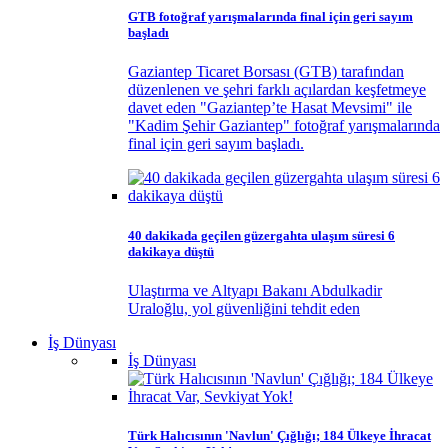
GTB fotoğraf yarışmalarında final için geri sayım
başladı
Gaziantep Ticaret Borsası (GTB) tarafından
düzenlenen ve şehri farklı açılardan keşfetmeye
davet eden "Gaziantep’te Hasat Mevsimi" ile
"Kadim Şehir Gaziantep" fotoğraf yarışmalarında
final için geri sayım başladı.
40 dakikada geçilen güzergahta ulaşım süresi 6
dakikaya düştü
Ulaştırma ve Altyapı Bakanı Abdulkadir
Uraloğlu, yol güvenliğini tehdit eden
İş Dünyası
İş Dünyası
Türk Halıcısının 'Navlun' Çığlığı; 184 Ülkeye İhracat