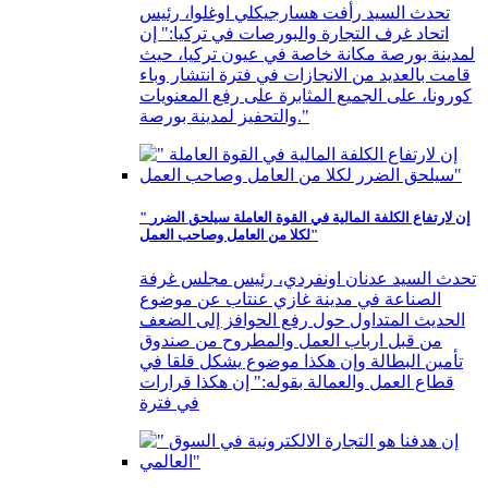
تحدث السيد رأفت هسارجيكلي اوغلوا، رئيس
اتحاد غرف التجارة والبورصات في تركيا:" إن
لمدينة بورصة مكانة خاصة في عيون تركيا، حيث
قامت بالعديد من الانجازات في فترة انتشار وباء
كورونا، على الجميع المثابرة على رفع المعنويات
والتحفيز لمدينة بورصة."
" إن لارتفاع الكلفة المالية في القوة العاملة سيلحق الضرر
لكلا من العامل وصاحب العمل"
تحدث السيد عدنان اونفردي، رئيس مجلس غرفة
الصناعة في مدينة غازي عنتاب عن موضوع
الحديث المتداول حول رفع الحوافز إلى الضعف
من قبل ارباب العمل والمطروح من صندوق
تأمين البطالة وإن هكذا موضوع يشكل قلقا في
قطاع العمل والعمالة بقوله:" إن هكذا قرارات
في فترة