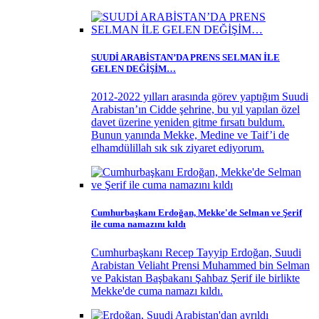
SUUDİ ARABİSTAN’DA PRENS SELMAN İLE
GELEN DEĞİŞİM…
2012-2022 yılları arasında görev yaptığım Suudi
Arabistan’ın Cidde şehrine, bu yıl yapılan özel
davet üzerine yeniden gitme fırsatı buldum.
Bunun yanında Mekke, Medine ve Taif’i de
elhamdülillah sık sık ziyaret ediyorum.
Cumhurbaşkanı Erdoğan, Mekke'de Selman ve Şerif
ile cuma namazını kıldı
Cumhurbaşkanı Recep Tayyip Erdoğan, Suudi
Arabistan Veliaht Prensi Muhammed bin Selman
ve Pakistan Başbakanı Şahbaz Şerif ile birlikte
Mekke'de cuma namazı kıldı.