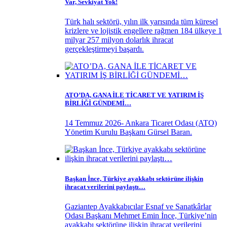
Var, Sevkiyat Yok!
Türk halı sektörü, yılın ilk yarısında tüm küresel
krizlere ve lojistik engellere rağmen 184 ülkeye 1
milyar 257 milyon dolarlık ihracat
gerçekleştirmeyi başardı.
ATO’DA, GANA İLE TİCARET VE YATIRIM İŞ
BİRLİĞİ GÜNDEMİ…
14 Temmuz 2026- Ankara Ticaret Odası (ATO)
Yönetim Kurulu Başkanı Gürsel Baran.
Başkan İnce, Türkiye ayakkabı sektörüne ilişkin
ihracat verilerini paylaştı…
Gaziantep Ayakkabıcılar Esnaf ve Sanatkârlar
Odası Başkanı Mehmet Emin İnce, Türkiye’nin
ayakkabı sektörüne ilişkin ihracat verilerini