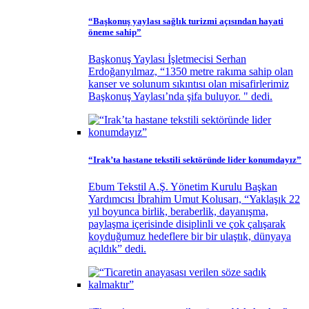
“Başkonuş yaylası sağlık turizmi açısından hayati
öneme sahip”
Başkonuş Yaylası İşletmecisi Serhan
Erdoğanyılmaz, “1350 metre rakıma sahip olan
kanser ve solunum sıkıntısı olan misafirlerimiz
Başkonuş Yaylası’nda şifa buluyor. " dedi.
“Irak’ta hastane tekstili sektöründe lider konumdayız”
Ebum Tekstil A.Ş. Yönetim Kurulu Başkan
Yardımcısı İbrahim Umut Kolusarı, “Yaklaşık 22
yıl boyunca birlik, beraberlik, dayanışma,
paylaşma içerisinde disiplinli ve çok çalışarak
koyduğumuz hedeflere bir bir ulaştık, dünyaya
açıldık” dedi.