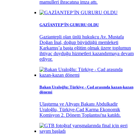
mamulleri ihracatına imza attı.
GAZİANTEP’İN GURURU OLDU
Gaziantepli olan ünlü hukukçu Av. Mustafa
Doğan İnal, doğup büyüdüğü memleketi
Karkamış’a başta eğitim olmak üzere toplumun
ihtiyaç duyduğu hizmetleri kazandırmaya devam
ediyor.
Bakan Uraloğlu: Türkiye - Çad arasında kazan-kazan
dönemi
Ulaştırma ve Altyapı Bakanı Abdulkadir
Uraloğlu, Türkiye-Çad Karma Ekonomik
Komisyon 2. Dönem Toplantısı'na katıldı.