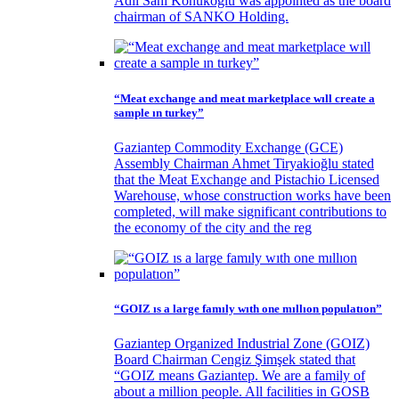
Adil Sani Konukoğlu was appointed as the board
chairman of SANKO Holding.
“Meat exchange and meat marketplace wıll create a
sample ın turkey”
Gaziantep Commodity Exchange (GCE)
Assembly Chairman Ahmet Tiryakioğlu stated
that the Meat Exchange and Pistachio Licensed
Warehouse, whose construction works have been
completed, will make significant contributions to
the economy of the city and the reg
“GOIZ ıs a large famıly wıth one mıllıon populatıon”
Gaziantep Organized Industrial Zone (GOIZ)
Board Chairman Cengiz Şimşek stated that
“GOIZ means Gaziantep. We are a family of
about a million people. All facilities in GOSB