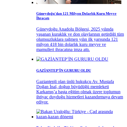
Güneydoğu'dan 121 Milyon Dolarlık Kuru Meyve
İhracatı
Güneydoğu Anadolu Bölgesi, 2025 yılında
yaşanan kuraklık ve don olaylarının getirdiği tüm
olumsuzluklara rağmen yılın ilk yarısında 121
milyon 418 bin dolarlık kuru meyve ve
mamulleri ihracatına imza attı.
GAZİANTEP’İN GURURU OLDU
Gaziantepli olan ünlü hukukçu Av. Mustafa
Doğan İnal, doğup büyüdüğü memleketi
Karkamış’a başta eğitim olmak üzere toplumun
ihtiyaç duyduğu hizmetleri kazandırmaya devam
ediyor.