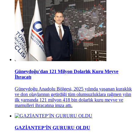
Güneydoğu'dan 121 Milyon Dolarlık Kuru Meyve
İhracatı
Güneydoğu Anadolu Bölgesi, 2025 yılında yaşanan kuraklık
ve don olaylarının getirdiği tüm olumsuzluklara rağmen yılın
ilk yarısında 121 milyon 418 bin dolarlık kuru meyve ve
mamulleri ihracatına imza attı.
GAZİANTEP’İN GURURU OLDU