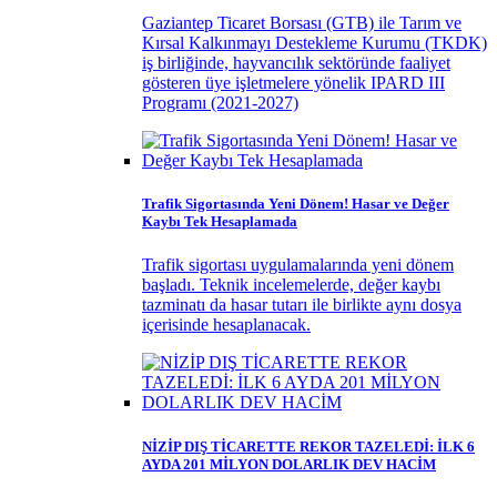
Gaziantep Ticaret Borsası (GTB) ile Tarım ve
Kırsal Kalkınmayı Destekleme Kurumu (TKDK)
iş birliğinde, hayvancılık sektöründe faaliyet
gösteren üye işletmelere yönelik IPARD III
Programı (2021-2027)
Trafik Sigortasında Yeni Dönem! Hasar ve Değer
Kaybı Tek Hesaplamada
Trafik sigortası uygulamalarında yeni dönem
başladı. Teknik incelemelerde, değer kaybı
tazminatı da hasar tutarı ile birlikte aynı dosya
içerisinde hesaplanacak.
NİZİP DIŞ TİCARETTE REKOR TAZELEDİ: İLK 6
AYDA 201 MİLYON DOLARLIK DEV HACİM