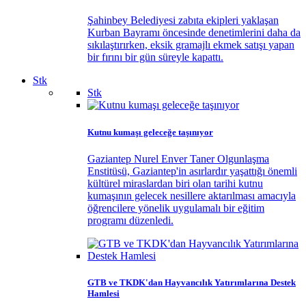
Şahinbey Belediyesi zabıta ekipleri yaklaşan
Kurban Bayramı öncesinde denetimlerini daha da
sıkılaştırırken, eksik gramajlı ekmek satışı yapan
bir fırını bir gün süreyle kapattı.
Stk
Stk
Kutnu kumaşı geleceğe taşınıyor
Gaziantep Nurel Enver Taner Olgunlaşma
Enstitüsü, Gaziantep'in asırlardır yaşattığı önemli
kültürel miraslardan biri olan tarihi kutnu
kumaşının gelecek nesillere aktarılması amacıyla
öğrencilere yönelik uygulamalı bir eğitim
programı düzenledi.
GTB ve TKDK'dan Hayvancılık Yatırımlarına Destek
Hamlesi