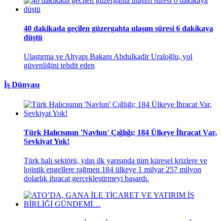
40 dakikada geçilen güzergahta ulaşım süresi 6 dakikaya
düştü
Ulaştırma ve Altyapı Bakanı Abdulkadir Uraloğlu, yol
güvenliğini tehdit eden
İş Dünyası
Türk Halıcısının 'Navlun' Çığlığı; 184 Ülkeye İhracat Var,
Sevkiyat Yok!
Türk halı sektörü, yılın ilk yarısında tüm küresel krizlere ve
lojistik engellere rağmen 184 ülkeye 1 milyar 257 milyon
dolarlık ihracat gerçekleştirmeyi başardı.