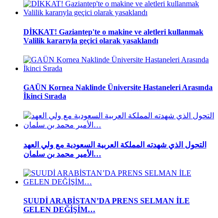
DİKKAT! Gaziantep'te o makine ve aletleri kullanmak
Valilik kararıyla geçici olarak yasaklandı
GAÜN Kornea Naklinde Üniversite Hastaneleri Arasında
İkinci Sırada
التحول الذي شهدته المملكة العربية السعودية مع ولي العهد
الأمير محمد بن سلمان…
SUUDİ ARABİSTAN’DA PRENS SELMAN İLE
GELEN DEĞİŞİM…