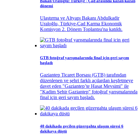
Bakan Uraloğlu: Türkiye - Çad arasında kazan-kazan
dönemi
Ulaştırma ve Altyapı Bakanı Abdulkadir
Uraloğlu, Türkiye-Çad Karma Ekonomik
Komisyon 2. Dönem Toplantısı'na katıldı.
GTB fotoğraf yarışmalarında final için geri sayım
başladı
Gaziantep Ticaret Borsası (GTB) tarafından
düzenlenen ve şehri farklı açılardan keşfetmeye
davet eden "Gaziantep’te Hasat Mevsimi" ile
"Kadim Şehir Gaziantep" fotoğraf yarışmalarında
final için geri sayım başladı.
40 dakikada geçilen güzergahta ulaşım süresi 6
dakikaya düştü