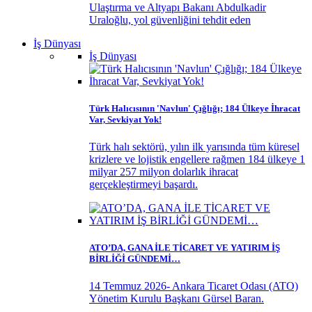
Ulaştırma ve Altyapı Bakanı Abdulkadir
Uraloğlu, yol güvenliğini tehdit eden
İş Dünyası
İş Dünyası
Türk Halıcısının 'Navlun' Çığlığı; 184 Ülkeye İhracat
Var, Sevkiyat Yok!
Türk halı sektörü, yılın ilk yarısında tüm küresel
krizlere ve lojistik engellere rağmen 184 ülkeye 1
milyar 257 milyon dolarlık ihracat
gerçekleştirmeyi başardı.
ATO’DA, GANA İLE TİCARET VE YATIRIM İŞ
BİRLİĞİ GÜNDEMİ…
14 Temmuz 2026- Ankara Ticaret Odası (ATO)
Yönetim Kurulu Başkanı Gürsel Baran.