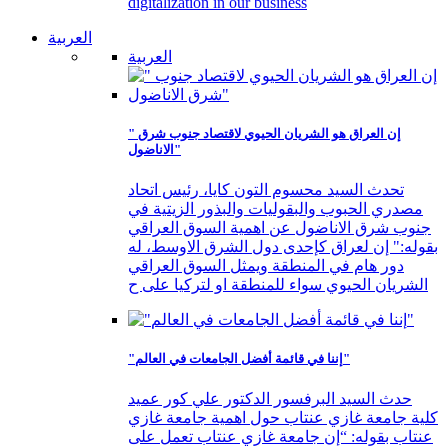
digitalization in our business
العربية
العربية
" إن العراق هو الشريان الحيوي لاقتصاد جنوب شرق
الاناضول"
تحدث السيد محسوم التون كايا، رئيس اتحاد
مصدري الحبوب والبقوليات والبذور الزيتية في
جنوب شرق الاناضول عن اهمية السوق العراقي
بقوله:" إن لعراق كإحدى دول الشرق الاوسط، له
دور هام في المنطقة ويمثل السوق العراقي
الشريان الحيوي سواء للمنطقة او لتركيا على ح
"إننا في قائمة أفضل الجامعات في العالم"
حدث السيد البرفسور الدكتور علي كور عميد
كلية جامعة غازي عنتاب حول اهمية جامعة غازي
عنتاب بقوله: “إن جامعة غازي عنتاب تعمل على