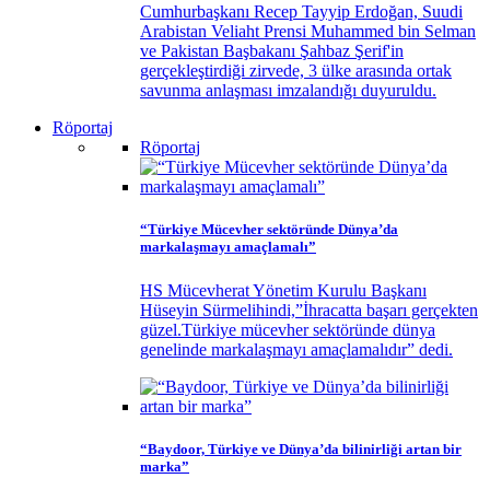
Cumhurbaşkanı Recep Tayyip Erdoğan, Suudi
Arabistan Veliaht Prensi Muhammed bin Selman
ve Pakistan Başbakanı Şahbaz Şerif'in
gerçekleştirdiği zirvede, 3 ülke arasında ortak
savunma anlaşması imzalandığı duyuruldu.
Röportaj
Röportaj
“Türkiye Mücevher sektöründe Dünya’da
markalaşmayı amaçlamalı”
HS Mücevherat Yönetim Kurulu Başkanı
Hüseyin Sürmelihindi,”İhracatta başarı gerçekten
güzel.Türkiye mücevher sektöründe dünya
genelinde markalaşmayı amaçlamalıdır” dedi.
“Baydoor, Türkiye ve Dünya’da bilinirliği artan bir
marka”