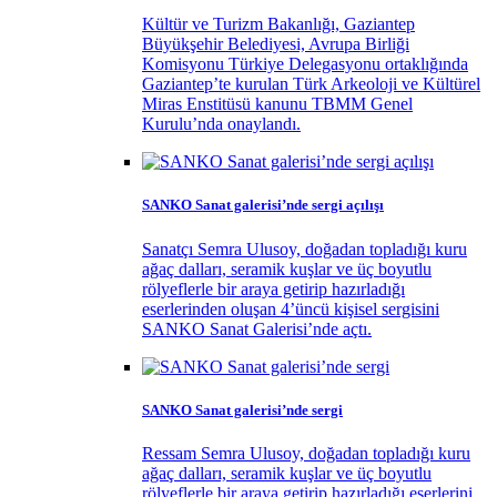
Kültür ve Turizm Bakanlığı, Gaziantep
Büyükşehir Belediyesi, Avrupa Birliği
Komisyonu Türkiye Delegasyonu ortaklığında
Gaziantep’te kurulan Türk Arkeoloji ve Kültürel
Miras Enstitüsü kanunu TBMM Genel
Kurulu’nda onaylandı.
SANKO Sanat galerisi’nde sergi açılışı
Sanatçı Semra Ulusoy, doğadan topladığı kuru
ağaç dalları, seramik kuşlar ve üç boyutlu
rölyeflerle bir araya getirip hazırladığı
eserlerinden oluşan 4’üncü kişisel sergisini
SANKO Sanat Galerisi’nde açtı.
SANKO Sanat galerisi’nde sergi
Ressam Semra Ulusoy, doğadan topladığı kuru
ağaç dalları, seramik kuşlar ve üç boyutlu
rölyeflerle bir araya getirip hazırladığı eserlerini