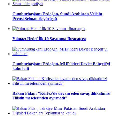
Cumhurbaşkanı Erdoğan, Suudi Arabistan Veliaht
Prensi Selman ile görüştü
Yılmaz: Hedef İlk 10 Savunma İhracatçısı
Cumhurbaşkanı Erdoğan, MHP lideri Devlet Bahçeli’yi
kabul etti
Bakan Fidan: "Körfez'de devam eden savaş dikkatimizi
Filistin meselesinden ayırmadı"