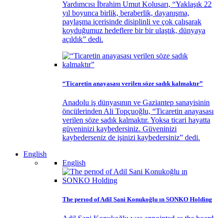
Yardımcısı İbrahim Umut Kolusarı, “Yaklaşık 22
yıl boyunca birlik, beraberlik, dayanışma,
paylaşma içerisinde disiplinli ve çok çalışarak
koyduğumuz hedeflere bir bir ulaştık, dünyaya
açıldık” dedi.
“Ticaretin anayasası verilen söze sadık kalmaktır”
Anadolu iş dünyasının ve Gaziantep sanayisinin
öncülerinden Ali Topçuoğlu, “Ticaretin anayasası
verilen söze sadık kalmaktır. Yoksa ticari hayatta
güveninizi kaybedersiniz. Güveninizi
kaybederseniz de işinizi kaybedersiniz” dedi.
English
English
The perıod of Adil Sani Konukoğlu ın SONKO Holding