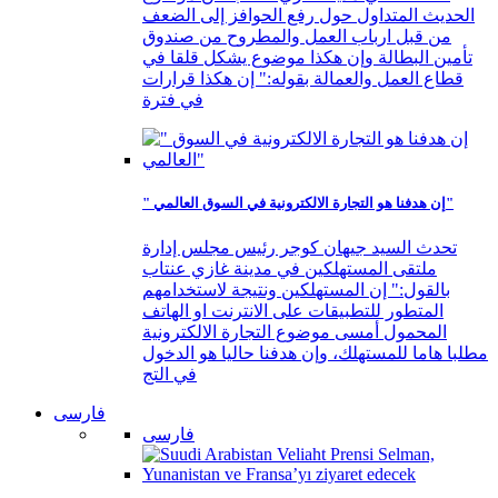
الحديث المتداول حول رفع الحوافز إلى الضعف
من قبل ارباب العمل والمطروح من صندوق
تأمين البطالة وإن هكذا موضوع يشكل قلقا في
قطاع العمل والعمالة بقوله:" إن هكذا قرارات
في فترة
" إن هدفنا هو التجارة الالكترونية في السوق العالمي"
تحدث السيد جيهان كوجر رئيس مجلس إدارة
ملتقى المستهلكين في مدينة غازي عنتاب
بالقول:" إن المستهلكين ونتيجة لاستخدامهم
المتطور للتطبيقات على الانترنت او الهاتف
المحمول أمسى موضوع التجارة الالكترونية
مطلبا هاما للمستهلك، وإن هدفنا حاليا هو الدخول
في التج
فارسی
فارسی