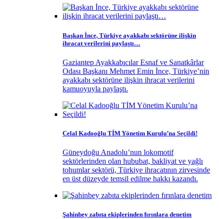
Başkan İnce, Türkiye ayakkabı sektörüne ilişkin
ihracat verilerini paylaştı…
Gaziantep Ayakkabıcılar Esnaf ve Sanatkârlar
Odası Başkanı Mehmet Emin İnce, Türkiye’nin
ayakkabı sektörüne ilişkin ihracat verilerini
kamuoyuyla paylaştı.
Celal Kadooğlu TİM Yönetim Kurulu’na Seçildi!
Güneydoğu Anadolu’nun lokomotif
sektörlerinden olan hububat, bakliyat ve yağlı
tohumlar sektörü, Türkiye ihracatının zirvesinde
en üst düzeyde temsil edilme hakkı kazandı.
Şahinbey zabıta ekiplerinden fırınlara denetim