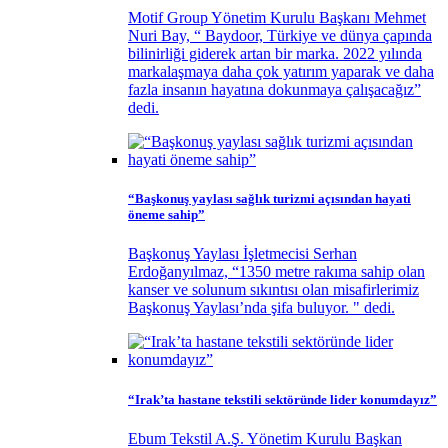
Motif Group Yönetim Kurulu Başkanı Mehmet
Nuri Bay, “ Baydoor, Türkiye ve dünya çapında
bilinirliği giderek artan bir marka. 2022 yılında
markalaşmaya daha çok yatırım yaparak ve daha
fazla insanın hayatına dokunmaya çalışacağız”
dedi.
“Başkonuş yaylası sağlık turizmi açısından hayati
öneme sahip”
Başkonuş Yaylası İşletmecisi Serhan
Erdoğanyılmaz, “1350 metre rakıma sahip olan
kanser ve solunum sıkıntısı olan misafirlerimiz
Başkonuş Yaylası’nda şifa buluyor. " dedi.
“Irak’ta hastane tekstili sektöründe lider konumdayız”
Ebum Tekstil A.Ş. Yönetim Kurulu Başkan