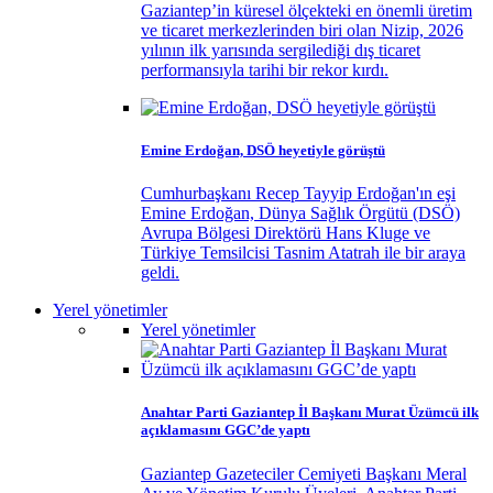
Gaziantep’in küresel ölçekteki en önemli üretim
ve ticaret merkezlerinden biri olan Nizip, 2026
yılının ilk yarısında sergilediği dış ticaret
performansıyla tarihi bir rekor kırdı.
Emine Erdoğan, DSÖ heyetiyle görüştü
Cumhurbaşkanı Recep Tayyip Erdoğan'ın eşi
Emine Erdoğan, Dünya Sağlık Örgütü (DSÖ)
Avrupa Bölgesi Direktörü Hans Kluge ve
Türkiye Temsilcisi Tasnim Atatrah ile bir araya
geldi.
Yerel yönetimler
Yerel yönetimler
Anahtar Parti Gaziantep İl Başkanı Murat Üzümcü ilk
açıklamasını GGC’de yaptı
Gaziantep Gazeteciler Cemiyeti Başkanı Meral