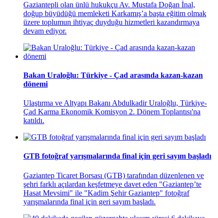
Gaziantepli olan ünlü hukukçu Av. Mustafa Doğan İnal,
doğup büyüdüğü memleketi Karkamış’a başta eğitim olmak
üzere toplumun ihtiyaç duyduğu hizmetleri kazandırmaya
devam ediyor.
Bakan Uraloğlu: Türkiye - Çad arasında kazan-kazan
dönemi
Ulaştırma ve Altyapı Bakanı Abdulkadir Uraloğlu, Türkiye-
Çad Karma Ekonomik Komisyon 2. Dönem Toplantısı'na
katıldı.
GTB fotoğraf yarışmalarında final için geri sayım başladı
Gaziantep Ticaret Borsası (GTB) tarafından düzenlenen ve
şehri farklı açılardan keşfetmeye davet eden "Gaziantep’te
Hasat Mevsimi" ile "Kadim Şehir Gaziantep" fotoğraf
yarışmalarında final için geri sayım başladı.