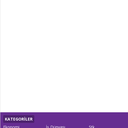
KATEGORİLER
Ekonomi
İş Dünyası
Stk