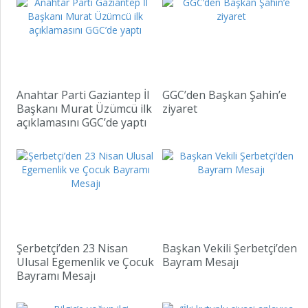
Anahtar Parti Gaziantep İl
GGC’den Başkan Şahin’e
“T
Başkanı Murat Üzümcü ilk
ziyaret
se
açıklamasını GGC’de yaptı
ma
am
Şerbetçi’den 23 Nisan
Başkan Vekili Şerbetçi’den
Ulusal Egemenlik ve Çocuk
Bayram Mesajı
Bayramı Mesajı