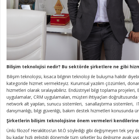
“Türkiye Mücevher
sektöründe Dünya’da
“B
markalaşmayı
Dü
Bilişim teknolojisi nedir? Bu sektörde şirketlere ne gibi hi
amaçlamalı”
bi
Bilişim teknolojisi, kısaca bilginin teknoloji ile buluşma halidir diyebi
kategoride hizmet vermekteyiz. Kurumsal yazılım çözümleri, dona
hizmetleri olarak sıralayabiliriz. Endüstriyel bilgi toplama projeleri
uygulamalar, CRM uygulamaları, müşteri ihtiyaçları doğrultusunda y
network alt yapıları, sunucu sistemleri, sanallaştırma sistemleri, I
danışmanlığı, bilgi güvenliği, bakım destek hizmetleri konusunda ü
Şirketlerin bilişim teknolojisine önem vermeleri kendilerine
Ünlü filozof Heraklitos’un M.Ö söylediği gibi değişmeyen tek şey de
bu kadar hızlı geliştiği dönemde tüm şirketler bu değişime ayak uy