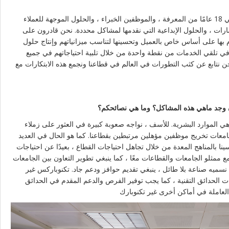
أهم ميزاتنا التي تميزنا عن منافسينا هي 18 عامًا من المعرفة ، والموظفين الخبراء ، والحلول الموجهة للعملاء
ارات ، والحلول الإبداعية التي نقدمها لمشاكل محددة. نحن قادرون على
ام بها على أساس خاص بالعميل وتحسينها لتناسب ميزانياتهم وإنتاج حلول
ة في تلقي الخدمات من نقطة واحدة من خلال تلبية احتياجاتهم في جميع
ن نتابع عن كثب التطورات في العالم في قطاعنا ونجمع هذه الابتكارات مع
وجد ماهي هذه المشاكل؟ وما هي نصائحكم؟
ي الموارد البشرية. للأسف ، نواجه صعوبة كبيرة في العثور على زملاء
جامعات تخريج موظفين مؤهلين مرتبطين بقطاعنا. كما هو الحال في العديد
نا بالمناهج المعدة من خلال تجاهل احتياجات القطاع ، بعيدًا عن احتياجات
 ممثلو الجامعات والقطاعات معًا ، كما ينبغي تطوير التعاون بين الجامعات
نسميه صناعة بلا طائل ، ينبغي تقديم حوافز ودعم جاد. تكنوباركس غير
ت الحدائق التقنية ، كما يجب توفير الفرص والدعم المقدم في الحدائق
العاملة في أماكن أخرى غير تكنوبارك