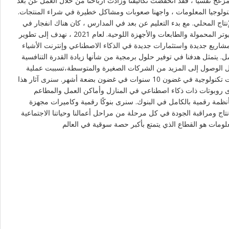
ن أن عام 2020 هو عام مزعج نفسيًا ، فقد انخفضت تكاليفنا وزادت أرباحنا من خلال العمل عن بُعد
اع تكنولوجيا المعلومات ، واجهنا صعوبات ومشاكل خطيرة في شراء المنتجات
نتاج المحلي. مع بدء التعليم عن بعد في المدارس ، كان هناك انفجار في
الطلب على الأجهزة مثل أجهزة الكمبيوتر المحمولة والطابعات والأجهزة اللوحية. لعام 2021 ، نهدف إلى تطوير
شاريع جديدة واستثمارات جديدة في الذكاء الاصطناعي وإنترنت الأشياء
كامل. يتمثل هدفنا في توفير حلول برمجية من شأنها زيادة القدرة التنافسية
ل الوصول إلى المزيد من الشركات الصغيرة والمتوسطة،تسببت عملية
الوباء في قيام البلدان بإحداث ابتكارات تكنولوجية في غضون 10 سنوات في غضون بضعة أشهر. سنرى آثار هذا
نرى روبوتات ذات ذكاء اصطناعي في المنازل وأماكن العمل والمطاعم
بأنظمة رقمية بالكامل في البنوك. سنرى بنوكًا رقمية وكاميرات مجهزة
نتاج ومراقبة الجودة في كل مرحلة من مراحل أعمالنا وحياتنا الاجتماعية
علومات هو القطاع الذي يتمتع بأكبر حصة سوقية في العالم