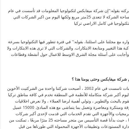
كته بقوله:"إن شركة ميفابكس لتكنولوجيا المعلومات قد تأسست في عام
2002 كأول شركتين شقيقتين وكان مساحة الشركة لا تتعدى 25متر مربع ولكنها اليوم من اكبر الشركات التي
ه مع مجلتنا على اسئلتنا، بقوله:" في فترة تتطور فيها التكنولوجيا بسرعة
 هذا التغيير ومتابعة الابتكارات. والشركات التي لا ترى هذه الابتكارات ولا
ء "وأجابت على أسئلة مجلة الشرق الاوسط للاعمال حول أنشطة وقطاعات
 شركة ميفابكس وحتى يومنا هذا ؟
إن شركة ميفابكس لتكنولوجيا المعلومات تاسست في عام 2002 ، أصبحت شركتنا واحدة من الشركتيت الأخوين
مترًا مربعًا منها اليوم أكبر شركة متكاملة للأنظمة في المنطقة تخدم في كافة مناطق تركيا
تقوم بالبحث والتطوير ، وتولي أهمية لرضا العملاء ، ولا نعرض اخلاقيات
العمل للخطر ، وتتبنى وجهة نظر موثوقة ومبتكرة ومعاصرة وتعمل بما يتماشى مع هذه المبادئ. 15000 عميل
برمجيات والأجهزة التي تقدم الخدمات التي قدمت لإحدى أكبر شركات
تكنولوجيا المعلومات في تركيا. شركتنا ، حيث بدأنا قصة التأسيس من متجر مساحته 25 مترًا مربعًا ، تمكنت من
وإدارة المستودعات وتطبيقات الأجهزة المحمولة التي طورناها من قبل