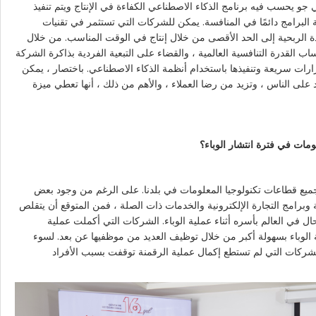
 جو يحسب فيه برنامج الذكاء الاصطناعي الكفاءة في الإنتاج ويتم تنفيذ
البرامج دائمًا في المنافسة. يمكن للشركات التي تستثمر في تقنيات
ة الربحية إلى الحد الأقصى من خلال إنتاج في الوقت المناسب. من خلال
تساب القدرة التنافسية العالمية ، والقضاء على التبعية الفردية بذاكرة الشركة
، ات سريعة وتنفيذها باستخدام أنظمة الذكاء الاصطناعي. باختصار ، يمكن
 على الناس ، وتزيد من رضا العملاء ، والأهم من ذلك ، أنها تعطي ميزة
ومات في فترة انتشار الوباء؟
لجميع قطاعات تكنولوجيا المعلومات في بلدنا. على الرغم من وجود بعض
 وبرامج التجارة الإلكترونية والخدمات ذات الصلة ، فمن المتوقع أن يتقلص
ل في العالم بأسره أثناء عملية الوباء. الشركات التي أكملت عملية
 الوباء بسهولة أكبر من خلال توظيف العديد من موظفيها عن بعد. لسوء
لشركات التي لم تستطع إكمال عملية الرقمنة توقفت بسبب الأفراد