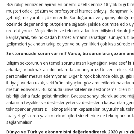
Bizi rakiplerimizden ayıran en önemli özelliklerimiz 18 yıllık bilgi b
müşteri odaklı çözüm ve profesyonel hizmet anlayışı, danışmanlık 
getirdiğimiz yaratıcı çözümlerdir. Sunduğumuz ve yapmış olduğum
özelinde değerlendirip bütçelerine sığacak şekilde optimize edip uy
üretebiliyoruz. Müşterilerimize tek noktadan tüm bilişim teknolojiler
karşılayarak, tek noktadan hizmet almanın rahatlığını sunuyoruz.
gelişmeleri yakından takip ediyor ve bu yenilikleri çok kısa sürede 
Sektörünüzde sorun var mı? Varsa, bu sorunlara çözüm öneri
Bilişim sektörünün en temel sorunu insan kaynağıdır. Maalesef ki Tür
arkadaşlar bulmakta ciddi anlamda zorlanıyoruz. Üniversiteler sektörüm
personeller mezun edemiyorlar. Diğer birçok bölümde olduğu gibi
ihtiyaçlarından uzak, sektörün ihtiyaçları göz ardı edilerek hazırla
mezun ediliyorlar. Bu konuda üniversiteler ile sektör temsilcileri bir
işbirliği daha fazla geliştirilmelidir. Bacasız sanayi olarak adlandırd
anlamda teşvikler ve destekler yetersiz desteklerin kapsamları geni
teknoparklar yetersiz. Teknoparkların kapasiteleri büyütülmeli, tek
faaliyet gösteren yazılım teknolojileri şirketlerine de teknoparklar
sağlanmalıdır.
Dünya ve Türkiye ekonomisini değerlendirerek 2020 yılı sizin