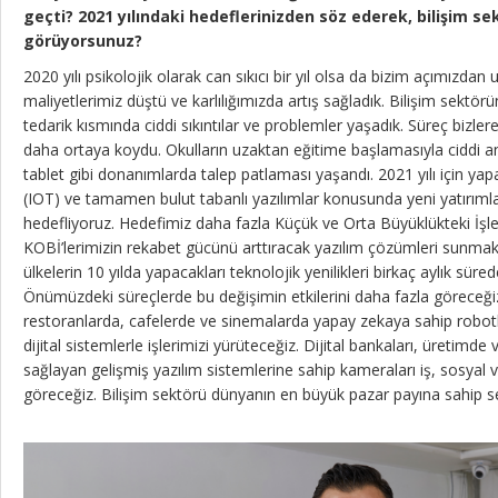
geçti? 2021 yılındaki hedeflerinizden söz ederek, bilişim se
görüyorsunuz?
2020 yılı psikolojik olarak can sıkıcı bir yıl olsa da bizim açımızdan
maliyetlerimiz düştü ve karlılığımızda artış sağladık. Bilişim sektö
tedarik kısmında ciddi sıkıntılar ve problemler yaşadık. Süreç bizler
daha ortaya koydu. Okulların uzaktan eğitime başlamasıyla ciddi 
tablet gibi donanımlarda talep patlaması yaşandı. 2021 yılı için yap
(IOT) ve tamamen bulut tabanlı yazılımlar konusunda yeni yatırımlar
hedefliyoruz. Hedefimiz daha fazla Küçük ve Orta Büyüklükteki İşl
KOBİ’lerimizin rekabet gücünü arttıracak yazılım çözümleri sunmak
ülkelerin 10 yılda yapacakları teknolojik yenilikleri birkaç aylık sü
Önümüzdeki süreçlerde bu değişimin etkilerini daha fazla göreceğiz.
restoranlarda, cafelerde ve sinemalarda yapay zekaya sahip robo
dijital sistemlerle işlerimizi yürüteceğiz. Dijital bankaları, üretimde ver
sağlayan gelişmiş yazılım sistemlerine sahip kameraları iş, sosyal 
göreceğiz. Bilişim sektörü dünyanın en büyük pazar payına sahip se