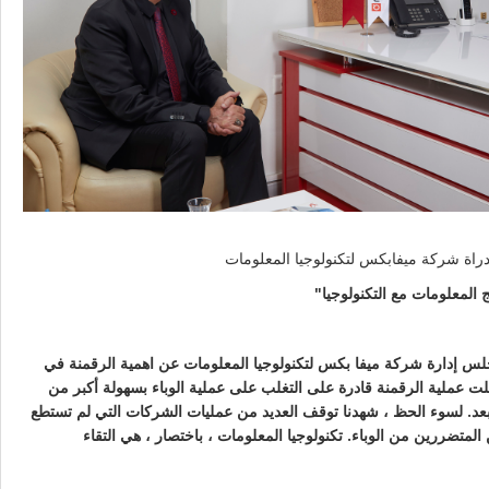
س إدارة شركة ميفا بكس لتكنولوجيا المعلومات عن اهمية الرقمنة في
ت عملية الرقمنة قادرة على التغلب على عملية الوباء بسهولة أكبر من
عد. لسوء الحظ ، شهدنا توقف العديد من عمليات الشركات التي لم تستطع
لمتضررين من الوباء. تكنولوجيا المعلومات ، باختصار ، هي التقاء