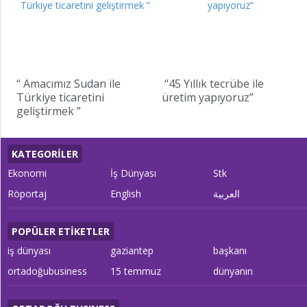
“ Amacımız Sudan ile
“45 Yıllık tecrübe ile
Türkiye ticaretini
üretim yapıyoruz”
geliştirmek ”
KATEGORİLER
Ekonomi
İş Dünyası
Stk
Röportaj
English
العربية
POPÜLER ETİKETLER
iş dünyası
gaziantep
başkanı
ortadoğubusiness
15 temmuz
dünyanın