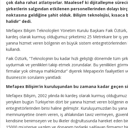
çok daha rahat atlatıyorlar. Maalesef ki dijitalleşme sür
şirketlerin salgından etkilenen personellerinden dolayı bi
noktasına geldiğine şahit olduk. Bilişim teknolojisi, kısaca 
halidir” dedi.
Mefapex Bilişim Teknolojileri Yönetim Kurulu Başkanı Faik Öztürk, 
kardeş olarak kurmuş olduğumuz şirketimiz 25 Metrekare bir iş yeri
yanına hizmet veren bölgenin en büyük sistem entegretörlerinden bir
kullandı.
Faik Öztürk, “Teknolojinin bu kadar hızlı geliştiği dönemde tüm şir
uydurmak ve yenilikleri takip etmek zorundalar. Bu yenilikleri g
firmalar yok olmaya mahkûmdur” diyerek Mepapex’in faaliyetleri ve 
Business’ın sorularını yanıtladı:
Mefapex Bilişim’in kuruluşundan bu zamana kadar geçen s
Mefapex Bilişim, 2002 yılında iki kardeş olarak kurmuş olduğumuz ş
yeriyken bugün Türkiye’nin dört bir yanına hizmet veren bölgenin 
entegretörlerinden birisi haline gelmiştir. Kuruluşumuzdan bu yana 
memnuniyetine önem veren, iş ahlakından taviz vermeyen, güvenilir
kendisine benimseyen ve bu ilkeler doğrultusunda hareket eden bir
15000 müşteriye yazılım ve donanım tedariki sağlayan firmamız bi