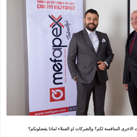
 الاخرى المنافسة لكم؟ والشركات او العملاء لماذا يفضلونكم؟