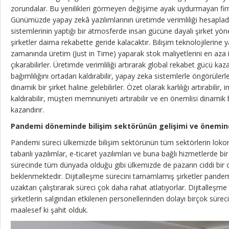
zorundalar. Bu yenilikleri görmeyen değişime ayak uydurmayan f
Günümüzde yapay zekâ yazılımlarının üretimde verimliliği hesapladığ
sistemlerinin yaptığı bir atmosferde insan gücüne dayalı şirket yö
şirketler daima rekabette geride kalacaktır. Bilişim teknolojilerine 
zamanında üretim (Just in Time) yaparak stok maliyetlerini en aza i
çıkarabilirler. Üretimde verimliliği artırarak global rekabet gücü kaza
bağımlılığını ortadan kaldırabilir, yapay zeka sistemlerle öngörülerl
dinamik bir şirket haline gelebilirler. Özet olarak karlılığı artırabilir,
kaldırabilir, müşteri memnuniyeti artırabilir ve en önemlisi dinamik b
kazandırır.
Pandemi döneminde bilişim sektörünün gelişimi ve önemin
Pandemi süreci ülkemizde bilişim sektörünün tüm sektörlerin lokomo
tabanlı yazılımlar, e-ticaret yazılımları ve buna bağlı hizmetlerde
sürecinde tüm dünyada olduğu gibi ülkemizde de pazarın ciddi bir
beklenmektedir. Dijitalleşme sürecini tamamlamış şirketler pandemi
uzaktan çalıştırarak süreci çok daha rahat atlatıyorlar. Dijitalle
şirketlerin salgından etkilenen personellerinden dolayı birçok sürec
maalesef ki şahit olduk.