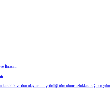
tı
uraklık ve don olaylarının getirdiği tüm olumsuzluklara rağmen yılın