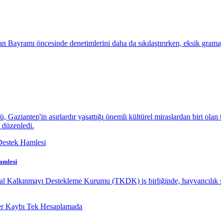
 Bayramı öncesinde denetimlerini daha da sıkılaştırırken, eksik gramajlı
aziantep'in asırlardır yaşattığı önemli kültürel miraslardan biri olan 
 düzenledi.
amlesi
sal Kalkınmayı Destekleme Kurumu (TKDK) iş birliğinde, hayvancılık s