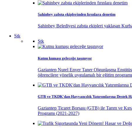
Şahinbey zabıta ekiplerinden fırınlara denetim
Şahinbey Belediyesi zabıta ekipleri yaklaşan Kurban
Stk
Stk
Kutnu kumaşı geleceğe taşınıyor
Gaziantep Nurel Enver Taner Olgunlaşma Enstitüsü, G
öğrencilere yönelik uygulamalı bir eğitim programı
GTB ve TKDK'dan Hayvancılık Yatırımlarına Destek H
Gaziantep Ticaret Borsası (GTB) ile Tarım ve Kır
Programı (2021-2027)