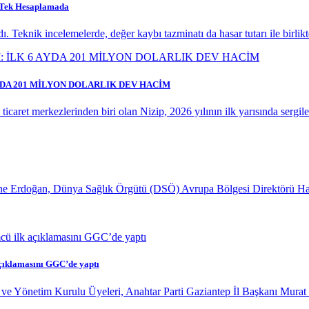
ı Tek Hesaplamada
. Teknik incelemelerde, değer kaybı tazminatı da hasar tutarı ile birlik
AYDA 201 MİLYON DOLARLIK DEV HACİM
caret merkezlerinden biri olan Nizip, 2026 yılının ilk yarısında sergiledi
 Erdoğan, Dünya Sağlık Örgütü (DSÖ) Avrupa Bölgesi Direktörü Hans K
çıklamasını GGC’de yaptı
ve Yönetim Kurulu Üyeleri, Anahtar Parti Gaziantep İl Başkanı Murat