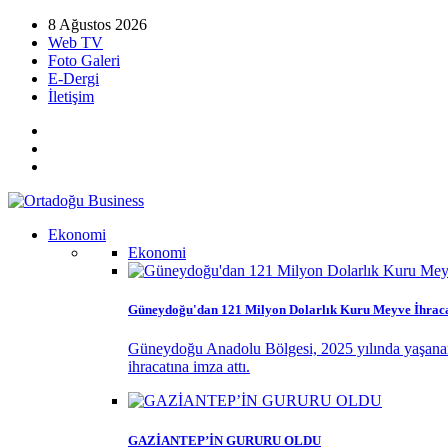
8 Ağustos 2026
Web TV
Foto Galeri
E-Dergi
İletişim
Ekonomi
Ekonomi
Güneydoğu'dan 121 Milyon Dolarlık Kuru Meyve İhraca
Güneydoğu Anadolu Bölgesi, 2025 yılında yaşanan k
ihracatına imza attı.
GAZİANTEP’İN GURURU OLDU