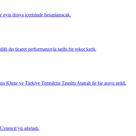
te aynı dosya içerisinde hesaplanacak.
ği dış ticaret performansıyla tarihi bir rekor kırdı.
luge ve Türkiye Temsilcisi Tasnim Atatrah ile bir araya geldi.
 Üzümcü’yü ağırladı.