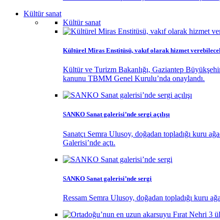
Kültür sanat
Kültür sanat
Kültürel Miras Enstitüsü, vakıf olarak hizmet verebilece
Kültür ve Turizm Bakanlığı, Gaziantep Büyükşehir
kanunu TBMM Genel Kurulu’nda onaylandı.
SANKO Sanat galerisi’nde sergi açılışı
Sanatçı Semra Ulusoy, doğadan topladığı kuru ağaç 
Galerisi’nde açtı.
SANKO Sanat galerisi’nde sergi
Ressam Semra Ulusoy, doğadan topladığı kuru ağaç d