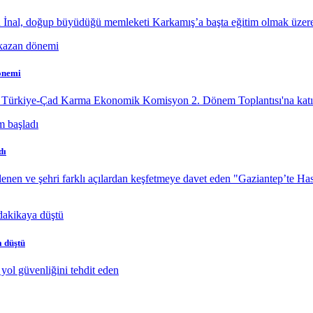
 İnal, doğup büyüdüğü memleketi Karkamış’a başta eğitim olmak üzere
önemi
, Türkiye-Çad Karma Ekonomik Komisyon 2. Dönem Toplantısı'na katıl
dı
enen ve şehri farklı açılardan keşfetmeye davet eden "Gaziantep’te Ha
a düştü
yol güvenliğini tehdit eden