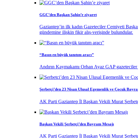
GGC’den Başkan Şahin’e ziyaret
Gaziantep’in ilk kadın Gazeteciler Cemiyeti Başk
gündemine ilişkin fikir alış-verişinde bulundular.
“Basın en büyük tanıtım aracı”
Andırın Kaymakamı Orhan Ayaz GAP gazeteciler birl
Şerbetçi’den 23 Nisan Ulusal Egemenlik ve Çocuk Bayr
AK Parti Gaziantep İl Başkan Vekili Murat Şerbet
Başkan Vekili Şerbetçi’den Bayram Mesajı
AK Parti Gaziantep İl Başkan Vekili Murat Şerbet