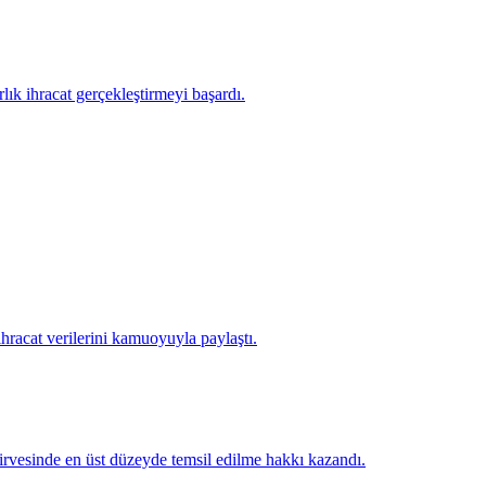
lık ihracat gerçekleştirmeyi başardı.
racat verilerini kamuoyuyla paylaştı.
irvesinde en üst düzeyde temsil edilme hakkı kazandı.