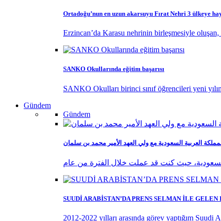
Ortadoğu’nun en uzun akarsuyu Fırat Nehri 3 ülkeye ha
Erzincan’da Karasu nehrinin birleşmesiyle oluşan, 
SANKO Okullarında eğitim başarısı
SANKO Okulları birinci sınıf öğrencileri yeni yılı
Gündem
Gündem
ة السعودية، حيث كنت قد عملت خلال الفترة من عام
SUUDİ ARABİSTAN’DA PRENS SELMAN İLE GELEN
2012-2022 yılları arasında görev yaptığım Suudi A