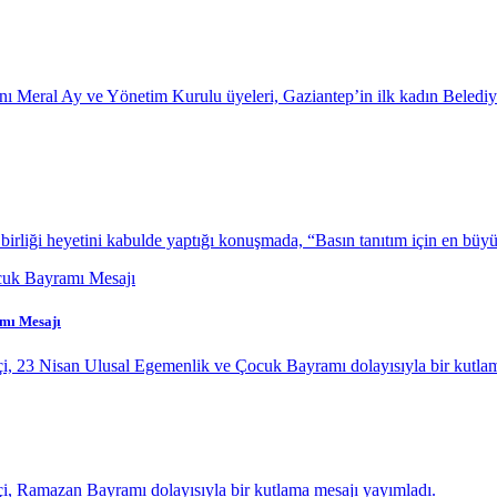
anı Meral Ay ve Yönetim Kurulu üyeleri, Gaziantep’in ilk kadın Beled
iği heyetini kabulde yaptığı konuşmada, “Basın tanıtım için en büyük
amı Mesajı
çi, 23 Nisan Ulusal Egemenlik ve Çocuk Bayramı dolayısıyla bir kutla
çi, Ramazan Bayramı dolayısıyla bir kutlama mesajı yayımladı.