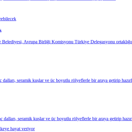
k
 Belediyesi, Avrupa Birliği Komisyonu Türkiye Delegasyonu ortaklığın
dalları, seramik kuşlar ve üç boyutlu rölyeflerle bir araya getirip haz
alları, seramik kuşlar ve üç boyutlu rölyeflerle bir araya getirip haz