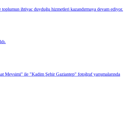
 toplumun ihtiyaç duyduğu hizmetleri kazandırmaya devam ediyor.
dı.
sat Mevsimi" ile "Kadim Şehir Gaziantep" fotoğraf yarışmalarında