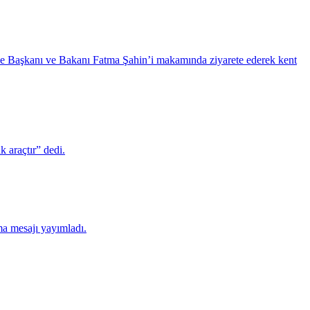
iye Başkanı ve Bakanı Fatma Şahin’i makamında ziyarete ederek kent
 araçtır” dedi.
ma mesajı yayımladı.