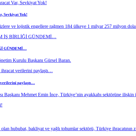
r, Sevkiyat Yok!
rizlere ve lojistik engellere rağmen 184 ülkeye 1 milyar 257 milyon dolar
İĞİ GÜNDEMİ…
netim Kurulu Başkanı Gürsel Baran.
 verilerini paylaştı…
ı Başkanı Mehmet Emin İnce, Türkiye’nin ayakkabı sektörüne ilişkin ih
an hububat, bakliyat ve yağlı tohumlar sektörü, Türkiye ihracatının z