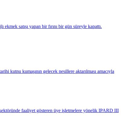
 ekmek satışı yapan bir fırını bir gün süreyle kapattı.
tarihi kutnu kumaşının gelecek nesillere aktarılması amacıyla
ektöründe faaliyet gösteren üye işletmelere yönelik IPARD III