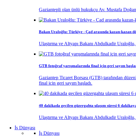
Gaziantepli olan ünlü hukukçu Av. Mustafa Doğan
Bakan Uraloğlu: Türkiye - Çad arasında kazan-kazan d
Ulaştırma ve Altyapı Bakanı Abdulkadir Uraloğlu
GTB fotoğraf yarışmalarında final için geri sayım başla
Gaziantep Ticaret Borsası (GTB) tarafından düzenl
final için geri sayım başladı.
40 dakikada geçilen güzergahta ulaşım süresi 6 dakikay
Ulaştırma ve Altyapı Bakanı Abdulkadir Uraloğlu, 
İş Dünyası
İş Dünyası