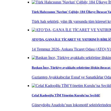
Türk Halıcısının 'Navlun' Çığlığı; 184 Ülkeye İhracat Va
Türk halı sektörü, yılın ilk yarısında tüm küresel k
ATO’DA, GANA İLE TİCARET VE YATIRIM İŞ BİRL
14 Temmuz 2026- Ankara Ticaret Odası (ATO) Yö
Başkan İnce, Türkiye ayakkabı sektörüne ilişkin ihracat
Gaziantep Ayakkabıcılar Esnaf ve Sanatkârlar Odas
Celal Kadooğlu TİM Yönetim Kurulu’na Seçildi!
Güneydoğu Anadolu’nun lokomotif sektörlerinden ol