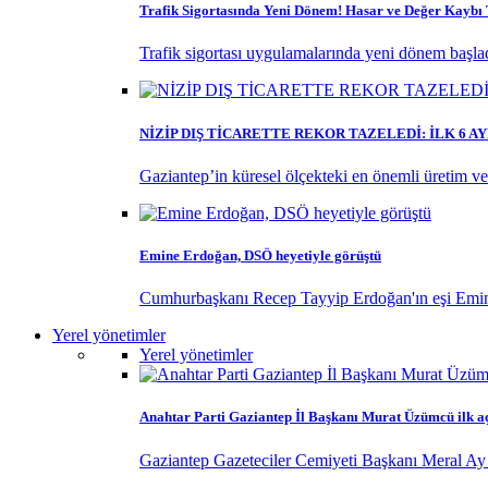
Trafik Sigortasında Yeni Dönem! Hasar ve Değer Kayb
Trafik sigortası uygulamalarında yeni dönem başladı
NİZİP DIŞ TİCARETTE REKOR TAZELEDİ: İLK 6 
Gaziantep’in küresel ölçekteki en önemli üretim ve ti
Emine Erdoğan, DSÖ heyetiyle görüştü
Cumhurbaşkanı Recep Tayyip Erdoğan'ın eşi Emine
Yerel yönetimler
Yerel yönetimler
Anahtar Parti Gaziantep İl Başkanı Murat Üzümcü ilk a
Gaziantep Gazeteciler Cemiyeti Başkanı Meral Ay 