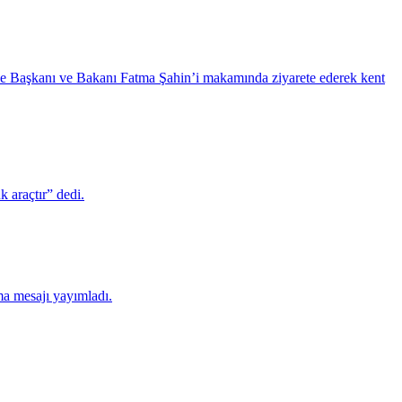
iye Başkanı ve Bakanı Fatma Şahin’i makamında ziyarete ederek kent
 araçtır” dedi.
ma mesajı yayımladı.