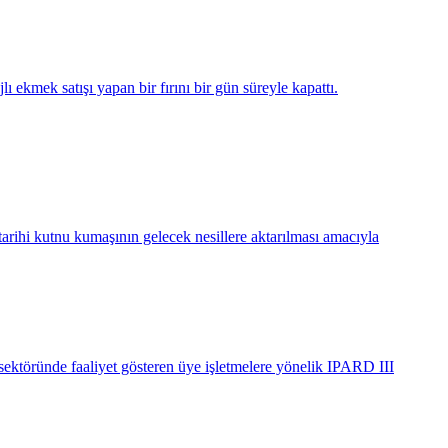
 ekmek satışı yapan bir fırını bir gün süreyle kapattı.
tarihi kutnu kumaşının gelecek nesillere aktarılması amacıyla
ektöründe faaliyet gösteren üye işletmelere yönelik IPARD III