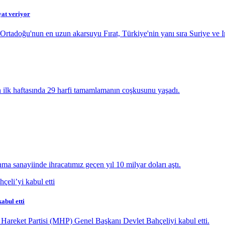
yat veriyor
Ortadoğu'nun en uzun akarsuyu Fırat, Türkiye'nin yanı sıra Suriye ve Ir
n ilk haftasında 29 harfi tamamlamanın coşkusunu yaşadı.
 sanayiinde ihracatımız geçen yıl 10 milyar doları aştı.
abul etti
areket Partisi (MHP) Genel Başkanı Devlet Bahçeliyi kabul etti.