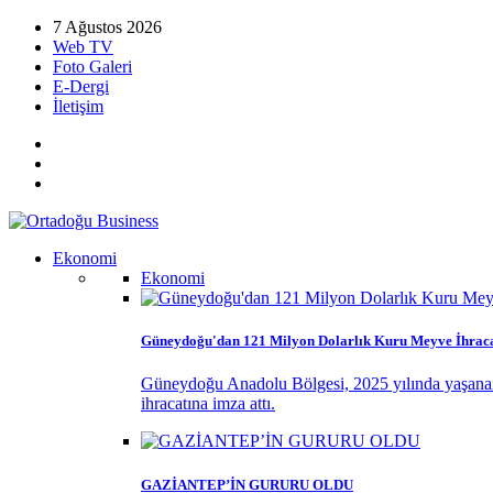
7 Ağustos 2026
Web TV
Foto Galeri
E-Dergi
İletişim
Ekonomi
Ekonomi
Güneydoğu'dan 121 Milyon Dolarlık Kuru Meyve İhraca
Güneydoğu Anadolu Bölgesi, 2025 yılında yaşanan k
ihracatına imza attı.
GAZİANTEP’İN GURURU OLDU