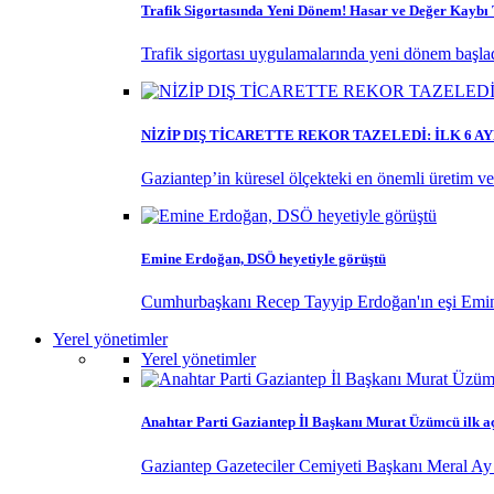
Trafik Sigortasında Yeni Dönem! Hasar ve Değer Kayb
Trafik sigortası uygulamalarında yeni dönem başladı
NİZİP DIŞ TİCARETTE REKOR TAZELEDİ: İLK 6 
Gaziantep’in küresel ölçekteki en önemli üretim ve ti
Emine Erdoğan, DSÖ heyetiyle görüştü
Cumhurbaşkanı Recep Tayyip Erdoğan'ın eşi Emine
Yerel yönetimler
Yerel yönetimler
Anahtar Parti Gaziantep İl Başkanı Murat Üzümcü ilk a
Gaziantep Gazeteciler Cemiyeti Başkanı Meral Ay 