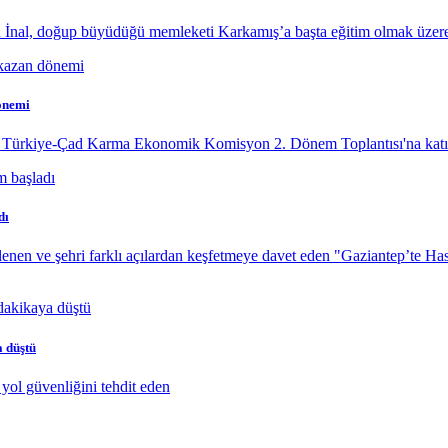
 İnal, doğup büyüdüğü memleketi Karkamış’a başta eğitim olmak üzere
önemi
, Türkiye-Çad Karma Ekonomik Komisyon 2. Dönem Toplantısı'na katıl
dı
enen ve şehri farklı açılardan keşfetmeye davet eden "Gaziantep’te Ha
a düştü
yol güvenliğini tehdit eden