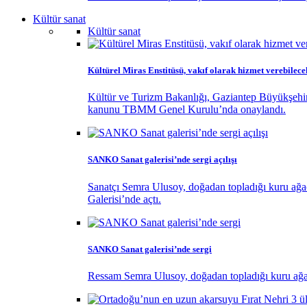
Kültür sanat
Kültür sanat
Kültürel Miras Enstitüsü, vakıf olarak hizmet verebilece
Kültür ve Turizm Bakanlığı, Gaziantep Büyükşehir
kanunu TBMM Genel Kurulu’nda onaylandı.
SANKO Sanat galerisi’nde sergi açılışı
Sanatçı Semra Ulusoy, doğadan topladığı kuru ağaç 
Galerisi’nde açtı.
SANKO Sanat galerisi’nde sergi
Ressam Semra Ulusoy, doğadan topladığı kuru ağaç d