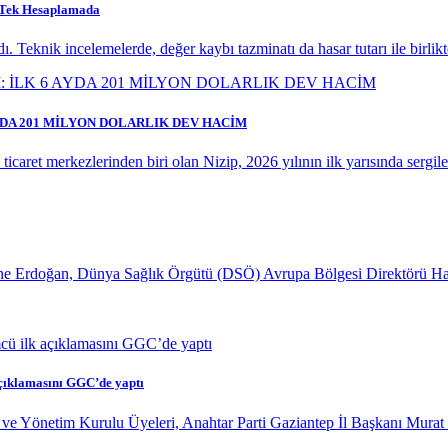
ı Tek Hesaplamada
. Teknik incelemelerde, değer kaybı tazminatı da hasar tutarı ile birlik
AYDA 201 MİLYON DOLARLIK DEV HACİM
caret merkezlerinden biri olan Nizip, 2026 yılının ilk yarısında sergiledi
 Erdoğan, Dünya Sağlık Örgütü (DSÖ) Avrupa Bölgesi Direktörü Hans K
çıklamasını GGC’de yaptı
ve Yönetim Kurulu Üyeleri, Anahtar Parti Gaziantep İl Başkanı Murat