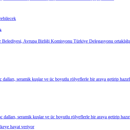
k
 Belediyesi, Avrupa Birliği Komisyonu Türkiye Delegasyonu ortaklığın
dalları, seramik kuşlar ve üç boyutlu rölyeflerle bir araya getirip haz
alları, seramik kuşlar ve üç boyutlu rölyeflerle bir araya getirip haz