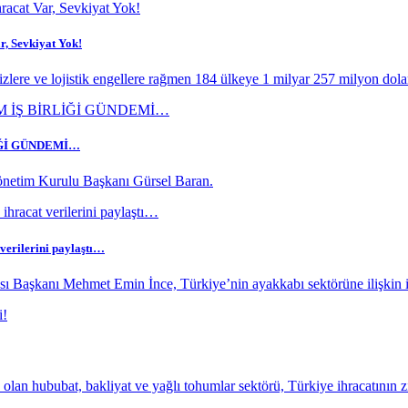
r, Sevkiyat Yok!
rizlere ve lojistik engellere rağmen 184 ülkeye 1 milyar 257 milyon dolar
İĞİ GÜNDEMİ…
netim Kurulu Başkanı Gürsel Baran.
 verilerini paylaştı…
ı Başkanı Mehmet Emin İnce, Türkiye’nin ayakkabı sektörüne ilişkin ih
an hububat, bakliyat ve yağlı tohumlar sektörü, Türkiye ihracatının z