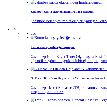
Şahinbey zabıta ekiplerinden fırınlara denetim
Şahinbey Belediyesi zabıta ekipleri yaklaşan Kurban
Stk
Stk
Kutnu kumaşı geleceğe taşınıyor
Gaziantep Nurel Enver Taner Olgunlaşma Enstitüsü, G
öğrencilere yönelik uygulamalı bir eğitim programı
GTB ve TKDK'dan Hayvancılık Yatırımlarına Destek H
Gaziantep Ticaret Borsası (GTB) ile Tarım ve Kır
Programı (2021-2027)