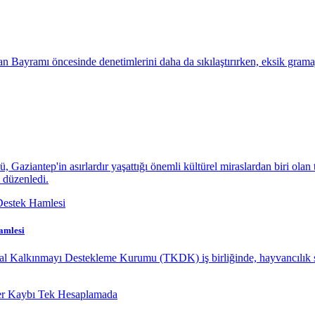
 Bayramı öncesinde denetimlerini daha da sıkılaştırırken, eksik gramajlı
aziantep'in asırlardır yaşattığı önemli kültürel miraslardan biri olan 
 düzenledi.
amlesi
sal Kalkınmayı Destekleme Kurumu (TKDK) iş birliğinde, hayvancılık s