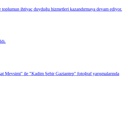
 toplumun ihtiyaç duyduğu hizmetleri kazandırmaya devam ediyor.
dı.
sat Mevsimi" ile "Kadim Şehir Gaziantep" fotoğraf yarışmalarında