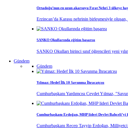
Ortadoğu’nun en uzun akarsuyu Fırat Nehri 3 ülkeye ha
Erzincan’da Karasu nehrinin birleşmesiyle oluşan, 
SANKO Okullarında eğitim başarısı
SANKO Okulları birinci sınıf öğrencileri yeni yılı
Gündem
Gündem
Yılmaz: Hedef İlk 10 Savunma İhracatçısı
Cumhurbaşkanı Yardımcısı Cevdet Yılmaz, "Savunma
Cumhurbaşkanı Erdoğan, MHP lideri Devlet Bahçeli’yi k
Cumhurbaşkanı Recep Tayyip Erdoğan, Milliyetçi H