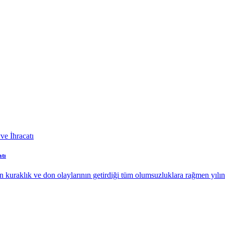
tı
uraklık ve don olaylarının getirdiği tüm olumsuzluklara rağmen yılın