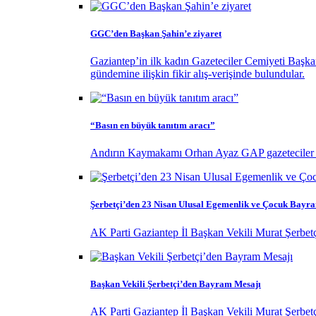
GGC’den Başkan Şahin’e ziyaret
Gaziantep’in ilk kadın Gazeteciler Cemiyeti Başk
gündemine ilişkin fikir alış-verişinde bulundular.
“Basın en büyük tanıtım aracı”
Andırın Kaymakamı Orhan Ayaz GAP gazeteciler birl
Şerbetçi’den 23 Nisan Ulusal Egemenlik ve Çocuk Bayr
AK Parti Gaziantep İl Başkan Vekili Murat Şerbet
Başkan Vekili Şerbetçi’den Bayram Mesajı
AK Parti Gaziantep İl Başkan Vekili Murat Şerbet