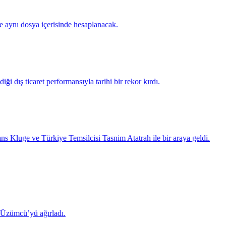
te aynı dosya içerisinde hesaplanacak.
ği dış ticaret performansıyla tarihi bir rekor kırdı.
luge ve Türkiye Temsilcisi Tasnim Atatrah ile bir araya geldi.
 Üzümcü’yü ağırladı.