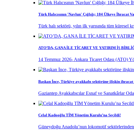
Türk Halıcısının 'Navlun' Çığlığı; 184 Ülkeye İhracat Va
Türk halı sektörü, yılın ilk yarısında tüm küresel k
ATO’DA, GANA İLE TİCARET VE YATIRIM İŞ BİRL
14 Temmuz 2026- Ankara Ticaret Odası (ATO) Yö
Başkan İnce, Türkiye ayakkabı sektörüne ilişkin ihracat
Gaziantep Ayakkabıcılar Esnaf ve Sanatkârlar Odas
Celal Kadooğlu TİM Yönetim Kurulu’na Seçildi!
Güneydoğu Anadolu’nun lokomotif sektörlerinden ol