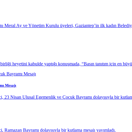
anı Meral Ay ve Yönetim Kurulu üyeleri, Gaziantep’in ilk kadın Beled
iği heyetini kabulde yaptığı konuşmada, “Basın tanıtım için en büyük
amı Mesajı
çi, 23 Nisan Ulusal Egemenlik ve Çocuk Bayramı dolayısıyla bir kutla
çi, Ramazan Bayramı dolayısıyla bir kutlama mesajı yayımladı.