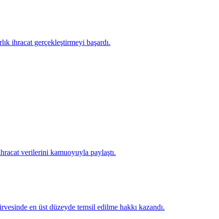
lık ihracat gerçekleştirmeyi başardı.
racat verilerini kamuoyuyla paylaştı.
irvesinde en üst düzeyde temsil edilme hakkı kazandı.