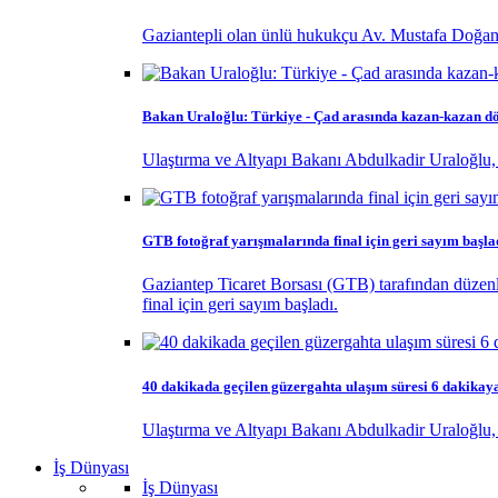
Gaziantepli olan ünlü hukukçu Av. Mustafa Doğan
Bakan Uraloğlu: Türkiye - Çad arasında kazan-kazan d
Ulaştırma ve Altyapı Bakanı Abdulkadir Uraloğlu
GTB fotoğraf yarışmalarında final için geri sayım başla
Gaziantep Ticaret Borsası (GTB) tarafından düzenl
final için geri sayım başladı.
40 dakikada geçilen güzergahta ulaşım süresi 6 dakikay
Ulaştırma ve Altyapı Bakanı Abdulkadir Uraloğlu, 
İş Dünyası
İş Dünyası