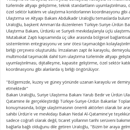
türlerinde altyapı geliştirme, teknik standartların uyumlaştırılması, 
özel sektör katılımı ve ulaştırma koridorlarının koordinasyonu gibi a
Ulaştırma ve Altyapı Bakanı Abdulkadir Uraloğlu temaslarda bulun
Uraloğlu, başkent Amman'da düzenlenen Türkiye-Suriye-Ürdün Bakan
Ulaştırma Bakanı, Ürdünlü ve Suriyeli mevkidaşlarıyla üçlü ulaştırma
Mutabakat Zaptı kapsamında üç ülke arasında bölgesel bağlantısallı
sistemlerinin entegrasyonu ve sınır ötesi taşımacılığın kolaylaştırıl
birliği çerçevesi oluşturuldu. İmzalanan zapt ile karayolu, demiryol
multimodal taşımacılık dahil tüm ulaştırma türlerinde altyapı gelişti
uyumlaştırılması, dijitalleşme, kapasite geliştirme, özel sektör katıl
koordinasyonu gibi alanlarda iş birliği öngörülüyor.
"Bölgemizde, kuzey ve güney yönünde uzanan karayolu ve demiryo
etmektedir"
Bakan Uraloğlu, Suriye Ulaştırma Bakanı Yarub Bedir ve Ürdün Ula
Qatamine ile gerçekleştirdiği Türkiye-Suriye-Ürdün Bakanlar Topla
konuşmasında, bölge ulaştırmasının önemli aktörleri olarak bir araya
sahibi Ürdün'e ve mevkidaşı Bakan Nedal Al-Qatamine'ye teşekkür e
sadece coğrafi olarak değil, ticaret yollarının tarihi serüveni bakı
bağlarla bağlı olduğunu dile getiren Uraloğlu, "Bizim bir araya gel