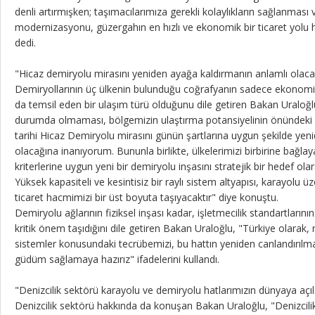
denli artırmışken; taşımacılarımıza gerekli kolaylıkların sağlanması v
modernizasyonu, güzergahın en hızlı ve ekonomik bir ticaret yolu h
dedi.
"Hicaz demiryolu mirasını yeniden ayağa kaldırmanın anlamlı olac
Demiryollarının üç ülkenin bulunduğu coğrafyanın sadece ekonomik de
da temsil eden bir ulaşım türü olduğunu dile getiren Bakan Uraloğl
durumda olmaması, bölgemizin ulaştırma potansiyelinin önündeki bü
tarihi Hicaz Demiryolu mirasını günün şartlarına uygun şekilde yen
olacağına inanıyorum. Bununla birlikte, ülkelerimizi birbirine bağl
kriterlerine uygun yeni bir demiryolu inşasını stratejik bir hedef o
Yüksek kapasiteli ve kesintisiz bir raylı sistem altyapısı, karayolu ü
ticaret hacmimizi bir üst boyuta taşıyacaktır" diye konuştu.
Demiryolu ağlarının fiziksel inşası kadar, işletmecilik standartların
kritik önem taşıdığını dile getiren Bakan Uraloğlu, "Türkiye olarak,
sistemler konusundaki tecrübemizi, bu hattın yeniden canlandırılma
güdüm sağlamaya hazırız" ifadelerini kullandı.
"Denizcilik sektörü karayolu ve demiryolu hatlarımızın dünyaya açıla
Denizcilik sektörü hakkında da konuşan Bakan Uraloğlu, "Denizcili