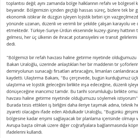
toplantısı değil; aynı zamanda bölge halklarının refahı ve bölgesel k
beyanıdır. Bölgemizin içinden geçtiği hassas süreç, bizlere tek bir g
ekonomik istikrar ile düzgün işleyen lojistik birbiri için vazgeçilm
yönünde uzanan, düzenli ve verimli bir şekilde çalışan karayolu ve
etmektedir. Türkiye-Suriye-Ürdün ekseninde kuzey-güney hattının t
gelmesi, her üç ülkenin de ihracat potansiyelini ve transit gelirlerin
dedi.
"Bölgemizi bir refah havzası haline getirme niyetinde olduğumuzu
Bakan Uraloğlu, üzerinde anlaştıkları her bir maddenin tır şoförleri
demiryolunun sunacağı fırsatları artıracağını, limanları canlandıraca
kaydetti. Ulaştırma Bakanı, "Bu çerçevede, bugün kurduğumuz üç
ulaştırma ve lojistik geleceğini birlikte inşa edeceğine, düzenli işl
dönüşeceğine inancımız tamdır. Bu tarihi sorumluluğu birlikte omu
havzası haline getirme niyetinde olduğumuzu söylemek istiyorum"
Burada tesis ettikleri iş birliğini daha ileriye taşımak adına, teknik
ziyareti olacağını ifade eden Abdulkadir Uraloğlu, "Bugünkü girişim
bölgesine kadar erişimi sağlayacak bir planlama içerisinde olmayı
Avrupa başta olmak üzere diğer coğrafyalara bağlanmasında köpr
ifadelerini kullandı.