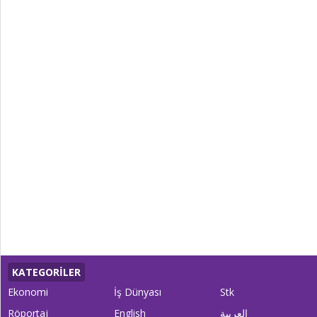
KATEGORİLER
Ekonomi
İş Dünyası
Stk
Röportaj
English
العربية