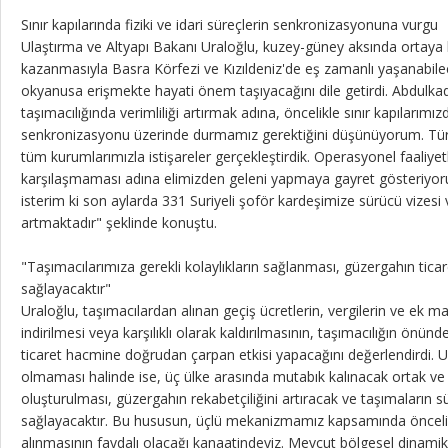
Sınır kapılarında fiziki ve idari süreçlerin senkronizasyonuna vurgu
Ulaştırma ve Altyapı Bakanı Uraloğlu, kuzey-güney aksında ortaya k
kazanmasıyla Basra Körfezi ve Kızıldeniz'de eş zamanlı yaşanabilec
okyanusa erişmekte hayati önem taşıyacağını dile getirdi. Abdulkad
taşımacılığında verimliliği artırmak adına, öncelikle sınır kapılarımızda
senkronizasyonu üzerinde durmamız gerektiğini düşünüyorum. Türkiy
tüm kurumlarımızla istişareler gerçekleştirdik. Operasyonel faaliyet
karşılaşmaması adına elimizden geleni yapmaya gayret gösteriyo
isterim ki son aylarda 331 Suriyeli şoför kardeşimize sürücü vizesi 
artmaktadır" şeklinde konuştu.
"Taşımacılarımıza gerekli kolaylıkların sağlanması, güzergahın ticar
sağlayacaktır"
Uraloğlu, taşımacılardan alınan geçiş ücretlerin, vergilerin ve ek ma
indirilmesi veya karşılıklı olarak kaldırılmasının, taşımacılığın önünd
ticaret hacmine doğrudan çarpan etkisi yapacağını değerlendirdi
olmaması halinde ise, üç ülke arasında mutabık kalınacak ortak ve ön
oluşturulması, güzergahın rekabetçiliğini artıracak ve taşımaların sür
sağlayacaktır. Bu hususun, üçlü mekanizmamız kapsamında öncelikli
alınmasının faydalı olacağı kanaatindeyiz. Mevcut bölgesel dinamik