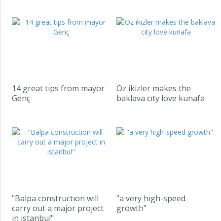
14 great tıps from mayor
Öz ikizler makes the
Genç
baklava cıty love kunafa
"Balpa constructıon wıll
"a very hıgh-speed
carry out a major project
growth"
ın ıstanbul"