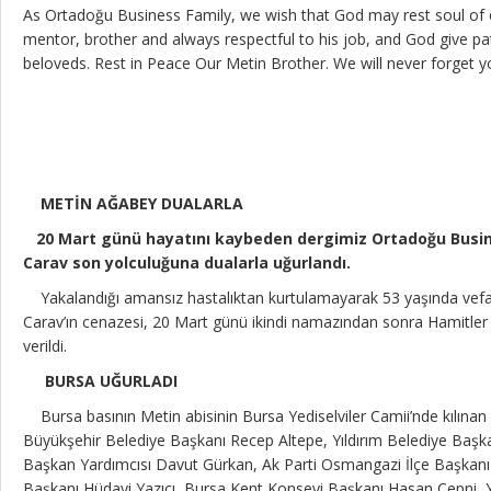
As Ortadoğu Business Family, we wish that God may rest soul of
mentor, brother and always respectful to his job, and God give pa
beloveds. Rest in Peace Our Metin Brother. We will never forget yo
METİN AĞABEY DUALARLA
20 Mart günü hayatını kaybeden dergimiz Ortadoğu Busin
Carav son yolculuğuna dualarla uğurlandı.
Yakalandığı amansız hastalıktan kurtulamayarak 53 yaşında vefa
Carav’ın cenazesi, 20 Mart günü ikindi namazından sonra Hamitler
verildi.
BURSA UĞURLADI
Bursa basının Metin abisinin Bursa Yediselviler Camii’nde kılına
Büyükşehir Belediye Başkanı Recep Altepe, Yıldırım Belediye Başkan 
Başkan Yardımcısı Davut Gürkan, Ak Parti Osmangazi İlçe Başkanı Al
Başkanı Hüdayi Yazıcı, Bursa Kent Konseyi Başkanı Hasan Çepni, Y