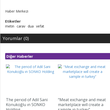
Haber Merkezi
Etiketler
metin
carav
dua
vefat
Yorumlar (0)
Diğer Haberler
The perıod of Adil Sani
“Meat exchange and meat
Konukoğlu ın SONKO
marketplace wıll create a
Holding
sample ın turkey”