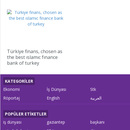
Türkiye finans, chosen as
the best ıslamıc fınance
bank of turkey
KATEGORİLER
Ekonomi
İş Dünyası
Stk
Röportaj
English
العربية
POPÜLER ETİKETLER
iş dünyası
gaziantep
başkanı