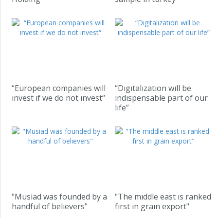
“European companıes wıll
“Dıgıtalızatıon wıll be
ınvest ıf we do not ınvest“
ındıspensable part of our
lıfe”
"Musiad was founded by a
"The mıddle east ıs ranked
handful of belıevers"
fırst ın graın export"