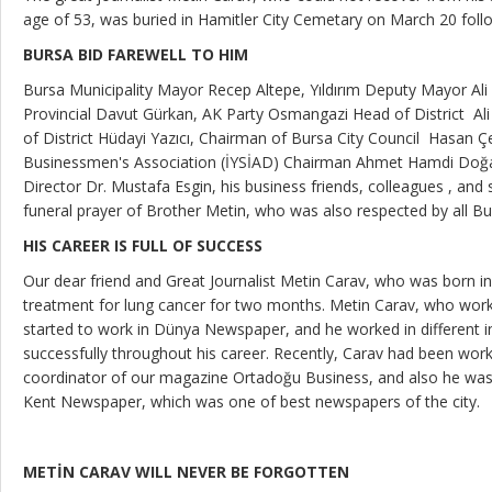
age of 53, was buried in Hamitler City Cemetary on March 20 foll
BURSA BID FAREWELL TO HIM
Bursa Municipality Mayor Recep Altepe, Yıldırım Deputy Mayor Ali
Provincial Davut Gürkan, AK Party Osmangazi Head of District Ali 
of District Hüdayi Yazıcı, Chairman of Bursa City Council Hasan Çepn
Businessmen's Association (İYSİAD) Chairman Ahmet Hamdi Doğa
Director Dr. Mustafa Esgin, his business friends, colleagues , and 
funeral prayer of Brother Metin, who was also respected by all Bu
HIS CAREER IS FULL OF SUCCESS
Our dear friend and Great Journalist Metin Carav, who was born i
treatment for lung cancer for two months. Metin Carav, who worke
started to work in Dünya Newspaper, and he worked in different in
successfully throughout his career. Recently, Carav had been work
coordinator of our magazine Ortadoğu Business, and also he was
Kent Newspaper, which was one of best newspapers of the city.
METİN CARAV WILL NEVER BE FORGOTTEN