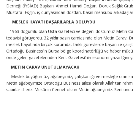
Derneği (İYSİAD) Başkanı Ahmet Hamdi Doğan, Doruk Sağlık Grubu
Mustafa Esgin, iş dünyasından dostları, basın mensubu arkadaşları 
MESLEK HAYATI BAŞARILARLA DOLUYDU
1963 doğumlu olan Usta Gazeteci ve değerli dostumuz Metin Carav
tedavisi görüyordu. 32 yıldır basın camiasında olan Metin Carav, D
meslek hayatında birçok kurumda, farklı görevlerde başarı ile çalışt
Ortadoğu Business’in Bursa bölge koordinatörlüğü ve haber müdür
“T
önde gelen gazetelerinden Kent Gazetesi’nin ekonomi yazarlığını y
se
METİN CARAV UNUTULMAYACAK
ma
Meslek büyüğümüz, ağabeyimiz, çalışkanlığı ve mesleğe olan say
am
Metin ağabeyimize Ortadoğu Business ailesi olarak Allah’tan rahme
sabırlar dileriz. Mekânın Cennet olsun Metin ağabeyimiz. Seni un