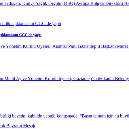
 Erdoğan, Dünya Sağlık Örgütü (DSÖ) Avrupa Bölgesi Direktörü Hans K
çıklamasını GGC’de yaptı
ve Yönetim Kurulu Üyeleri, Anahtar Parti Gaziantep İl Başkanı Murat
anı Meral Ay ve Yönetim Kurulu üyeleri, Gaziantep’in ilk kadın Beled
iği heyetini kabulde yaptığı konuşmada, “Basın tanıtım için en büyük