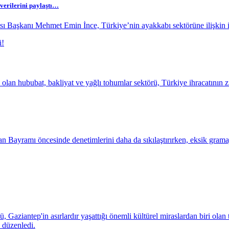
 verilerini paylaştı…
ı Başkanı Mehmet Emin İnce, Türkiye’nin ayakkabı sektörüne ilişkin ih
an hububat, bakliyat ve yağlı tohumlar sektörü, Türkiye ihracatının z
 Bayramı öncesinde denetimlerini daha da sıkılaştırırken, eksik gramajlı
aziantep'in asırlardır yaşattığı önemli kültürel miraslardan biri olan 
 düzenledi.