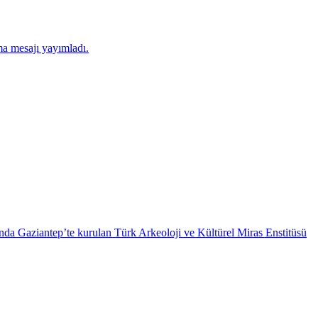
ma mesajı yayımladı.
da Gaziantep’te kurulan Türk Arkeoloji ve Kültürel Miras Enstitüsü