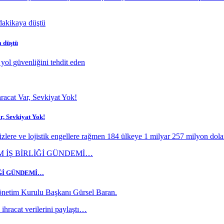
a düştü
yol güvenliğini tehdit eden
r, Sevkiyat Yok!
rizlere ve lojistik engellere rağmen 184 ülkeye 1 milyar 257 milyon dolar
İĞİ GÜNDEMİ…
netim Kurulu Başkanı Gürsel Baran.