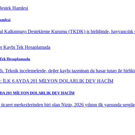
amlesi
sal Kalkınmayı Destekleme Kurumu (TKDK) iş birliğinde, hayvancılık s
ı Tek Hesaplamada
. Teknik incelemelerde, değer kaybı tazminatı da hasar tutarı ile birlik
AYDA 201 MİLYON DOLARLIK DEV HACİM
caret merkezlerinden biri olan Nizip, 2026 yılının ilk yarısında sergiledi