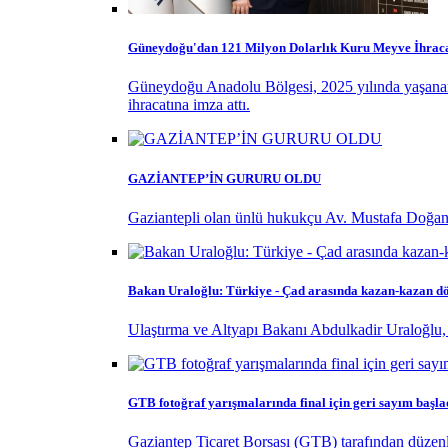
Güneydoğu'dan 121 Milyon Dolarlık Kuru Meyve İhraca
Güneydoğu Anadolu Bölgesi, 2025 yılında yaşanan k
ihracatına imza attı.
GAZİANTEP’İN GURURU OLDU
Gaziantepli olan ünlü hukukçu Av. Mustafa Doğan
Bakan Uraloğlu: Türkiye - Çad arasında kazan-kazan d
Ulaştırma ve Altyapı Bakanı Abdulkadir Uraloğlu
GTB fotoğraf yarışmalarında final için geri sayım başla
Gaziantep Ticaret Borsası (GTB) tarafından düzenl