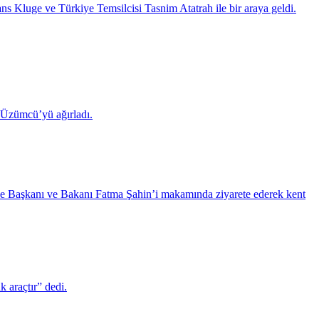
luge ve Türkiye Temsilcisi Tasnim Atatrah ile bir araya geldi.
 Üzümcü’yü ağırladı.
iye Başkanı ve Bakanı Fatma Şahin’i makamında ziyarete ederek kent
 araçtır” dedi.