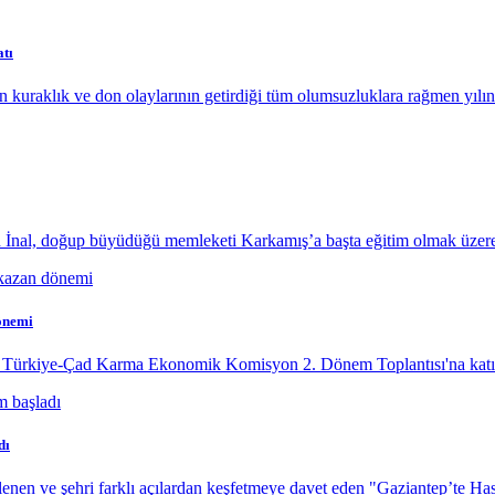
tı
uraklık ve don olaylarının getirdiği tüm olumsuzluklara rağmen yılın
 İnal, doğup büyüdüğü memleketi Karkamış’a başta eğitim olmak üzere
önemi
, Türkiye-Çad Karma Ekonomik Komisyon 2. Dönem Toplantısı'na katıl
dı
enen ve şehri farklı açılardan keşfetmeye davet eden "Gaziantep’te Ha