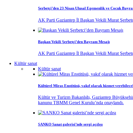
Şerbetçi’den 23 Nisan Ulusal Egemenlik ve Çocuk Bayr
AK Parti Gaziantep İl Başkan Vekili Murat Şerbet
Başkan Vekili Şerbetçi’den Bayram Mesajı
AK Parti Gaziantep İl Başkan Vekili Murat Şerbet
Kültür sanat
Kültür sanat
Kültürel Miras Enstitüsü, vakıf olarak hizmet verebilece
Kültür ve Turizm Bakanlığı, Gaziantep Büyükşehir
kanunu TBMM Genel Kurulu’nda onaylandı.
SANKO Sanat galerisi’nde sergi açılışı