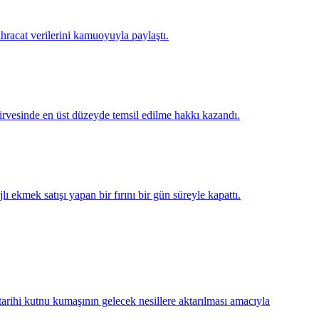
racat verilerini kamuoyuyla paylaştı.
irvesinde en üst düzeyde temsil edilme hakkı kazandı.
 ekmek satışı yapan bir fırını bir gün süreyle kapattı.
tarihi kutnu kumaşının gelecek nesillere aktarılması amacıyla