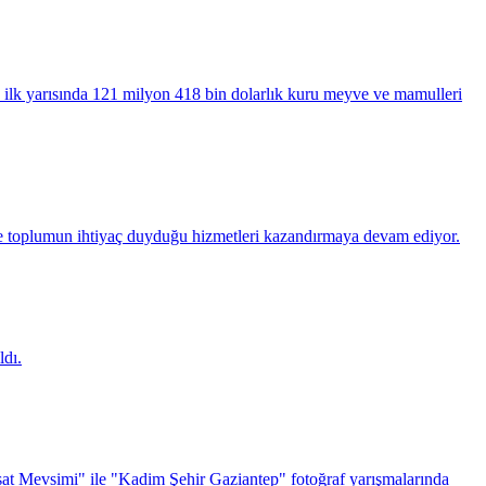
 ilk yarısında 121 milyon 418 bin dolarlık kuru meyve ve mamulleri
 toplumun ihtiyaç duyduğu hizmetleri kazandırmaya devam ediyor.
dı.
sat Mevsimi" ile "Kadim Şehir Gaziantep" fotoğraf yarışmalarında