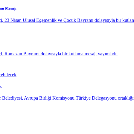
amı Mesajı
çi, 23 Nisan Ulusal Egemenlik ve Çocuk Bayramı dolayısıyla bir kutla
çi, Ramazan Bayramı dolayısıyla bir kutlama mesajı yayımladı.
k
 Belediyesi, Avrupa Birliği Komisyonu Türkiye Delegasyonu ortaklığın