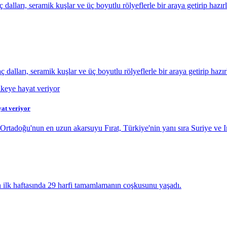
dalları, seramik kuşlar ve üç boyutlu rölyeflerle bir araya getirip haz
alları, seramik kuşlar ve üç boyutlu rölyeflerle bir araya getirip haz
yat veriyor
Ortadoğu'nun en uzun akarsuyu Fırat, Türkiye'nin yanı sıra Suriye ve Ir
n ilk haftasında 29 harfi tamamlamanın coşkusunu yaşadı.