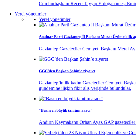
Cumhurbaşkanı Recep Tayyip Erdoğan'ın eşi Emine
Yerel yönetimler
Yerel yönetimler
Anahtar Parti Gaziantep İl Başkanı Murat Üzümcü ilk a
Gaziantep Gazeteciler Cemiyeti Başkanı Meral Ay 
GGC’den Başkan Şahin’e ziyaret
Gaziantep’in ilk kadın Gazeteciler Cemiyeti Başk
gündemine ilişkin fikir alış-verişinde bulundular.
“Basın en büyük tanıtım aracı”
Andırın Kaymakamı Orhan Ayaz GAP gazeteciler birl