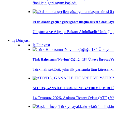
final için geri sayım başladı.
40 dakikada geçilen güzergahta ulaşım süresi 6 dakikay
Ulaştırma ve Altyapı Bakanı Abdulkadir Uraloğlu, 
İş Dünyası
İş Dünyası
Türk Halıcısının 'Navlun' Çığlığı; 184 Ülkeye İhracat Va
Türk halı sektörü, yılın ilk yarısında tüm küresel k
ATO’DA, GANA İLE TİCARET VE YATIRIM İŞ BİRL
14 Temmuz 2026- Ankara Ticaret Odası (ATO) Yö