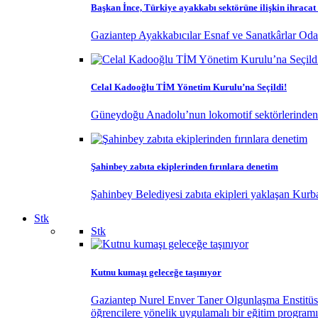
Başkan İnce, Türkiye ayakkabı sektörüne ilişkin ihracat
Gaziantep Ayakkabıcılar Esnaf ve Sanatkârlar Odas
Celal Kadooğlu TİM Yönetim Kurulu’na Seçildi!
Güneydoğu Anadolu’nun lokomotif sektörlerinden ol
Şahinbey zabıta ekiplerinden fırınlara denetim
Şahinbey Belediyesi zabıta ekipleri yaklaşan Kurban
Stk
Stk
Kutnu kumaşı geleceğe taşınıyor
Gaziantep Nurel Enver Taner Olgunlaşma Enstitüsü, G
öğrencilere yönelik uygulamalı bir eğitim programı