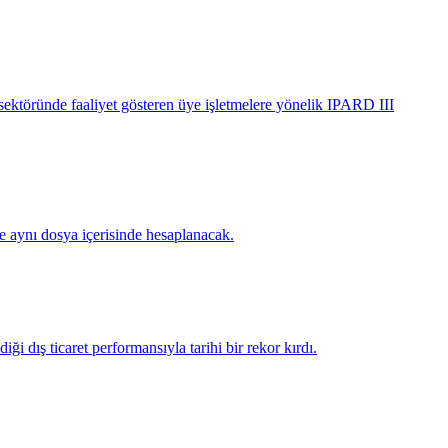
ektöründe faaliyet gösteren üye işletmelere yönelik IPARD III
te aynı dosya içerisinde hesaplanacak.
ği dış ticaret performansıyla tarihi bir rekor kırdı.