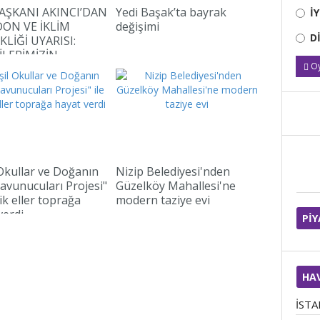
AŞKANI AKINCI’DAN
Yedi Başak’ta bayrak
İ
DON VE İKLİM
değişimi
D
KLİĞİ UYARISI:
İLERİMİZİN
Oy
DA OLMALIYIZ”
 Okullar ve Doğanın
Nizip Belediyesi'nden
avunucuları Projesi"
Güzelköy Mahallesi'ne
ik eller toprağa
modern taziye evi
verdi
Pİ
HA
İST