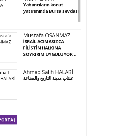
Yabancıların konut
yatırımında Bursa sevdası
Mustafa OSANMAZ
İSRAİL ACIMASIZCA
FİLİSTİN HALKINA
SOYKIRIM UYGULUYOR…
Ahmad Salih HALABİ
عنتاب مدينة التاريخ والصناعة
Ferdi BALOĞLU
BAK EY ÂDEMOĞLU !..
PORTAJ