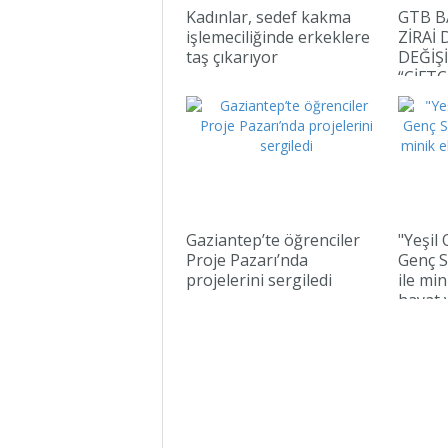
Kadınlar, sedef kakma
GTB B
işlemeciliğinde erkeklere
ZİRAİ 
taş çıkarıyor
DEĞİŞİ
“ÇİFTÇ
YANIN
Gaziantep’te öğrenciler
"Yeşil
Proje Pazarı’nda
Genç S
projelerini sergiledi
ile min
hayat 