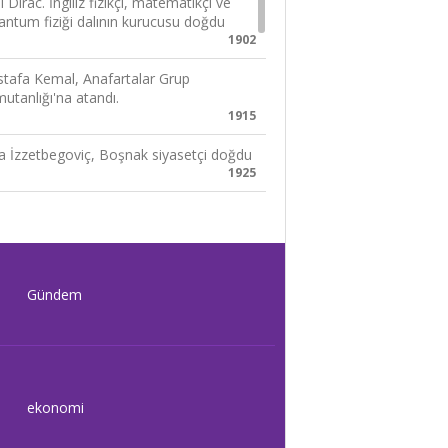
 Dirac. İngiliz fizikçi, matematikçi ve
antum fiziği dalının kurucusu doğdu
1902
tafa Kemal, Anafartalar Grup
utanlığı'na atandı.
1915
ya İzzetbegoviç, Boşnak siyasetçi doğdu
1925
p Cansever, Türk şair doğdu
1928
anbul'da Taksim Cumhuriyet Anıtı açıldı.
ışa 30 bini aşkın İstanbullu katıldı.
Gündem
1928
tin Hoffman, ABD'li sinema oyuncusu
ğdu
1937
ekonomi
nya Pekin'i işgal etti.
1937