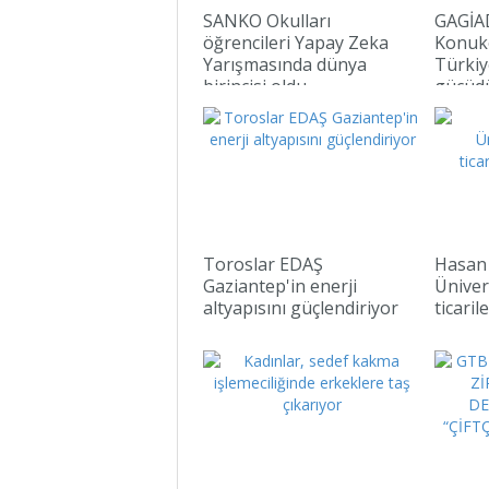
SANKO Okulları
GAGİA
öğrencileri Yapay Zeka
Konuko
Yarışmasında dünya
Türkiye
birincisi oldu
gücüd
Toroslar EDAŞ
Hasan
Gaziantep'in enerji
Üniver
altyapısını güçlendiriyor
ticaril