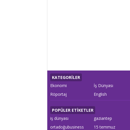
KATEGORİLER
Ekonomi
İş Dünyası
Röportaj
English
POPÜLER ETİKETLER
iş dünyası
gaziantep
ortadoğubusiness
15 temmuz