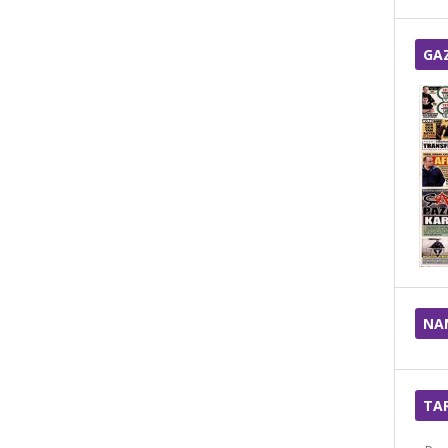
GA
NA
TA