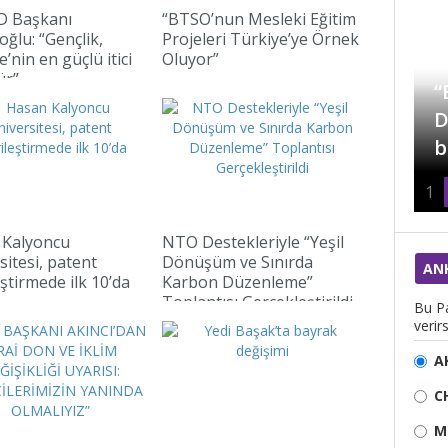
D Başkanı
“BTSO’nun Mesleki Eğitim
ğlu: “Gençlik,
Projeleri Türkiye’ye Örnek
’nin en güçlü itici
Oluyor”
“Türkiye Mücevher
ür”
sektöründe Dünya’da
“
markalaşmayı
D
amaçlamalı”
b
1
 Kalyoncu
NTO Destekleriyle “Yeşil
sitesi, patent
Dönüşüm ve Sınırda
AN
eştirmede ilk 10’da
Karbon Düzenleme”
Toplantısı Gerçekleştirildi
Bu Pa
verirs
A
C
M