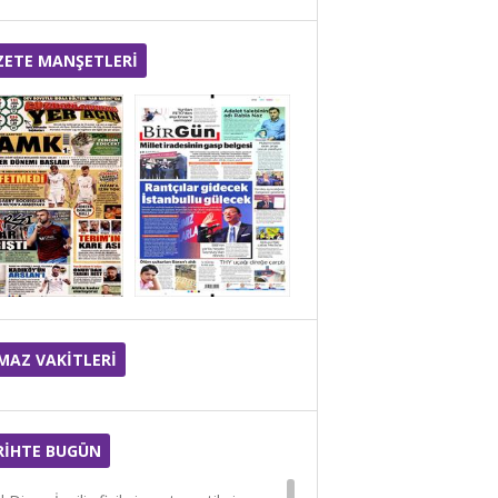
KIŞIN BAĞIŞIKLIĞI GÜÇLÜ
TUTMANIN ANAHTARI
ZETE MANŞETLERİ
MAZ VAKİTLERİ
RİHTE BUGÜN