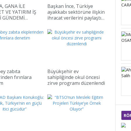
A, GANA İLE
Başkan İnce, Türkiye
T VE YATIRIM İŞ
ayakkabı sektörüne ilişkin
Ğİ GÜNDEMİ…
ihracat verilerini paylaştı…
ey zabıta
Büyükşehir ev
rinden fırınlara
sahipliğinde okul öncesi
im
zirve programı düzenlendi
RÖ