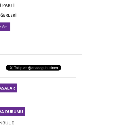
SANA SESLENİYORUM
Yİ PARTİ
İĞERLERİ
Selma ÇALIŞIR
İŞLETMELERDE ÖZEL
 Ver
DENETİM NEDEN ŞART?
Cengiz Halil ÇİÇEK
BUGÜN DOĞUM GÜNÜM
YASALAR
ZİYA DEVECİ
Kristal Kayması: Baş
Dönmesinin Görünmeyen
Anatomisi
VA DURUMU
ANBUL
Tuğba Osanmaz