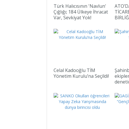
Türk Halıcısının 'Navlun'
ATO’D
Çığlığı; 184 Ülkeye İhracat
TİCARE
Var, Sevkiyat Yok!
BİRLİ
Celal Kadooğlu TİM
Şahinb
Yönetim Kurulu’na Seçildi!
ekiple
denet