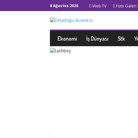
8 Ağustos 2026
Web TV
Foto Galeri
Ekonomi
İş Dünyası
Stk
Y