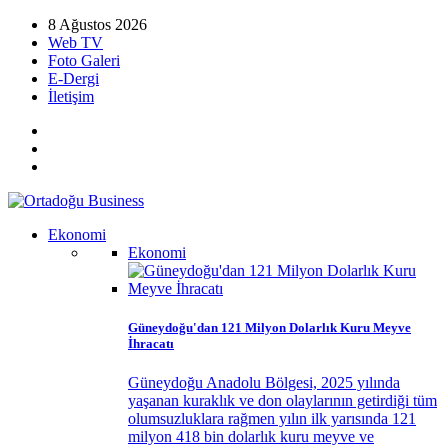
8 Ağustos 2026
Web TV
Foto Galeri
E-Dergi
İletişim
Ekonomi
Ekonomi
Güneydoğu'dan 121 Milyon Dolarlık Kuru Meyve
İhracatı
Güneydoğu Anadolu Bölgesi, 2025 yılında
yaşanan kuraklık ve don olaylarının getirdiği tüm
olumsuzluklara rağmen yılın ilk yarısında 121
milyon 418 bin dolarlık kuru meyve ve