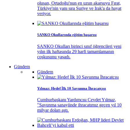
oluşan, Ortadoğu'nun en uzun akarsuyu Fırat,
Türkiye'nin yanı sıra Suriye ve Irak'a da hayat
veriyor.
SANKO Okullarında eğitim başarısı
SANKO Okulları birinci sınıf öğrencileri yeni
yılın ilk haftasında 29 harfi tamamlamanın
coşkusunu yaşadı.
Gündem
Gündem
Yılmaz: Hedef İlk 10 Savunma İhracatçısı
Cumhurbaşkanı Yardımcısı Cevdet Yılmaz,
"Savunma sanayiinde ihracatımız geçen yıl 10
milyar doları aştı.