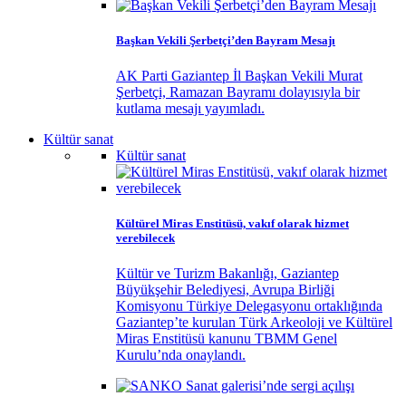
Başkan Vekili Şerbetçi’den Bayram Mesajı
AK Parti Gaziantep İl Başkan Vekili Murat
Şerbetçi, Ramazan Bayramı dolayısıyla bir
kutlama mesajı yayımladı.
Kültür sanat
Kültür sanat
Kültürel Miras Enstitüsü, vakıf olarak hizmet
verebilecek
Kültür ve Turizm Bakanlığı, Gaziantep
Büyükşehir Belediyesi, Avrupa Birliği
Komisyonu Türkiye Delegasyonu ortaklığında
Gaziantep’te kurulan Türk Arkeoloji ve Kültürel
Miras Enstitüsü kanunu TBMM Genel
Kurulu’nda onaylandı.