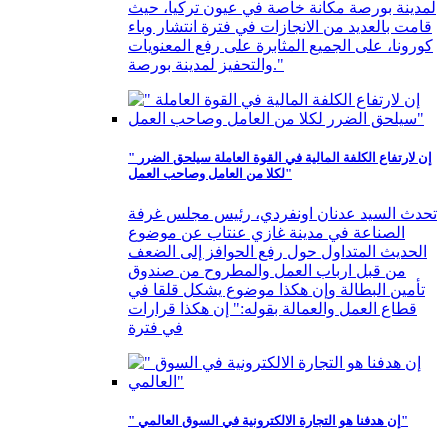
لمدينة بورصة مكانة خاصة في عيون تركيا، حيث
قامت بالعديد من الانجازات في فترة انتشار وباء
كورونا، على الجميع المثابرة على رفع المعنويات
والتحفيز لمدينة بورصة."
" إن لارتفاع الكلفة المالية في القوة العاملة سيلحق الضرر
لكلا من العامل وصاحب العمل"
تحدث السيد عدنان اونفردي، رئيس مجلس غرفة
الصناعة في مدينة غازي عنتاب عن موضوع
الحديث المتداول حول رفع الحوافز إلى الضعف
من قبل ارباب العمل والمطروح من صندوق
تأمين البطالة وإن هكذا موضوع يشكل قلقا في
قطاع العمل والعمالة بقوله:" إن هكذا قرارات
في فترة
" إن هدفنا هو التجارة الالكترونية في السوق العالمي"