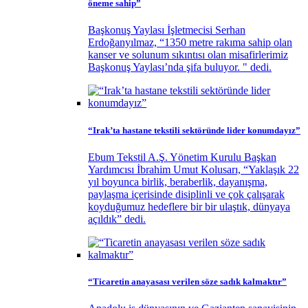
öneme sahip”
Başkonuş Yaylası İşletmecisi Serhan
Erdoğanyılmaz, “1350 metre rakıma sahip olan
kanser ve solunum sıkıntısı olan misafirlerimiz
Başkonuş Yaylası’nda şifa buluyor. " dedi.
“Irak’ta hastane tekstili sektöründe lider konumdayız”
Ebum Tekstil A.Ş. Yönetim Kurulu Başkan
Yardımcısı İbrahim Umut Kolusarı, “Yaklaşık 22
yıl boyunca birlik, beraberlik, dayanışma,
paylaşma içerisinde disiplinli ve çok çalışarak
koyduğumuz hedeflere bir bir ulaştık, dünyaya
açıldık” dedi.
“Ticaretin anayasası verilen söze sadık kalmaktır”