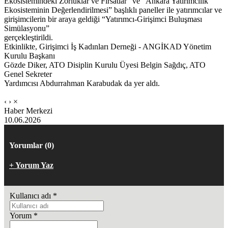
Ekosistemindeki Zorluklar ve Fırsatlar” ve “Ankara Yatırımcılık
Ekosisteminin Değerlendirilmesi” başlıklı paneller ile yatırımcılar ve
girişimcilerin bir araya geldiği “Yatırımcı-Girişimci Buluşması
Simülasyonu”
gerçekleştirildi.
Etkinlikte, Girişimci İş Kadınları Derneği - ANGİKAD Yönetim
Kurulu Başkanı
Gözde Diker, ATO Disiplin Kurulu Üyesi Belgin Sağdıç, ATO
Genel Sekreter
Yardımcısı Abdurrahman Karabudak da yer aldı.
‹
›
×
Haber Merkezi
10.06.2026
Yorumlar (0)
+ Yorum Yaz
Kullanıcı adı
*
Yorum
*