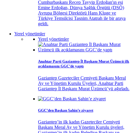
Cumhurbaşkanı Recep Tayyip Erdoğan'ın eşi
Emine Erdoğan, Dünya Sağlık Örgütü (DSÖ)
Avrupa Bölgesi Direktörü Hans Kluge ve
Türkiye Temsilcisi Tasnim Atatrah ile bir araya
geldi.
Yerel yönetimler
Yerel yönetimler
Anahtar Parti Gaziantep İl Başkanı Murat Üzümcü ilk
açıklamasını GGC’de yaptı
Gaziantep Gazeteciler Cemiyeti Başkanı Meral
Ay ve Yönetim Kurulu Üyeleri, Anahtar Parti
Gaziantep İl Başkanı Murat Üzümcü’yü ağırladı.
GGC’den Başkan Şahin’e ziyaret
Gaziantep’in ilk kadın Gazeteciler Cemiyeti
Başkanı Meral Ay ve Yönetim Kurulu üyeleri,
Gaziantep’in ilk kadın Belediye Başkanı ve