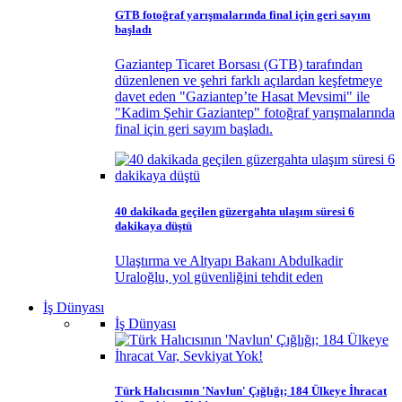
GTB fotoğraf yarışmalarında final için geri sayım
başladı
Gaziantep Ticaret Borsası (GTB) tarafından
düzenlenen ve şehri farklı açılardan keşfetmeye
davet eden "Gaziantep’te Hasat Mevsimi" ile
"Kadim Şehir Gaziantep" fotoğraf yarışmalarında
final için geri sayım başladı.
40 dakikada geçilen güzergahta ulaşım süresi 6
dakikaya düştü
Ulaştırma ve Altyapı Bakanı Abdulkadir
Uraloğlu, yol güvenliğini tehdit eden
İş Dünyası
İş Dünyası
Türk Halıcısının 'Navlun' Çığlığı; 184 Ülkeye İhracat