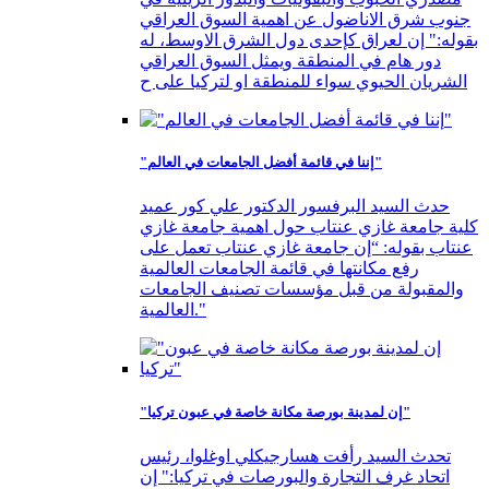
جنوب شرق الاناضول عن اهمية السوق العراقي
بقوله:" إن لعراق كإحدى دول الشرق الاوسط، له
دور هام في المنطقة ويمثل السوق العراقي
الشريان الحيوي سواء للمنطقة او لتركيا على ح
"إننا في قائمة أفضل الجامعات في العالم"
حدث السيد البرفسور الدكتور علي كور عميد
كلية جامعة غازي عنتاب حول اهمية جامعة غازي
عنتاب بقوله: “إن جامعة غازي عنتاب تعمل على
رفع مكانتها في قائمة الجامعات العالمية
والمقبولة من قبل مؤسسات تصنيف الجامعات
العالمية."
"إن لمدينة بورصة مكانة خاصة في عبون تركيا"
تحدث السيد رأفت هسارجيكلي اوغلوا، رئيس
اتحاد غرف التجارة والبورصات في تركيا:" إن