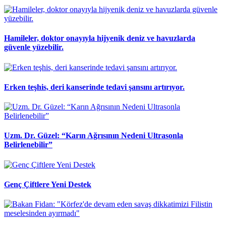
Hamileler, doktor onayıyla hijyenik deniz ve havuzlarda
güvenle yüzebilir.
Erken teşhis, deri kanserinde tedavi şansını artırıyor.
Uzm. Dr. Güzel: “Karın Ağrısının Nedeni Ultrasonla
Belirlenebilir”
Genç Çiftlere Yeni Destek