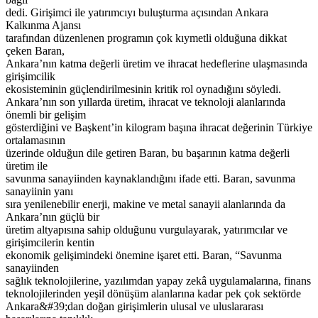
dedi. Girişimci ile yatırımcıyı buluşturma açısından Ankara
Kalkınma Ajansı
tarafından düzenlenen programın çok kıymetli olduğuna dikkat
çeken Baran,
Ankara’nın katma değerli üretim ve ihracat hedeflerine ulaşmasında
girişimcilik
ekosisteminin güçlendirilmesinin kritik rol oynadığını söyledi.
Ankara’nın son yıllarda üretim, ihracat ve teknoloji alanlarında
önemli bir gelişim
gösterdiğini ve Başkent’in kilogram başına ihracat değerinin Türkiye
ortalamasının
üzerinde olduğun dile getiren Baran, bu başarının katma değerli
üretim ile
savunma sanayiinden kaynaklandığını ifade etti. Baran, savunma
sanayiinin yanı
sıra yenilenebilir enerji, makine ve metal sanayii alanlarında da
Ankara’nın güçlü bir
üretim altyapısına sahip olduğunu vurgulayarak, yatırımcılar ve
girişimcilerin kentin
ekonomik gelişimindeki önemine işaret etti. Baran, “Savunma
sanayiinden
sağlık teknolojilerine, yazılımdan yapay zekâ uygulamalarına, finans
teknolojilerinden yeşil dönüşüm alanlarına kadar pek çok sektörde
Ankara&#39;dan doğan girişimlerin ulusal ve uluslararası