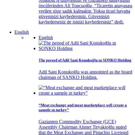
Anadolu iş dünyasının ve Gaziantep sanayisinin
öncülerinden Ali Topçuoğlu, “Ticaretin anayasası
verilen söze sadık kalmaktır. Yoksa ticari hayatta
güveninizi kaybedersiniz. Güveninizi
kaybederseniz de işinizi kaybedersiniz” dedi.
English
English
The perıod of Adil Sani Konukoğlu ın SONKO Holding
Adil Sani Konukoğlu was appointed as the board
chairman of SANKO Holding.
“Meat exchange and meat marketplace wıll create a
sample ın turkey”
Gaziantep Commodity Exchange (GCE)
Assembly Chairman Ahmet Tiryakioğlu stated
that the Meat Exchange and Pistachio Licensed