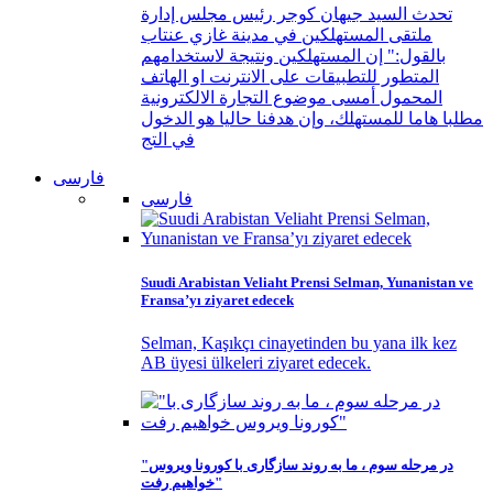
تحدث السيد جيهان كوجر رئيس مجلس إدارة
ملتقى المستهلكين في مدينة غازي عنتاب
بالقول:" إن المستهلكين ونتيجة لاستخدامهم
المتطور للتطبيقات على الانترنت او الهاتف
المحمول أمسى موضوع التجارة الالكترونية
مطلبا هاما للمستهلك، وإن هدفنا حاليا هو الدخول
في التج
فارسی
فارسی
Suudi Arabistan Veliaht Prensi Selman, Yunanistan ve
Fransa’yı ziyaret edecek
Selman, Kaşıkçı cinayetinden bu yana ilk kez
AB üyesi ülkeleri ziyaret edecek.
"در مرحله سوم ، ما به روند سازگاری با کورونا ویروس
خواهیم رفت"