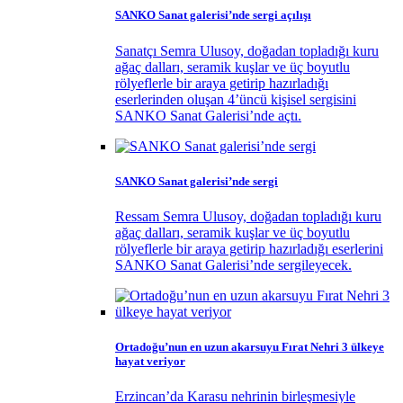
SANKO Sanat galerisi’nde sergi açılışı
Sanatçı Semra Ulusoy, doğadan topladığı kuru
ağaç dalları, seramik kuşlar ve üç boyutlu
rölyeflerle bir araya getirip hazırladığı
eserlerinden oluşan 4’üncü kişisel sergisini
SANKO Sanat Galerisi’nde açtı.
SANKO Sanat galerisi’nde sergi
Ressam Semra Ulusoy, doğadan topladığı kuru
ağaç dalları, seramik kuşlar ve üç boyutlu
rölyeflerle bir araya getirip hazırladığı eserlerini
SANKO Sanat Galerisi’nde sergileyecek.
Ortadoğu’nun en uzun akarsuyu Fırat Nehri 3 ülkeye
hayat veriyor
Erzincan’da Karasu nehrinin birleşmesiyle