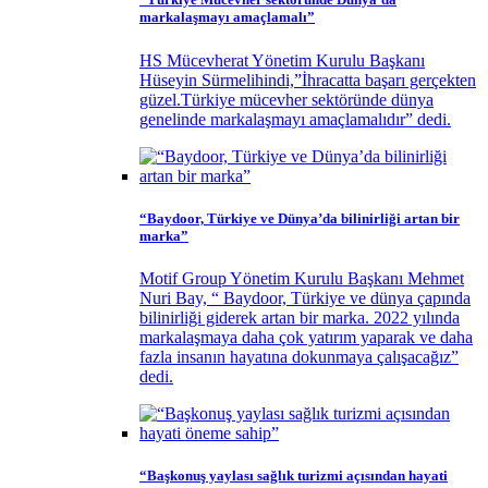
markalaşmayı amaçlamalı”
HS Mücevherat Yönetim Kurulu Başkanı
Hüseyin Sürmelihindi,”İhracatta başarı gerçekten
güzel.Türkiye mücevher sektöründe dünya
genelinde markalaşmayı amaçlamalıdır” dedi.
“Baydoor, Türkiye ve Dünya’da bilinirliği artan bir
marka”
Motif Group Yönetim Kurulu Başkanı Mehmet
Nuri Bay, “ Baydoor, Türkiye ve dünya çapında
bilinirliği giderek artan bir marka. 2022 yılında
markalaşmaya daha çok yatırım yaparak ve daha
fazla insanın hayatına dokunmaya çalışacağız”
dedi.
“Başkonuş yaylası sağlık turizmi açısından hayati