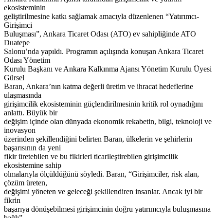
ekosisteminin
geliştirilmesine katkı sağlamak amacıyla düzenlenen “Yatırımcı-
Girişimci
Buluşması”, Ankara Ticaret Odası (ATO) ev sahipliğinde ATO
Duatepe
Salonu’nda yapıldı. Programın açılışında konuşan Ankara Ticaret
Odası Yönetim
Kurulu Başkanı ve Ankara Kalkınma Ajansı Yönetim Kurulu Üyesi
Gürsel
Baran, Ankara’nın katma değerli üretim ve ihracat hedeflerine
ulaşmasında
girişimcilik ekosisteminin güçlendirilmesinin kritik rol oynadığını
anlattı. Büyük bir
değişim içinde olan dünyada ekonomik rekabetin, bilgi, teknoloji ve
inovasyon
üzerinden şekillendiğini belirten Baran, ülkelerin ve şehirlerin
başarısının da yeni
fikir üretebilen ve bu fikirleri ticarileştirebilen girişimcilik
ekosistemine sahip
olmalarıyla ölçüldüğünü söyledi. Baran, “Girişimciler, risk alan,
çözüm üreten,
değişimi yöneten ve geleceği şekillendiren insanlar. Ancak iyi bir
fikrin
başarıya dönüşebilmesi girişimcinin doğru yatırımcıyla buluşmasına
bağlı”