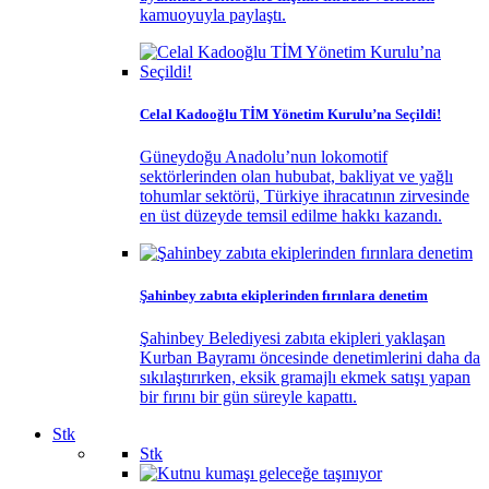
kamuoyuyla paylaştı.
Celal Kadooğlu TİM Yönetim Kurulu’na Seçildi!
Güneydoğu Anadolu’nun lokomotif
sektörlerinden olan hububat, bakliyat ve yağlı
tohumlar sektörü, Türkiye ihracatının zirvesinde
en üst düzeyde temsil edilme hakkı kazandı.
Şahinbey zabıta ekiplerinden fırınlara denetim
Şahinbey Belediyesi zabıta ekipleri yaklaşan
Kurban Bayramı öncesinde denetimlerini daha da
sıkılaştırırken, eksik gramajlı ekmek satışı yapan
bir fırını bir gün süreyle kapattı.
Stk
Stk