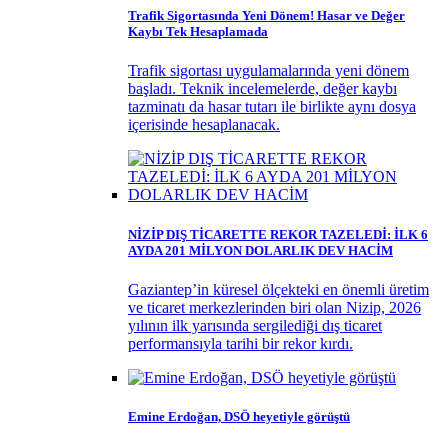
Trafik Sigortasında Yeni Dönem! Hasar ve Değer
Kaybı Tek Hesaplamada
Trafik sigortası uygulamalarında yeni dönem
başladı. Teknik incelemelerde, değer kaybı
tazminatı da hasar tutarı ile birlikte aynı dosya
içerisinde hesaplanacak.
NİZİP DIŞ TİCARETTE REKOR TAZELEDİ: İLK 6
AYDA 201 MİLYON DOLARLIK DEV HACİM
Gaziantep’in küresel ölçekteki en önemli üretim
ve ticaret merkezlerinden biri olan Nizip, 2026
yılının ilk yarısında sergilediği dış ticaret
performansıyla tarihi bir rekor kırdı.
Emine Erdoğan, DSÖ heyetiyle görüştü