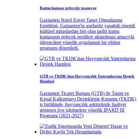
Kutnu kumaşı geleceğe taşınıyor
Gaziantep Nurel Enver Taner Olgunlaşma
Enstitüsü, Gaziantep'in asırlardır yaşattığı önemli
kültürel miraslardan biri olan tarihi kutnu
kumaşının gelecek nesillere aktarılması amacıyla
öğrencilere yönelik uygulamalı bir eğitim
programı düzenledi.
GTB ve TKDK'dan Hayvancılık Yatırımlarına Destek
Hamlesi
Gaziantep Ticaret Borsası (GTB) ile Tarım ve
Kırsal Kalkınmayı Destekleme Kurumu (TKDK)
iş birliğinde, hayvancılık sektöründe faaliyet
gösteren üye işletmelere yönelik IPARD III
Programı (2021-2027)