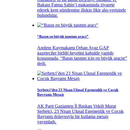
Bakanı Fatma Şahin’i makamında ziyarete
ederek kent gündemine ilişkin fikir alış-verişinde
bulundular.
“Basın en büyük tanıtım aracı”
Andırın Kaymakamı Orhan Ayaz GAP
gazeteciler birliği heyetini kabulde yaptığı
konuşmada, “Basın tanıtım için en büyük araçtır”
dedi.
Şerbetçi’den 23 Nisan Ulusal Egemenlik ve Çocuk
Bayramı Mesajı
AK Parti Gaziantep İl Başkan Vekili Murat
Şerbetçi, 23 Nisan Ulusal Egemenlik ve Çocuk
Bayramı dolayısıyla bir kutlama mesajı
yayımladı.