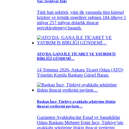
Var, Sevkiyat Yok!
Türk halı sektörü, yılın ilk yarısında tüm küresel
krizlere ve lojistik engellere rağmen 184 ülkeye 1
milyar 257 milyon dolarlık ihracat
gerçekleştirmeyi başardı.
ATO’DA, GANA İLE TİCARET VE YATIRIM İŞ
BİRLİĞİ GÜNDEMİ…
14 Temmuz 2026- Ankara Ticaret Odası (ATO)
Yönetim Kurulu Başkanı Gürsel Baran.
Başkan İnce, Türkiye ayakkabı sektörüne ilişkin
ihracat verilerini paylaştı…
Gaziantep Ayakkabıcılar Esnaf ve Sanatkârlar
Odası Başkanı Mehmet Emin İnce, Türkiye’nin
ayakkabı sektörüne ilişkin ihracat verilerini