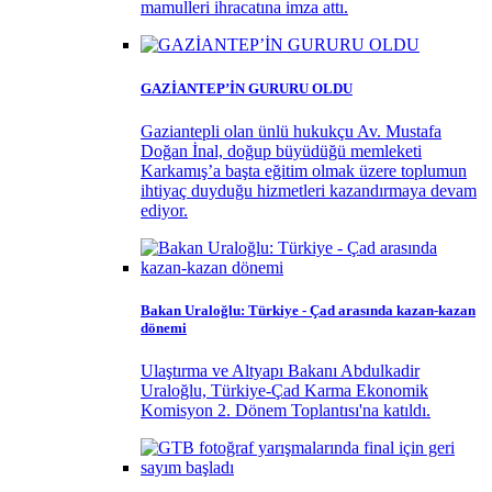
mamulleri ihracatına imza attı.
GAZİANTEP’İN GURURU OLDU
Gaziantepli olan ünlü hukukçu Av. Mustafa
Doğan İnal, doğup büyüdüğü memleketi
Karkamış’a başta eğitim olmak üzere toplumun
ihtiyaç duyduğu hizmetleri kazandırmaya devam
ediyor.
Bakan Uraloğlu: Türkiye - Çad arasında kazan-kazan
dönemi
Ulaştırma ve Altyapı Bakanı Abdulkadir
Uraloğlu, Türkiye-Çad Karma Ekonomik
Komisyon 2. Dönem Toplantısı'na katıldı.