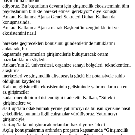
başarılarına tanıklık
ediyoruz. Bu başarıların devamı için girişimcilik ekosisteminin tüm
paydaşlarının birlikte hareket etmesi gerekiyor“ diye konuştu
Ankara Kalkınma Ajansı Genel Sekreteri Duhan Kalkan da
konuşmasında,
Ankara Kalkınma Ajansı olarak Başkent’in zenginliklerini ve
ekosistemini nasıl
harekete geçirecekleri konusunu gündemlerinde tuttuklarını
anlatarak, bu
kapsamda yatırımcıları girişimcilerle buluşturacak ortam
hazırladıklarını söyledi.
Ankara’nın 21 üniversitesi, organize sanayi bölgeleri, teknokentleri,
araştırma
merkezleri ve girişimcilik altyapısıyla güçlü bir potansiyele sahip
olduğunu kaydeden
Kalkan, girişimcilik ekosisteminin gelişiminde yatırımcıların da en
az girişimciler
kadar önemli bir rol üstlendiğini ifade etti. Kalkan, “Sürekli
girişimcilere ve
start-up’lara odaklanmak yerine yatırımcıyı da bu işin içerisine nasıl
çekebiliriz, bununla ilgili çalışmalar yürütüyoruz. Yatırımcıyı
girişimciyle,
start-up’larla buluşturacak ortamları hazırlıyoruz” dedi.
Açılış konuşmalarının ardından program kapsamında “Girişimcilik