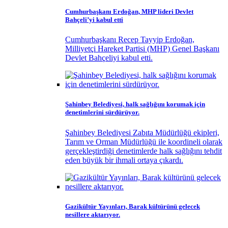
Cumhurbaşkanı Erdoğan, MHP lideri Devlet
Bahçeli’yi kabul etti
Cumhurbaşkanı Recep Tayyip Erdoğan,
Milliyetçi Hareket Partisi (MHP) Genel Başkanı
Devlet Bahçeliyi kabul etti.
Şahinbey Belediyesi, halk sağlığını korumak için
denetimlerini sürdürüyor.
Şahinbey Belediyesi Zabıta Müdürlüğü ekipleri,
Tarım ve Orman Müdürlüğü ile koordineli olarak
gerçekleştirdiği denetimlerde halk sağlığını tehdit
eden büyük bir ihmali ortaya çıkardı.
Gazikültür Yayınları, Barak kültürünü gelecek
nesillere aktarıyor.